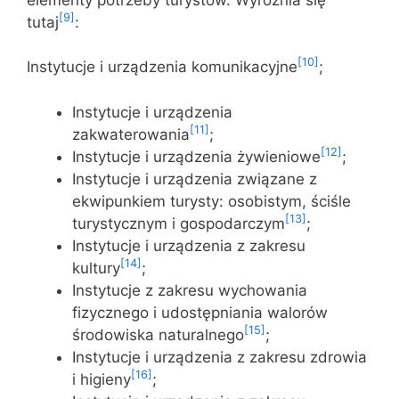
[9]
tutaj
:
[10]
Instytucje i urządzenia komunikacyjne
;
Instytucje i urządzenia
[11]
zakwaterowania
;
[12]
Instytucje i urządzenia żywieniowe
;
Instytucje i urządzenia związane z
ekwipunkiem turysty: osobistym, ściśle
[13]
turystycznym i gospodarczym
;
Instytucje i urządzenia z zakresu
[14]
kultury
;
Instytucje z zakresu wychowania
fizycznego i udostępniania walorów
[15]
środowiska naturalnego
;
Instytucje i urządzenia z zakresu zdrowia
[16]
i higieny
;