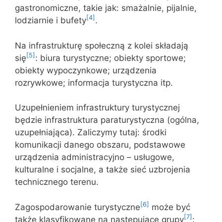
gastronomiczne, takie jak: smażalnie, pijalnie,
[4]
lodziarnie i bufety
.
Na infrastrukturę społeczną z kolei składają
[5]
się
: biura turystyczne; obiekty sportowe;
obiekty wypoczynkowe; urządzenia
rozrywkowe; informacja turystyczna itp.
Uzupełnieniem infrastruktury turystycznej
będzie infrastruktura paraturystyczna (ogólna,
uzupełniająca). Zaliczymy tutaj: środki
komunikacji danego obszaru, podstawowe
urządzenia administracyjno – usługowe,
kulturalne i socjalne, a także sieć uzbrojenia
technicznego terenu.
[6]
Zagospodarowanie turystyczne
może być
[7]
także klasyfikowane na następujące grupy
: