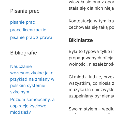
wiązała się ona z op
stała się dla nich niej
Pisanie prac
Kontestacja w tym kra
pisanie prac
cechowała się taką p
prace licencjackie
pisanie prac z prawa
Bikiniarze
Była to typowa tylko i
Bibliografie
propagowanych oficjal
wolności, niezależnośc
Nauczanie
wczesnoszkolne jako
Ci młodzi ludzie, prze
przykład na zmiany w
wszystkim, co niosła 
polskim systemie
muzyka).Ich niezwykle
szkolnym
uzupełniany był nien
Poziom samooceny, a
aspiracje życiowe
Swoim stylem – według
młodzieży