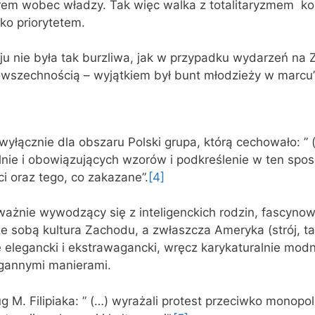
orem wobec władzy. Tak więc walka z totalitaryzmem 
ako priorytetem.
ju nie była tak burzliwa, jak w przypadku wydarzeń na Z
owszechnością – wyjątkiem był bunt młodzieży w marcu’
 wyłącznie dla obszaru Polski grupa, którą cechowało: ”
nie i obowiązujących wzorów i podkreślenie w ten spos
i oraz tego, co zakazane”.
[4]
ważnie wywodzący się z inteligenckich rodzin, fascynowa
ze sobą kultura Zachodu, a zwłaszcza Ameryka (strój, ta
 elegancki i ekstrawagancki, wręcz karykaturalnie modny
agannymi manierami.
 M. Filipiaka: ” (…) wyrażali protest przeciwko monopo