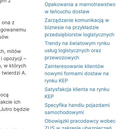
łym z
Opakowania a marnotrawstwo
w łańcuchu dostaw
Zarządzanie komunikacją w
 ona z
biznesie na przykładzie
edagowanemu
przedsiębiorstw logistycznych
sów.
Trendy na światowym rynku
usług logistycznych oraz
ch, mitów
przewozowych
i opozycji –
, w których
Zainteresowanie klientów
 twierdzi A.
nowymi formami dostaw na
rynku KEP
Satysfakcja klienta na rynku
mocą
KEP
akcie ich
Specyfika handlu pojazdami
„Jutro będzie
samochodowymi
Obowiązki pracodawcy wobec
ZUS w zakresie ubezpieczeń