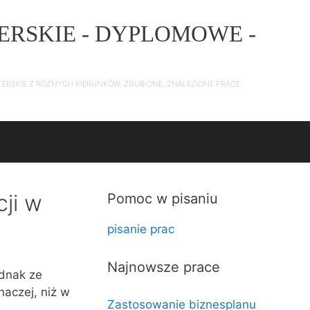
ERSKIE - DYPLOMOWE -
TERSKIE Z RÓŻNYCH KIERUNKÓW. ZGUBIONE, ZNALEZIONE PRACE
cji w
Pomoc w pisaniu
pisanie prac
Najnowsze prace
ednak ze
naczej, niż w
Zastosowanie biznesplanu