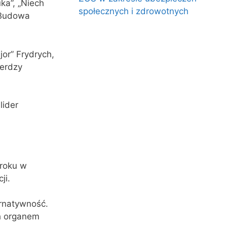
ka”, „Niech
społecznych i zdrowotnych
 „Budowa
or” Frydrych,
ierdzy
lider
 roku w
ji.
ernatywność.
ch organem