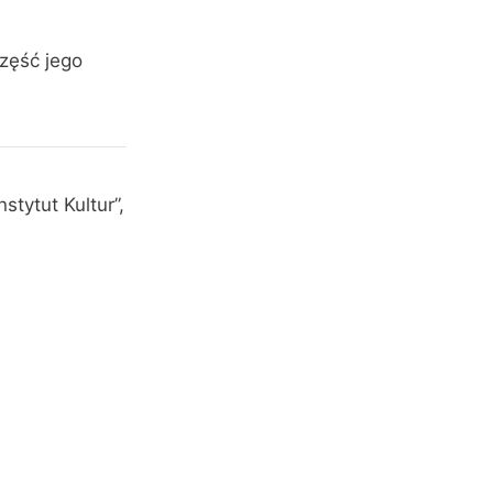
część jego
stytut Kultur”,