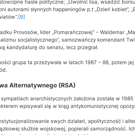
dowcipne hasła polityczne; „Uwolnić lisa, wsadzić borsu
i oni autorami słynnych happeningów p.t „Dzień kobiet”,
wiatów”.
[9]
padku Provosów, lider „Pomarańczowej” – Waldemar „Maj
realizmu socjalistycznego”, samozwańczy komendant Tw
ą kandydaturę do senatu, lecz przegrał.
ci grupa ta przeżywała w latach 1987 – 88, potem jej 
ód.
wa Alternatywnego (RSA)
 sympatiach anarchistycznych założona została w 1985
terem wpisywali się w krąg antykomunistycznej opozyc
nstytucjonalizowanie swych działań, apolityczność i alt
iązkowej służbie wojskowej, popierali samorządność. I