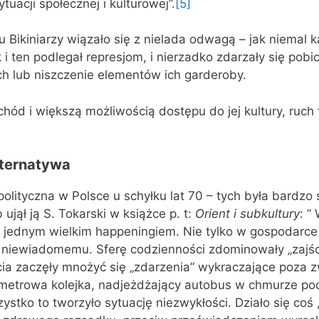
tuacji społecznej i kulturowej”.
[5]
 Bikiniarzy wiązało się z nielada odwagą – jak niemal 
i ten podlegał represjom, i nierzadko zdarzały się pobic
ych lub niszczenie elementów ich garderoby.
chód i większą możliwością dostępu do jej kultury, ruch
ternatywa
polityczna w Polsce u schyłku lat 70 – tych była bardzo 
jął ją S. Tokarski w książce p. t:
Orient i subkultury
: ”
ię jednym wielkim happeningiem. Nie tylko w gospodarce 
 niewiadomemu. Sferę codzienności zdominowały „zajśc
cia zaczęły mnożyć się „zdarzenia” wykraczające poza 
ometrowa kolejka, nadjeżdżający autobus w chmurze p
tko to tworzyło sytuację niezwykłości. Działo się coś ,