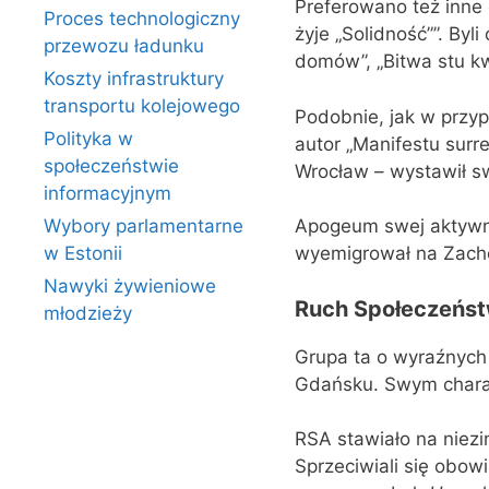
Preferowano też inne 
Proces technologiczny
żyje „Solidność””. Byl
przewozu ładunku
domów”, „Bitwa stu k
Koszty infrastruktury
transportu kolejowego
Podobnie, jak w przy
Polityka w
autor „Manifestu sur
społeczeństwie
Wrocław – wystawił sw
informacyjnym
Wybory parlamentarne
Apogeum swej aktywnoś
w Estonii
wyemigrował na Zach
Nawyki żywieniowe
Ruch Społeczeńst
młodzieży
Grupa ta o wyraźnych
Gdańsku. Swym charak
RSA stawiało na niezi
Sprzeciwiali się obow