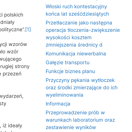
Włoski ruch kontestacyjny
końca lat sześćdziesiątych
i polskich
udniały
Przetłaczanie jako następna
olityczne”.
[1]
operacja tłoczenia-zwiększenie
wysokości kosztem
zycji wzorów
zmniejszenia średnicy d
ło wzór
Komunikacja niewerbalna
owującego
Gałęzie transportu
ugiej strony
Funkcje biznes planu
e przezeń
Przyczyny pękania wytłoczek
oraz środki zmierzające do ich
wyeliminowania
wydarzeń,
sty
Informacja
Przeprowadzenie prób w
warunkach laboratorium oraz
 iż ideały
zestawienie wyników