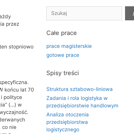
Szukaj
każdy
ia przez
Całe prace
prace magisterskie
 ten stopniowo
gotowe prace
Spisy treści
specyficzna.
Struktura sztabowo-liniowa
 W końcu lat 70
i polityce
Zadania i rola logistyka w
ia” (…) w
przedsiębiorstwie handlowym
zwyczajność.
Analiza otoczenia
oderwanych
przedsiębiorstwa
 co nie
logistycznego