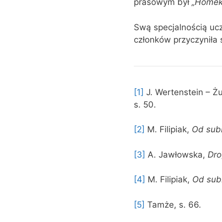
prasowym był
„Homek
Swą specjalnością ucz
członków przyczyniła 
[1]
J. Wertenstein – Ż
s. 50.
[2]
M. Filipiak,
Od subk
[3]
A. Jawłowska,
Dro
[4]
M. Filipiak,
Od sub
[5]
Tamże, s. 66.