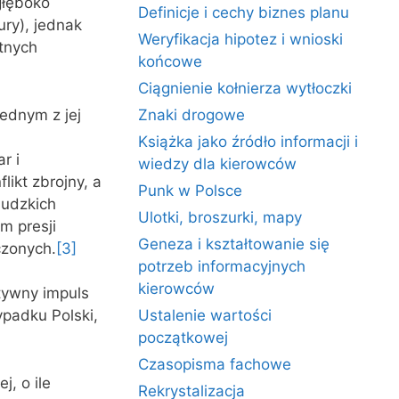
głęboko
Definicje i cechy biznes planu
ury), jednak
Weryfikacja hipotez i wnioski
tnych
końcowe
Ciągnienie kołnierza wytłoczki
ednym z jej
Znaki drogowe
Książka jako źródło informacji i
r i
wiedzy dla kierowców
ikt zbrojny, a
Punk w Polsce
ludzkich
Ulotki, broszurki, mapy
m presji
Geneza i kształtowanie się
czonych.
[3]
potrzeb informacyjnych
kierowców
ytywny impuls
ypadku Polski,
Ustalenie wartości
początkowej
Czasopisma fachowe
j, o ile
Rekrystalizacja