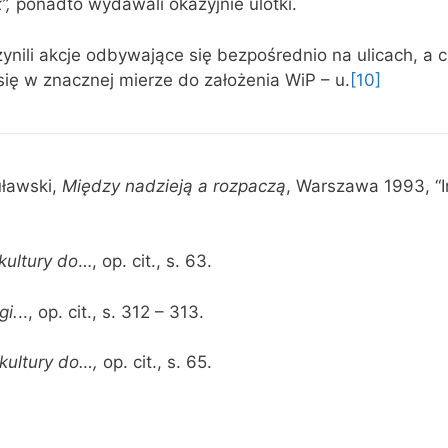
”,
ponadto wydawali okazyjnie ulotki.
ynili akcje odbywające się bezpośrednio na ulicach, a 
się w znacznej mierze do założenia WiP – u.
[10]
uławski,
Między nadzieją a rozpaczą
, Warszawa 1993, “In
ultury do
…, op. cit., s. 63.
gi.
.., op. cit., s. 312 – 313.
kultury do…,
op. cit., s. 65.