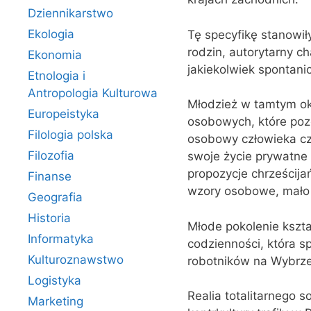
Dziennikarstwo
Ekologia
Tę specyfikę stanowił
rodzin, autorytarny ch
Ekonomia
jakiekolwiek spontanic
Etnologia i
Antropologia Kulturowa
Młodzież w tamtym okr
Europeistyka
osobowych, które poz
Filologia polska
osobowy człowieka cz
Filozofia
swoje życie prywatne 
propozycje chrześcija
Finanse
wzory osobowe, mało a
Geografia
Historia
Młode pokolenie ksz
Informatyka
codzienności, która sp
Kulturoznawstwo
robotników na Wybrz
Logistyka
Realia totalitarnego s
Marketing