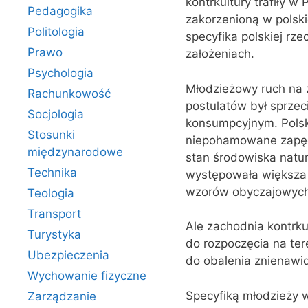
kontrkultury trafiły 
Pedagogika
zakorzenioną w polski
Politologia
specyfika polskiej rz
Prawo
założeniach.
Psychologia
Młodzieżowy ruch na 
Rachunkowość
postulatów był sprze
Socjologia
konsumpcyjnym. Polska
Stosunki
niepohamowane zapędy
międzynarodowe
stan środowiska natur
Technika
występowała większa 
wzorów obyczajowych n
Teologia
Transport
Ale zachodnia kontrku
Turystyka
do rozpoczęcia na tere
Ubezpieczenia
do obalenia znienawi
Wychowanie fizyczne
Specyfiką młodzieży w 
Zarządzanie