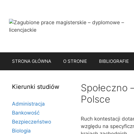
Przejdź
do
treści
STRONA GŁÓWNA
O STRONIE
BIBLIOGRAFIE
Społeczno –
Kierunki studiów
Polsce
Administracja
Bankowość
Ruch kontestacji dota
Bezpieczeństwo
względu na specyficzne
Biologia
krajach zachodnich.