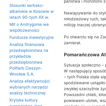
państwa i monotonii sy
Stosunki serbsko-
albańskie w Kosowie w
Nawiązywanie do stylu
latach 90-tych XX w.
młodzieżowy ruch, tak 
Mit o Andrygonie we
milicję inaczej ubran
współczesności
Po otwarciu się na Za
Fundusze inwestycyjne
zamierał.
Analiza finansowa
przedsiębiorstwa na
Pomarańczowa Al
przykładzie
przedsiębiorstwa
Sytuacja społeczno – 
Polifarb Cieszyn-
W następujący sposób u
Wrocław S.A.
– tych Polska stała s
Analiza efektywności
spodziewane ustąpiło
wybranych narzędzi
zwykłej szarzyźnie ży
analizy technicznej
Powszedni chleb, kil
Krytyka kultury
powiewem ulotek, wszys