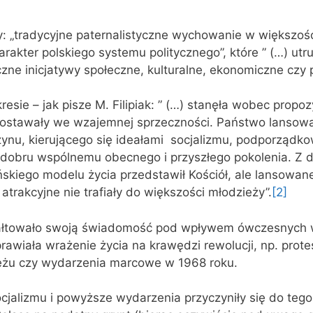
y: „tradycyjne paternalistyczne wychowanie w większośc
arakter polskiego systemu politycznego”, które ” (…) utr
zne inicjatywy społeczne, kulturalne, ekonomiczne czy p
esie – jak pisze M. Filipiak: ” (…) stanęła wobec propo
ostawały we wzajemnej sprzeczności. Państwo lansowa
ynu, kierującego się ideałami socjalizmu, podporządk
dobru wspólnemu obecnego i przyszłego pokolenia. Z dr
ńskiego modelu życia przedstawił Kościół, ale lansowan
trakcyjne nie trafiały do większości młodzieży”.
[2]
tałtowało swoją świadomość pod wpływem ówczesnych 
rawiała wrażenie życia na krawędzi rewolucji, np. prote
eżu czy wydarzenia marcowe w 1968 roku.
ocjalizmu i powyższe wydarzenia przyczyniły się do tego,