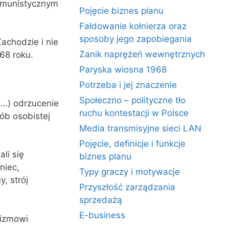
komunistycznym
Pojęcie biznes planu
Fałdowanie kołnierza oraz
sposoby jego zapobiegania
achodzie i nie
Zanik naprężeń wewnętrznych
68 roku.
Paryska wiosna 1968
Potrzeba i jej znaczenie
Społeczno – polityczne tło
 (…) odrzucenie
ruchu kontestacji w Polsce
ób osobistej
Media transmisyjne sieci LAN
Pojęcie, definicje i funkcje
li się
biznes planu
niec,
Typy graczy i motywacje
, strój
Przyszłość zarządzania
sprzedażą
E-business
lizmowi