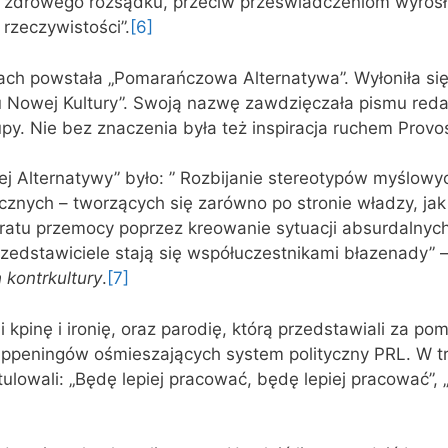
h zdrowego rozsądku, przeciw przeświadczeniom wyros
rzeczywistości”.
[6]
iach powstała „Pomarańczowa Alternatywa”. Wyłoniła się
u Nowej Kultury”. Swoją nazwę zawdzięczała pismu r
upy. Nie bez znaczenia była też inspiracja ruchem Provo
 Alternatywy” było: ” Rozbijanie stereotypów myślowy
icznych – tworzących się zarówno po stronie władzy, jak 
aratu przemocy poprzez kreowanie sytuacji absurdalnych
rzedstawiciele stają się współuczestnikami błazenady” –
 kontrkultury
.
[7]
kpinę i ironię, oraz parodię, którą przedstawiali za po
peningów ośmieszających system polityczny PRL. W tr
tulowali: „Będę lepiej pracować, będę lepiej pracować”, 