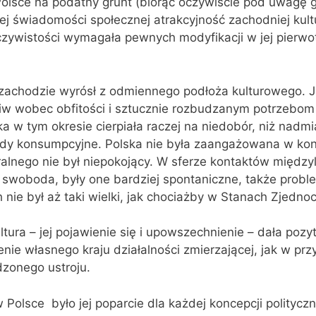
w Polsce na podatny grunt (biorąc oczywiście pod uwagę 
ej świadomości społecznej atrakcyjność zachodniej kult
eczywistości wymagała pewnych modyfikacji w jej pierwo
zachodzie wyrósł z odmiennego podłoża kulturowego. J
ciw wobec obfitości i sztucznie rozbudzanym potrzebom
 w tym okresie cierpiała raczej na niedobór, niż nadmia
 konsumpcyjne. Polska nie była zaangażowana w konfl
alnego nie był niepokojący. W sferze kontaktów między
swoboda, były one bardziej spontaniczne, także proble
ie był aż taki wielki, jak chociażby w Stanach Zjedno
ltura – jej pojawienie się i upowszechnienie – dała poz
nie własnego kraju działalności zmierzającej, jak w prz
dzonego ustroju.
Polsce było jej poparcie dla każdej koncepcji polityczne