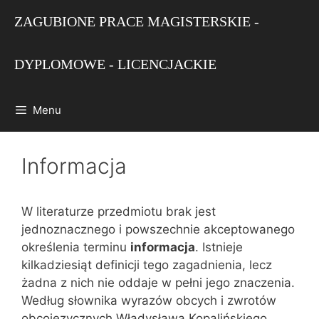
Przejdź
ZAGUBIONE PRACE MAGISTERSKIE -
do
treści
DYPLOMOWE - LICENCJACKIE
Menu
Informacja
W literaturze przedmiotu brak jest
jednoznacznego i powszechnie akceptowanego
określenia terminu
informacja
. Istnieje
kilkadziesiąt definicji tego zagadnienia, lecz
żadna z nich nie oddaje w pełni jego znaczenia.
Według słownika wyrazów obcych i zwrotów
obcojęzycznych Władysława Kopalińskiego,