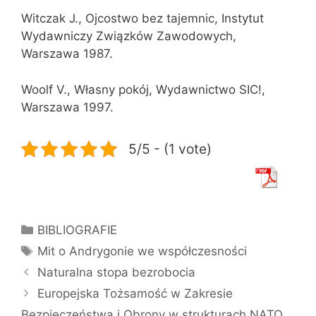
Witczak J., Ojcostwo bez tajemnic, Instytut
Wydawniczy Związków Zawodowych,
Warszawa 1987.
Woolf V., Własny pokój, Wydawnictwo SIC!,
Warszawa 1997.
5/5 - (1 vote)
Kategorie
BIBLIOGRAFIE
Tagi
Mit o Andrygonie we współczesności
Naturalna stopa bezrobocia
Europejska Tożsamość w Zakresie
Bezpieczeństwa i Obrony w strukturach NATO