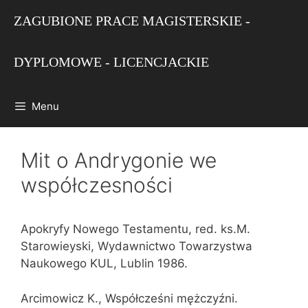
Przejdź
ZAGUBIONE PRACE MAGISTERSKIE -
do
treści
DYPLOMOWE - LICENCJACKIE
Menu
Mit o Andrygonie we
współczesności
Apokryfy Nowego Testamentu, red. ks.M.
Starowieyski, Wydawnictwo Towarzystwa
Naukowego KUL, Lublin 1986.
Arcimowicz K., Współcześni mężczyźni.