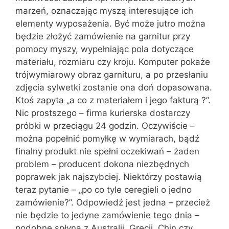
marzeń, oznaczając myszą interesujące ich
elementy wyposażenia. Być może jutro można
będzie złożyć zamówienie na garnitur przy
pomocy myszy, wypełniając pola dotyczące
materiału, rozmiaru czy kroju. Komputer pokaże
trójwymiarowy obraz garnituru, a po przesłaniu
zdjęcia sylwetki zostanie ona doń dopasowana.
Ktoś zapyta „a co z materiałem i jego fakturą ?”.
Nic prostszego – firma kurierska dostarczy
próbki w przeciągu 24 godzin. Oczywiście –
można popełnić pomyłkę w wymiarach, bądź
finalny produkt nie spełni oczekiwań – żaden
problem – producent dokona niezbędnych
poprawek jak najszybciej. Niektórzy postawią
teraz pytanie – „po co tyle ceregieli o jedno
zamówienie?”. Odpowiedź jest jedna – przecież
nie będzie to jedyne zamówienie tego dnia –
podobne spłyną z Australii, Grecji, Chin czy