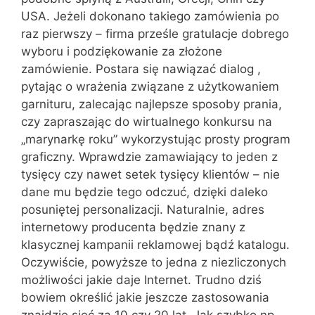
USA. Jeżeli dokonano takiego zamówienia po
raz pierwszy – firma prześle gratulacje dobrego
wyboru i podziękowanie za złożone
zamówienie. Postara się nawiązać dialog ,
pytając o wrażenia związane z użytkowaniem
garnituru, zalecając najlepsze sposoby prania,
czy zapraszając do wirtualnego konkursu na
„marynarkę roku” wykorzystując prosty program
graficzny. Wprawdzie zamawiający to jeden z
tysięcy czy nawet setek tysięcy klientów – nie
dane mu będzie tego odczuć, dzięki daleko
posuniętej personalizacji. Naturalnie, adres
internetowy producenta będzie znany z
klasycznej kampanii reklamowej bądź katalogu.
Oczywiście, powyższe to jedna z niezliczonych
możliwości jakie daje Internet. Trudno dziś
bowiem określić jakie jeszcze zastosowania
znajdzie sieć za 10 czy 20 lat. Jak szybko np.