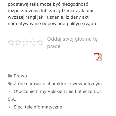
podstawą taką może być niezgodność
rozporządze‌nia lub zarządzenia z aktami
wyższej rangi jak i uznanie, iż dany akt
norma‌tywny nie odpowiada polityce rządu.
Oddaj swój głos ne tę
pracę
Kategorie
Prawo
Tagi
Źródła prawa o charakterze wewnętrznym
Otoczenie firmy Polskie Linie Lotnicze LOT
S.A.
Sieci teleinformatyczne