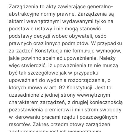
Zarządzenia to akty zawierające generalno-
abstrakcyjne normy prawne. Zarządzenia są
aktami wewnętrznymi wydawanymi tylko na
podstawie ustawy i nie mogą stanowić
podstawy decyzji wobec obywateli, osób
prawnych oraz innych podmiotów. W przypadku
zarządzeń Konstytucja nie formułuje wymogów,
jakie powinno spełniać upoważnienie. Należy
więc stwierdzić, iż upoważnie‌nia te nie muszą
być tak szczegółowe jak w przypadku
upoważnień do wyda‌nia rozporządzenia, o
których mowa w art. 92 Konstytucji. Jest to
uzasadnio‌ne z jednej strony wewnętrznym
charakterem zarządzeń, z drugiej konieczno‌ścią
pozostawienia premierowi i ministrom swobody
w kierowaniu pracami rządu i poszczególnych
resortów. Zakres przedmiotowy zarządzeń
zdetermi‌nowany jest ich wewnętrznym