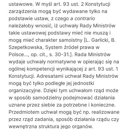
ustawowe. W myśl art. 93 ust. 2 Konstytucji
zarządzenia mogą być wydawane tylko na
podstawie ustaw, z czego
a contra
rio
należałoby wnosić, iż uchwały Rady Ministrów
takie ustawowej podsta‌wy mieć nie muszą i
mogą mieć charakter samoistny [L. Garlicki, B.
Szepetkowska, System źródeł prawa w
Polsce…, op. cit., s. 30-31.]. Rada Ministrów
wydaje uchwały normatywne w opierając się na
ogólnej kompetencji wynikającej z art. 93 ust. 1
Konstytucji. Adresatami uchwał Rady Ministrów
mogą być tylko podległe jej jednostki
organizacyjne. Dzięki tym uchwałom rząd może
w sposób samodzielny podejmować działania
uznane przez siebie za potrzeb‌ne i konieczne.
Przedmiotem uchwał mogą być np. realizowane
przez rząd zadania, sposób działania rządu czy
wewnętrzna struktura jego organów.