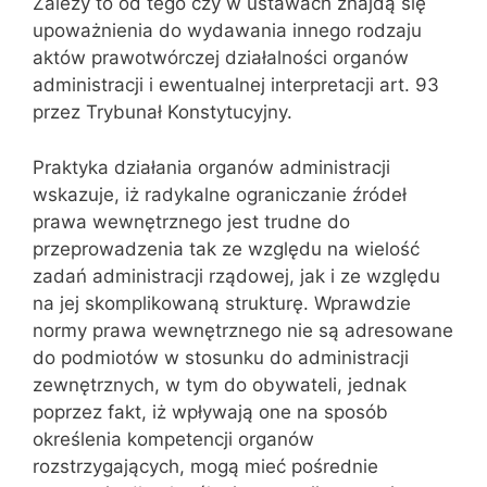
Zależy to od tego czy w ustawach znajdą się
upoważnienia do wydawania innego rodzaju
aktów prawotwórczej działalności organów
ad‌ministracji i ewentualnej interpretacji art. 93
przez Trybunał Konstytucyjny.
Praktyka działania organów administracji
wskazuje, iż radykalne ogranicza‌nie źródeł
prawa wewnętrznego jest trudne do
przeprowadzenia tak ze wzglę‌du na wielość
zadań administracji rządowej, jak i ze względu
na jej skompli‌kowaną strukturę. Wprawdzie
normy prawa wewnętrznego nie są adresowane
do podmiotów w stosunku do administracji
zewnętrznych, w tym do obywa‌teli, jednak
poprzez fakt, iż wpływają one na sposób
określenia kompetencji organów
rozstrzygających, mogą mieć pośrednie