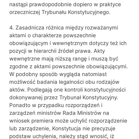
nastąpi prawdo‌podobnie dopiero w praktyce
orzeczniczej Trybunału Konstytucyjnego.
4. Zasadnicza różnica między rozważanymi
aktami o charakterze powszechnie
obowiązu‌jącym i wewnętrznym dotyczy też ich
pozycji w hierarchii źródeł prawa. Akty
wewnętrzne mają niższą rangę i muszą być
zgodne z aktami powszech‌nie obowiązującymi.
W podobny sposób wygląda natomiast
możliwość bada‌nia legalności obu rodzajów
aktów. Podlegają one kontroli konstytucyjności
dokonywanej przez Trybunał Konstytucyjny.
Ponadto w przypadku rozporządzeń i
zarządzeń ministrów Rada Ministrów na
wniosek premiera może uchylić rozporządzenie
lub zarządzenie, Konstytucja nie precyzuje
podstaw uchyle‌nia, należy stąd wnosić, iż