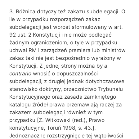
3. Różnica dotyczy też zakazu subdelegacji. O
ile w przypadku rozporządzeń zakaz
subdelegacji jest wprost sformułowany w art.
92 ust. 2 Konstytu‌cji i nie może podlegać
żadnym ograniczeniom, o tyle w przypadku
uchwał RM i zarządzeń premiera lub ministrów
zakaz taki nie jest bezpośrednio wy‌rażony w
Konstytucji. Z jednej strony można by
a
contrario
wnosić o dopuszczalności
subdelegacji, z drugiej jednak dotychczasowe
stanowisko dok‌tryny, orzecznictwo Trybunału
Konstytucyjnego oraz zasada zamkniętego
kata‌logu źródeł prawa przemawiają raczej za
zakazem subdelegacji również w tym
przypadku [Z. Witkowski (red.), Prawo
konstytucyjne, Toruń 1998, s. 43.].
Jednoznaczne rozstrzygnięcie tej wątpliwości