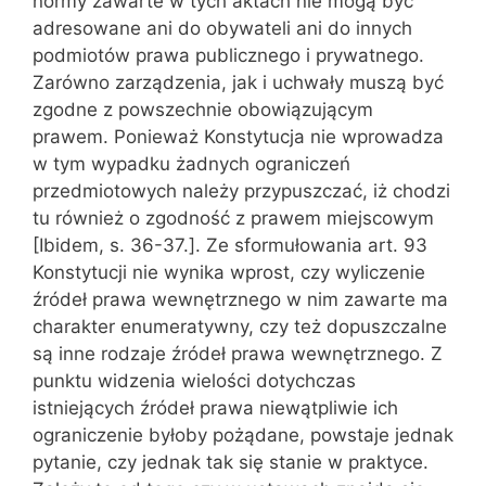
normy za‌warte w tych aktach nie mogą być
adresowane ani do obywateli ani do innych
podmiotów prawa publicznego i prywatnego.
Zarówno zarządzenia, jak i uchwały muszą być
zgodne z powszechnie obowiązującym
prawem. Ponieważ Konsty‌tucja nie wprowadza
w tym wypadku żadnych ograniczeń
przedmiotowych należy przypuszczać, iż chodzi
tu również o zgodność z prawem miejsco‌wym
[Ibidem, s. 36-37.]. Ze sformułowania art. 93
Konstytucji nie wynika wprost, czy wylicze‌nie
źródeł prawa wewnętrznego w nim zawarte ma
charakter enumeratywny, czy też dopuszczalne
są inne rodzaje źródeł prawa wewnętrznego. Z
punktu widzenia wielości dotychczas
istniejących źródeł prawa niewątpliwie ich
ograniczenie byłoby pożądane, powstaje jednak
pytanie, czy jednak tak się stanie w praktyce.