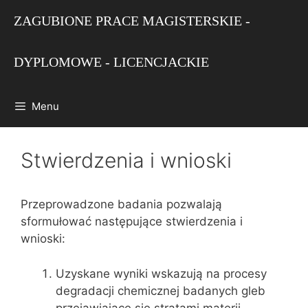
Przejdź
ZAGUBIONE PRACE MAGISTERSKIE -
do
treści
DYPLOMOWE - LICENCJACKIE
Menu
Stwierdzenia i wnioski
Przeprowadzone badania pozwalają
sformułować następujące stwierdzenia i
wnioski:
Uzyskane wyniki wskazują na procesy
degradacji chemicznej badanych gleb
przejawiające się stratami materii