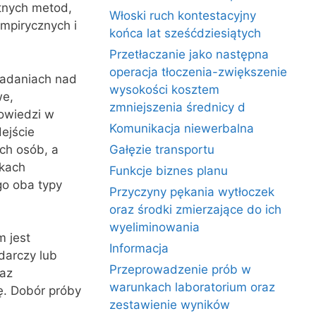
tnych metod,
Włoski ruch kontestacyjny
empirycznych i
końca lat sześćdziesiątych
Przetłaczanie jako następna
operacja tłoczenia-zwiększenie
badaniach nad
wysokości kosztem
we,
zmniejszenia średnicy d
owiedzi w
Komunikacja niewerbalna
ejście
ch osób, a
Gałęzie transportu
kach
Funkcje biznes planu
go oba typy
Przyczyny pękania wytłoczek
oraz środki zmierzające do ich
wyeliminowania
m jest
Informacja
darczy lub
Przeprowadzenie prób w
raz
warunkach laboratorium oraz
. Dobór próby
zestawienie wyników