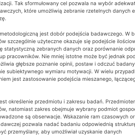
zacji. Tak sformułowany cel pozwala na wybór adekwa
dawczych, które umożliwią zebranie rzetelnych danych 
zę.
metodologiczną jest dobór podejścia badawczego. W 
 szczególnie użyteczne okazuje się podejście ilościo
zę statystyczną zebranych danych oraz porównanie odp
up pracowników. Nie mniej istotne może być jednak pod
żliwia głębsze poznanie opinii, postaw i odczuć badany
ie subiektywnego wymiaru motywacji. W wielu przypad
iem jest zastosowanie podejścia mieszanego, łączące
st określenie przedmiotu i zakresu badań. Przedmiote
w, natomiast zakres obejmuje wybrany podmiot gospo
 prowadzone są obserwacje. Wskazanie ram czasowych o
dawczej pozwala nadać badaniu odpowiednią strukturę
yć przemyślany, aby umożliwiał uzyskanie danych