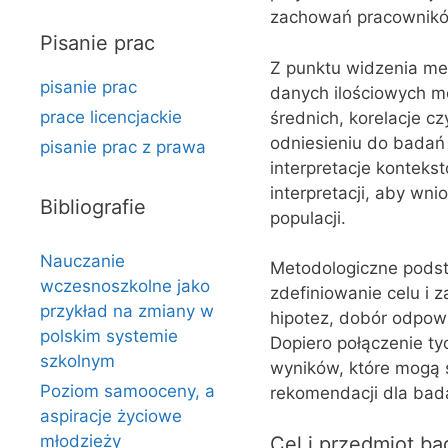
zachowań pracownikó
Pisanie prac
Z punktu widzenia met
pisanie prac
danych ilościowych m
prace licencjackie
średnich, korelacje cz
odniesieniu do badań 
pisanie prac z prawa
interpretacje konteks
interpretacji, aby wn
Bibliografie
populacji.
Nauczanie
Metodologiczne pods
wczesnoszkolne jako
zdefiniowanie celu i
przykład na zmiany w
hipotez, dobór odpowi
polskim systemie
Dopiero połączenie t
szkolnym
wyników, które mogą 
Poziom samooceny, a
rekomendacji dla bada
aspiracje życiowe
młodzieży
Cel i przedmiot ba