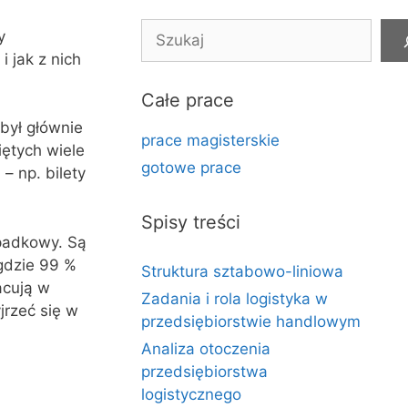
Szukaj
y
 jak z nich
Całe prace
ył głównie
prace magisterskie
iętych wiele
gotowe prace
– np. bilety
Spisy treści
ypadkowy. Są
 gdzie 99 %
Struktura sztabowo-liniowa
acują w
Zadania i rola logistyka w
jrzeć się w
przedsiębiorstwie handlowym
Analiza otoczenia
przedsiębiorstwa
logistycznego