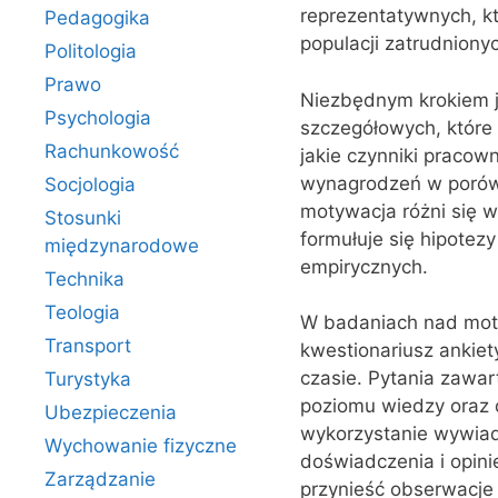
reprezentatywnych, k
Pedagogika
populacji zatrudniony
Politologia
Prawo
Niezbędnym krokiem j
Psychologia
szczegółowych, które 
Rachunkowość
jakie czynniki pracow
wynagrodzeń w porówn
Socjologia
motywacja różni się w
Stosunki
formułuje się hipotez
międzynarodowe
empirycznych.
Technika
Teologia
W badaniach nad mot
Transport
kwestionariusz ankiet
czasie. Pytania zawar
Turystyka
poziomu wiedzy oraz
Ubezpieczenia
wykorzystanie wywiad
Wychowanie fizyczne
doświadczenia i opin
Zarządzanie
przynieść obserwacje 