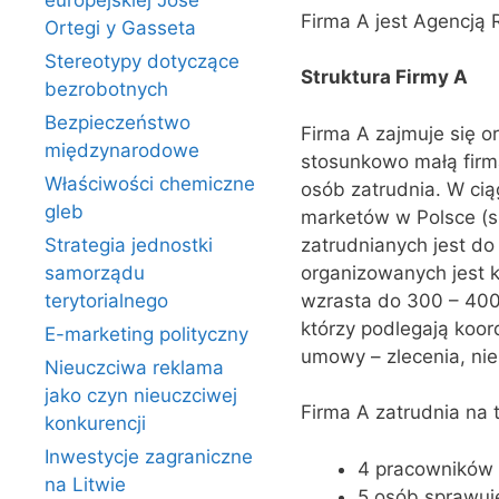
europejskiej Jose
Firma A jest Agencją 
Ortegi y Gasseta
Stereotypy dotyczące
Struktura Firmy A
bezrobotnych
Bezpieczeństwo
Firma A zajmuje się o
międzynarodowe
stosunkowo małą firmą
Właściwości chemiczne
osób zatrudnia. W cią
gleb
marketów w Polsce (s
zatrudnianych jest do
Strategia jednostki
organizowanych jest ki
samorządu
wzrasta do 300 – 400 
terytorialnego
którzy podlegają koor
E-marketing polityczny
umowy – zlecenia, ni
Nieuczciwa reklama
jako czyn nieuczciwej
Firma A zatrudnia na t
konkurencji
Inwestycje zagraniczne
4 pracowników p
na Litwie
5 osób sprawuj