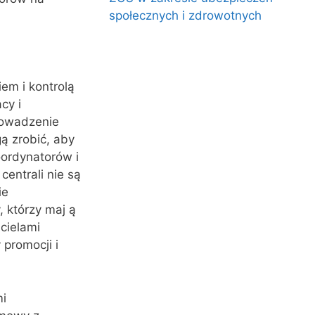
społecznych i zdrowotnych
em i kontrolą
cy i
rowadzenie
ą zrobić, aby
oordynatorów i
entrali nie są
ie
 którzy maj ą
icielami
promocji i
mi