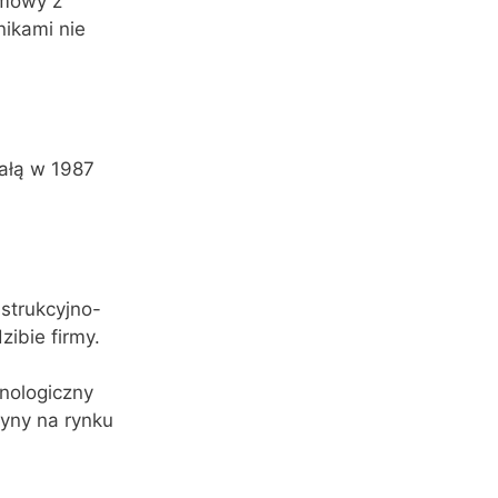
umowy z
nikami nie
ałą w 1987
nstrukcyjno-
ibie firmy.
hnologiczny
yny na rynku