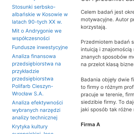
Stosunki serbsko-
Celem badań jest okr
albańskie w Kosowie w
motywacyjne. Autor pr
latach 90-tych XX w.
korzystają.
Mit o Andrygonie we
współczesności
Przedmiotem badań s
Fundusze inwestycyjne
intuicją i znajomości
Analiza finansowa
znanych sposobów moty
przedsiębiorstwa na
na przelot klasą bizne
przykładzie
przedsiębiorstwa
Badania objęły dwie f
Polifarb Cieszyn-
to firmy o różnym prof
Wrocław S.A.
pracuje w terenie, fir
siedzibie firmy. To da
Analiza efektywności
jaki sposób tak różne
wybranych narzędzi
analizy technicznej
Firma A
Krytyka kultury