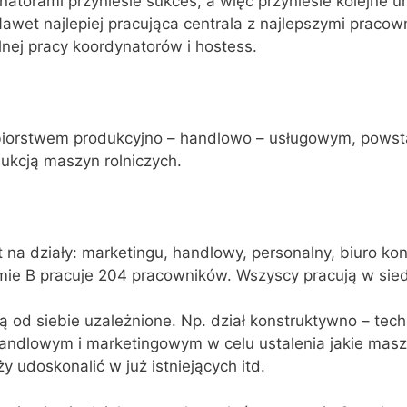
natorami przyniesie sukces, a więc przyniesie kolejne 
Nawet najlepiej pracująca centrala z najlepszymi pracow
lnej pracy koordynatorów i hostess.
ębiorstwem produkcyjno – handlowo – usługowym, powst
dukcją maszyn rolniczych.
t na działy: marketingu, handlowy, personalny, biuro ko
mie B pracuje 204 pracowników. Wszyscy pracują w siedz
ą od siebie uzależnione. Np. dział konstruktywno – tec
handlowym i marketingowym w celu ustalenia jakie masz
y udoskonalić w już istniejących itd.