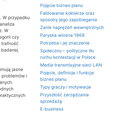
Pojęcie biznes planu
Fałdowanie kołnierza oraz
h. W przypadku
sposoby jego zapobiegania
analiza
Zanik naprężeń wewnętrznych
z. W
Paryska wiosna 1968
gorii czy
Potrzeba i jej znaczenie
 trafność
w badanej
Społeczno – polityczne tło
ruchu kontestacji w Polsce
Media transmisyjne sieci LAN
mują jasne
Pojęcie, definicje i funkcje
e problemów i
biznes planu
anych.
Typy graczy i motywacje
odnych
Przyszłość zarządzania
praktycznych
sprzedażą
E-business