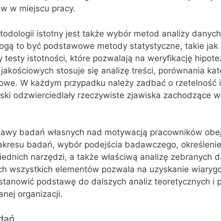
w w miejscu pracy.
odologii istotny jest także wybór metod analizy danyc
ogą to być podstawowe metody statystyczne, takie jak 
y testy istotności, które pozwalają na weryfikację hipote
jakościowych stosuje się analizę treści, porównania kate
towe. W każdym przypadku należy zadbać o rzetelność i
ioski odzwierciedlały rzeczywiste zjawiska zachodzące 
tawy badań własnych nad motywacją pracowników obej
 zakresu badań, wybór podejścia badawczego, określeni
ednich narzędzi, a także właściwą analizę zebranych d
ych wszystkich elementów pozwala na uzyskanie wiaryg
stanowić podstawę do dalszych analiz teoretycznych i 
nej organizacji.
dań