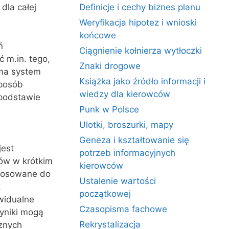
dla całej
Definicje i cechy biznes planu
Weryfikacja hipotez i wnioski
końcowe
ń
Ciągnienie kołnierza wytłoczki
 m.in. tego,
Znaki drogowe
 ma system
Książka jako źródło informacji i
sposób
wiedzy dla kierowców
 podstawie
Punk w Polsce
Ulotki, broszurki, mapy
Geneza i kształtowanie się
est
potrzeb informacyjnych
tów w krótkim
kierowców
stosowane do
Ustalenie wartości
ż
początkowej
widualne
Czasopisma fachowe
yniki mogą
Rekrystalizacja
cznych