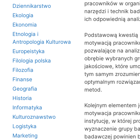
pracowników w organi
Dziennikarstwo
narzędzi i technik ba
Ekologia
ich odpowiednią anali
Ekonomia
Etnologia i
Podstawową kwestią 
Antropologia Kulturowa
motywacją pracowników
pozwalające na anali
Europeistyka
obrębie wybranych gr
Filologia polska
jakościowe, które umo
Filozofia
tym samym zrozumien
Finanse
optymalnym rozwiązan
Geografia
metod.
Historia
Kolejnym elementem je
Informatyka
motywacja pracownikó
Kulturoznawstwo
instytucję, w której
Logistyka
wyznaczenie grupy ba
Marketing
badawczej powinien b