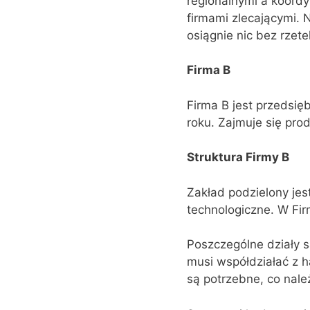
regionalnymi a koordy
firmami zlecającymi. 
osiągnie nic bez rzete
Firma B
Firma B jest przedsi
roku. Zajmuje się pro
Struktura Firmy B
Zakład podzielony jes
technologiczne. W Fir
Poszczególne działy s
musi współdziałać z 
są potrzebne, co należ