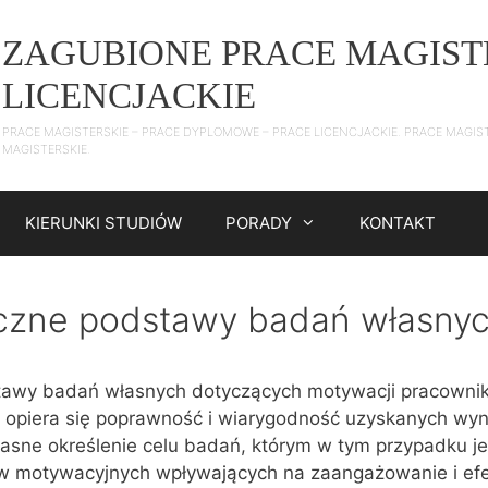
ZAGUBIONE PRACE MAGIST
LICENCJACKIE
PRACE MAGISTERSKIE – PRACE DYPLOMOWE – PRACE LICENCJACKIE. PRACE MAGIS
MAGISTERSKIE.
KIERUNKI STUDIÓW
PORADY
KONTAKT
czne podstawy badań własny
tawy badań własnych dotyczących motywacji pracowni
 opiera się poprawność i wiarygodność uzyskanych wyn
jasne określenie celu badań, którym w tym przypadku je
ów motywacyjnych wpływających na zaangażowanie i ef