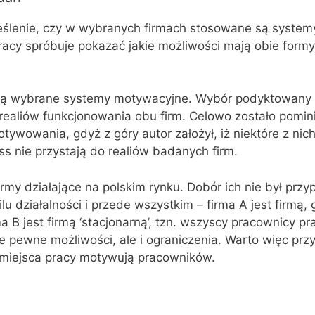
eślenie, czy w wybranych firmach stosowane są system
acy spróbuje pokazać jakie możliwości mają obie formy i
ą wybrane systemy motywacyjne. Wybór podyktowany b
ą realiów funkcjonowania obu firm. Celowo zostało pomin
wowania, gdyż z góry autor założył, iż niektóre z nich 
ss nie przystają do realiów badanych firm.
irmy działające na polskim rynku. Dobór ich nie był prz
ilu działalności i przede wszystkim – firma A jest firmą,
ma B jest firmą ‘stacjonarną’, tzn. wszyscy pracownicy pr
je pewne możliwości, ale i ograniczenia. Warto więc przy
 miejsca pracy motywują pracowników.