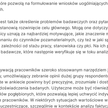
tóre pozwolą na formułowanie wniosków uogólniających 
ch.
est także określenie problemów badawczych oraz pyta
stanowią rozwinięcie celu głównego. Mogą one dotyczyć
nicy uznają za najbardziej motywujące, jakie znaczenie
aniu do czynników pozamaterialnych, czy też w jaki 
 zależności od stażu pracy, stanowiska czy płci. Na ich
y badawcze, które następnie weryfikuje się w toku analiz
ywacją pracowników szeroko stosowanym narzędziem j
y, umożliwiający zebranie opinii dużej grupy responden
te w ankiecie powinny być precyzyjne, zrozumiałe i do
 doświadczenia badanych. Użyteczne może być równie
ów pogłębionych, które pozwalają lepiej uchwycić indy
ie pracowników. W niektórych sytuacjach wartościowe w
uczestniczące, szczególnie w kontekście analizy fakty