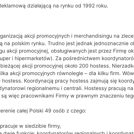
Reklamową działającą na rynku od 1992 roku.
rganizacją akcji promocyjnych i merchandisingu na zlece
 na polskim rynku. Trudno jest jednak jednoznacznie okr
gu akcji promocyjnej, obsługiwanych jest przez Firmę o
uper i hipermarketów). Za pośrednictwem koordynator
 bieżącej akcji promocyjnej około 200 hostess. Nierzadk
lka akcji promocyjnych równolegle – dla kilku firm. Wów
hostess. Koordynacją pracy hostess zajmują się koordy
dynatorowi regionalnemu i centrali. Hostessy pracują n
e są więc pracownikami Firmy w prawnym znaczeniu teg
erenie całej Polski 49 osób z czego:
racuje w siedzibie firmy,
e dwie funkcje: koordynatorów regionalnych i koordyna