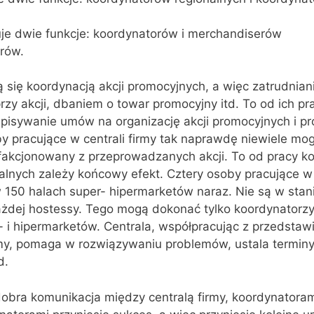
je dwie funkcje: koordynatorów i merchandiserów
rów.
 się koordynacją akcji promocyjnych, a więc zatrudniani
zy akcji, dbaniem o towar promocyjny itd. To od ich pra
dpisywanie umów na organizację akcji promocyjnych i p
 pracujące w centrali firmy tak naprawdę niewiele mog
fakcjonowany z przeprowadzanych akcji. To od pracy k
lnych zależy końcowy efekt. Cztery osoby pracujące w c
 150 halach super- hipermarketów naraz. Nie są w stan
żdej hostessy. Tego mogą dokonać tylko koordynatorzy,
r- i hipermarketów. Centrala, współpracując z przedstaw
my, pomaga w rozwiązywaniu problemów, ustala terminy 
d.
dobra komunikacja między centralą firmy, koordynatora