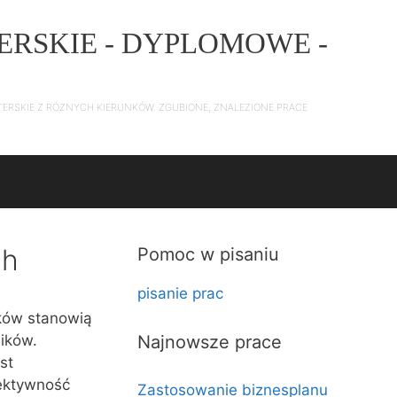
ERSKIE - DYPLOMOWE -
TERSKIE Z RÓŻNYCH KIERUNKÓW. ZGUBIONE, ZNALEZIONE PRACE
ch
Pomoc w pisaniu
pisanie prac
ków stanowią
ików.
Najnowsze prace
st
ektywność
Zastosowanie biznesplanu