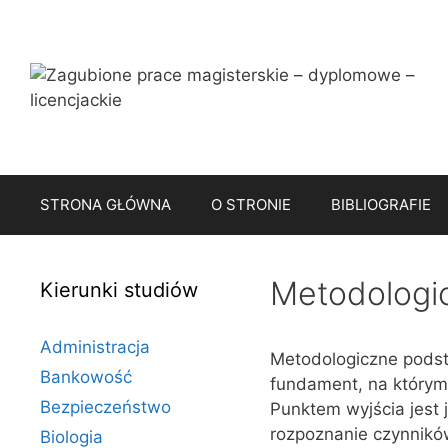
Przejdź
do
treści
STRONA GŁÓWNA
O STRONIE
BIBLIOGRAFIE
Metodologi
Kierunki studiów
Administracja
Metodologiczne pods
Bankowość
fundament, na którym
Bezpieczeństwo
Punktem wyjścia jest 
rozpoznanie czynnik
Biologia