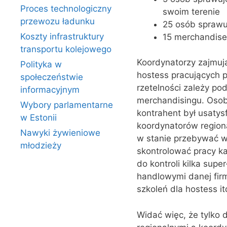
Proces technologiczny
swoim terenie
przewozu ładunku
25 osób sprawu
Koszty infrastruktury
15 merchandise
transportu kolejowego
Koordynatorzy zajmują
Polityka w
hostess pracujących pr
społeczeństwie
rzetelności zależy po
informacyjnym
merchandisingu. Osoby
Wybory parlamentarne
kontrahent był usatys
w Estonii
koordynatorów regiona
Nawyki żywieniowe
w stanie przebywać w
młodzieży
skontrolować pracy ka
do kontroli kilka supe
handlowymi danej fir
szkoleń dla hostess it
Widać więc, że tylko 