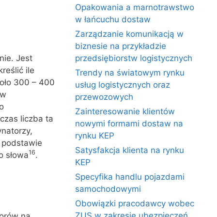
Opakowania a marnotrawstwo
w łańcuchu dostaw
Zarządzanie komunikacją w
biznesie na przykładzie
nie. Jest
przedsiębiorstw logistycznych
eślić ile
Trendy na światowym rynku
koło 300 – 400
usług logistycznych oraz
ów
przewozowych
o
Zainteresowanie klientów
czas liczba ta
nowymi formami dostaw na
natorzy,
rynku KEP
a podstawie
Satysfakcja klienta na rynku
16
o słowa
.
KEP
Specyfika handlu pojazdami
samochodowymi
Obowiązki pracodawcy wobec
ZUS w zakresie ubezpieczeń
torów na