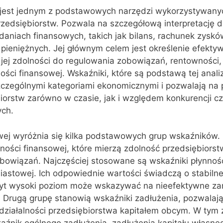
jest jednym z podstawowych narzędzi wykorzystywany
rzedsiębiorstw. Pozwala na szczegółową interpretację 
niach finansowych, takich jak bilans, rachunek zysków 
ieniężnych. Jej głównym celem jest określenie efekty
 jej zdolności do regulowania zobowiązań, rentowności, 
ości finansowej. Wskaźniki, które są podstawą tej anali
zczególnymi kategoriami ekonomicznymi i pozwalają na
biorstw zarówno w czasie, jak i względem konkurencji cz
ch.
wej wyróżnia się kilka podstawowych grup wskaźników. 
nności finansowej, które mierzą zdolność przedsiębiorst
owiązań. Najczęściej stosowane są wskaźniki płynnośc
iastowej. Ich odpowiednie wartości świadczą o stabilnej
byt wysoki poziom może wskazywać na nieefektywne za
 Drugą grupę stanowią wskaźniki zadłużenia, pozwalają
działalności przedsiębiorstwa kapitałem obcym. W tym 
skaźnik ogólnego zadłużenia, zadłużenia kapitału własne