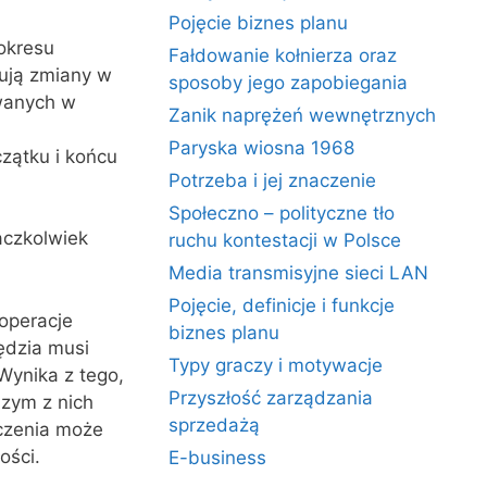
Pojęcie biznes planu
okresu
Fałdowanie kołnierza oraz
ują zmiany w
sposoby jego zapobiegania
wanych w
Zanik naprężeń wewnętrznych
Paryska wiosna 1968
czątku i końcu
Potrzeba i jej znaczenie
Społeczno – polityczne tło
aczkolwiek
ruchu kontestacji w Polsce
Media transmisyjne sieci LAN
Pojęcie, definicje i funkcje
operacje
biznes planu
ędzia musi
Typy graczy i motywacje
Wynika z tego,
Przyszłość zarządzania
szym z nich
sprzedażą
oczenia może
ości.
E-business