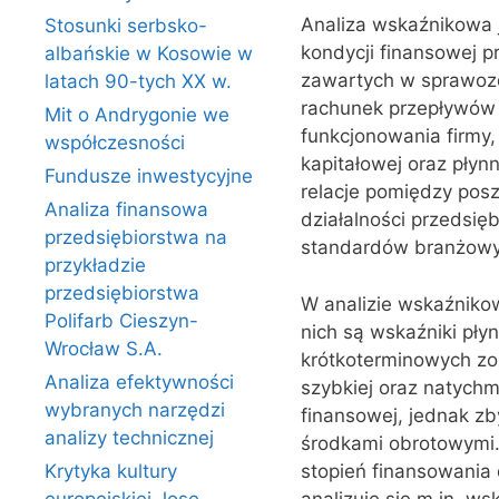
Analiza wskaźnikowa 
Stosunki serbsko-
kondycji finansowej p
albańskie w Kosowie w
zawartych w sprawozda
latach 90-tych XX w.
rachunek przepływów p
Mit o Andrygonie we
funkcjonowania firmy,
współczesności
kapitałowej oraz płynn
Fundusze inwestycyjne
relacje pomiędzy pos
Analiza finansowa
działalności przedsię
przedsiębiorstwa na
standardów branżowy
przykładzie
przedsiębiorstwa
W analizie wskaźniko
Polifarb Cieszyn-
nich są wskaźniki pły
Wrocław S.A.
krótkoterminowych zob
Analiza efektywności
szybkiej oraz natychm
wybranych narzędzi
finansowej, jednak z
analizy technicznej
środkami obrotowymi.
stopień finansowania 
Krytyka kultury
analizuje się m.in. w