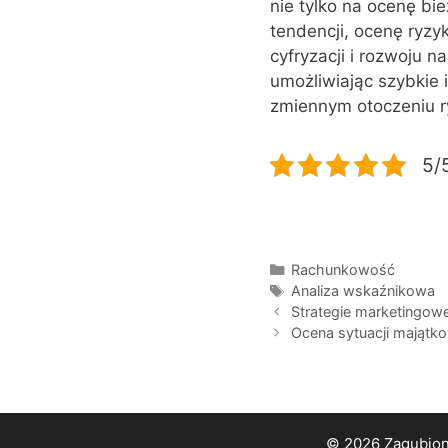
nie tylko na ocenę bi
tendencji, ocenę ryzy
cyfryzacji i rozwoju 
umożliwiając szybkie 
zmiennym otoczeniu 
5/5
Kategorie
Rachunkowość
Tagi
Analiza wskaźnikowa
Strategie marketingo
Ocena sytuacji majątko
© 2026 Zagubione