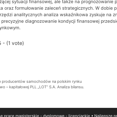
eżącej sytuacji finansowej, ale także na prognozowanie 
ka oraz formułowanie zaleceń strategicznych. W dobie
narzędzi analitycznych analiza wskaźnikowa zyskuje na z
i precyzyjne diagnozowanie kondycji finansowej przeds
rynkowym.
 - (1 vote)
we producentów samochodów na polskim rynku
wo – kapitałowej PLL „LOT” S.A. Analiza bilansu.
 prace magisterskie - dyplomowe - licencjackie • Najlepsze
p