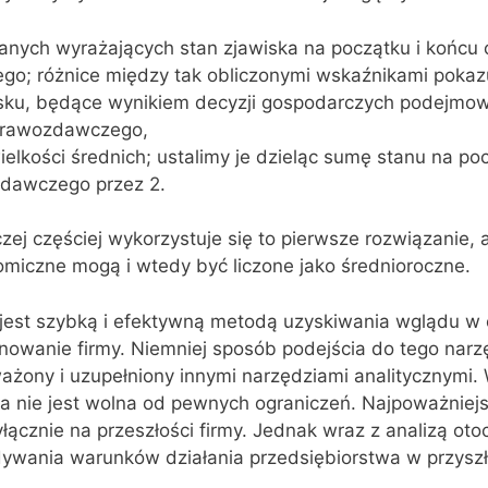
anych wyrażających stan zjawiska na początku i końcu 
o; różnice między tak obliczonymi wskaźnikami pokaz
ku, będące wynikiem decyzji gospodarczych podejmo
prawozdawczego,
elkości średnich; ustalimy je dzieląc sumę stanu na po
dawczego przez 2.
ej częściej wykorzystuje się to pierwsze rozwiązanie, 
miczne mogą i wtedy być liczone jako średnioroczne.
jest szybką i efektywną metodą uzyskiwania wglądu w 
nowanie firmy. Niemniej sposób podejścia do tego narz
żony i uzupełniony innymi narzędziami analitycznymi. 
a nie jest wolna od pewnych ograniczeń. Najpoważniej
yłącznie na przeszłości firmy. Jednak wraz z analizą ot
ywania warunków działania przedsiębiorstwa w przy‌szł