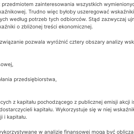
t przedmiotem zainteresowania wszystkich wymie‌niony
aźnikowej. Trudno więc byłoby uszerego‌wać wskaźniki
ch według potrzeb tych odbior‌ców. Stąd zazwyczaj ujm
aźniki o zbliżonej treści ekonomicznej.
związanie pozwala wyróżnić cztery obszary analizy wsk
sowej,
łania przedsiębiorstwa,
ych z kapitału pochodzącego z publicznej emisji akcji i
dostarczycieli kapitału. Wykorzystuje się w niej wskaźni
 i kapitału.
wykorzystywane w analizie finansowej mogą być oblicza