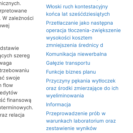
micznych.
Włoski ruch kontestacyjny
erpretowane
końca lat sześćdziesiątych
. W zależności
Przetłaczanie jako następna
owej
operacja tłoczenia-zwiększenie
wysokości kosztem
zmniejszenia średnicy d
odstawie
Komunikacja niewerbalna
ących szereg
Uwaga
Gałęzie transportu
otrzebowaniu
Funkcje biznes planu
ać swoje
Przyczyny pękania wytłoczek
h flow
oraz środki zmierzające do ich
redytów
wyeliminowania
ość finansową
Informacja
oterminowych.
Przeprowadzenie prób w
az relacja
warunkach laboratorium oraz
zestawienie wyników