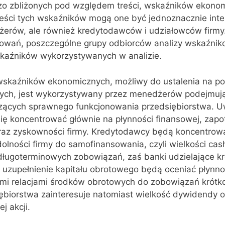
o zbliżonych pod względem treści, wskaźników ekono
treści tych wskaźników mogą one być jednoznacznie int
żerów, ale również kredytodawców i udziałowców firmy
sowań, poszczególne grupy odbiorców analizy wskaź‌nik
skaźników wykorzystywanych w analizie.
wskaźników ekonomicznych, możliwy do ustalenia na p
ych, jest wykorzystywany przez menedżerów podejmuj
czących sprawnego funkcjonowania przedsiębiorstwa. 
ę koncentrować głównie na płynności finansowej, zap
oraz zyskowności firmy. Kredytodawcy będą koncentrow
olności firmy do samofinansowania, czyli wielkości cas
 długoterminowych zobowiązań, zaś banki udzielające k
a uzupełnienie kapitału obrotowego będą oceniać płynn
i relacjami środków obrotowych do zobo‌wiązań krótk
ębiorstwa zainteresuje natomiast wielkość dywidendy or
j akcji.