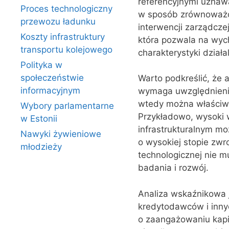
referencyjnymi uznawa
Proces technologiczny
w sposób zrównoważon
przewozu ładunku
interwencji zarządcz
Koszty infrastruktury
która pozwala na wyc
transportu kolejowego
charakterystyki działa
Polityka w
społeczeństwie
Warto podkreślić, że a
informacyjnym
wymaga uwzględnienia
wtedy można właściwi
Wybory parlamentarne
Przykładowo, wysoki 
w Estonii
infrastrukturalnym mo
Nawyki żywieniowe
o wysokiej stopie zwro
młodzieży
technologicznej nie 
badania i rozwój.
Analiza wskaźnikowa j
kredytodawców i innyc
o zaangażowaniu kapi