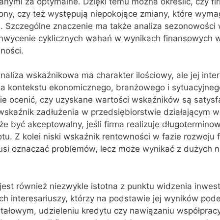
nymi za optymalne. Dzięki temu można określić, czy fir
y, czy też występują niepokojące zmiany, które wyma
ej. Szczególne znaczenie ma także analiza sezonowości
hwycenie cyklicznych wahań w wynikach finansowych w
lności.
naliza wskaźnikowa ma charakter ilościowy, ale jej inter
 kontekstu ekonomicznego, branżowego i sytuacyjnego 
e ocenić, czy uzyskane wartości wskaźników są satysf
wskaźnik zadłużenia w przedsiębiorstwie działającym w
że być akceptowalny, jeśli firma realizuje długotermino
tu. Z kolei niski wskaźnik rentowności w fazie rozwoju 
musi oznaczać problemów, lecz może wynikać z dużych 
est również niezwykle istotna z punktu widzenia inwes
h interesariuszy, którzy na podstawie jej wyników pod
tałowym, udzieleniu kredytu czy nawiązaniu współprac