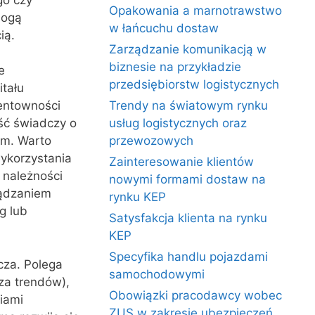
Opakowania a marnotrawstwo
mogą
w łańcuchu dostaw
ią.
Zarządzanie komunikacją w
biznesie na przykładzie
e
przedsiębiorstw logistycznych
tału
rentowności
Trendy na światowym rynku
ść świadczy o
usług logistycznych oraz
ym. Warto
przewozowych
ykorzystania
Zainteresowanie klientów
 należności
nowymi formami dostaw na
ządzaniem
rynku KEP
g lub
Satysfakcja klienta na rynku
KEP
Specyfika handlu pojazdami
cza. Polega
samochodowymi
za trendów),
Obowiązki pracodawcy wobec
iami
ZUS w zakresie ubezpieczeń