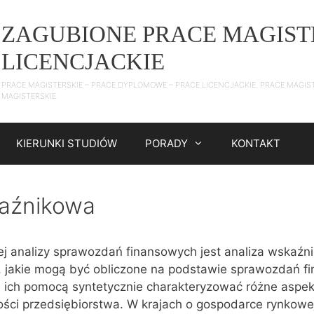
ZAGUBIONE PRACE MAGIST
LICENCJACKIE
PRACE MAGISTERSKIE – PRACE DYPLOMOWE – PRACE LICENCJACKIE. PRACE MAGIS
MAGISTERSKIE.
KIERUNKI STUDIÓW
PORADY
KONTAKT
kaźnikowa
j analizy sprawozdań finansowych jest analiza wskaźn
 jakie mogą być obliczone na podstawie sprawozdań f
a ich pomocą syntetycznie charakteryzować różne aspek
ści przedsiębiorstwa. W krajach o gospodarce rynkowej