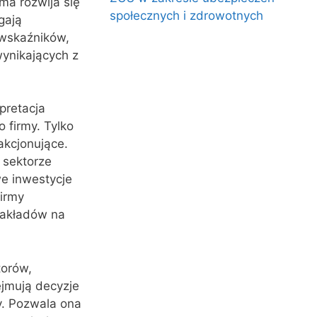
ma rozwija się
społecznych i zdrowotnych
gają
 wskaźników,
ynikających z
pretacja
firmy. Tylko
akcjonujące.
 sektorze
we inwestycje
firmy
nakładów na
torów,
ejmują decyzje
y. Pozwala ona