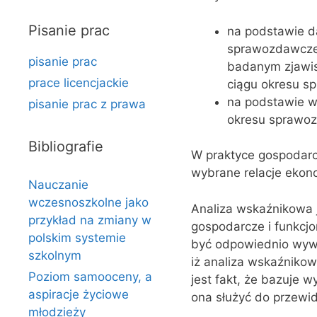
Pisanie prac
na podstawie d
sprawozdawczeg
pisanie prac
badanym zjawis
prace licencjackie
ciągu okresu s
na podstawie wi
pisanie prac z prawa
okresu sprawoz
Bibliografie
W praktyce gospodarcz
wybrane relacje ekono
Nauczanie
wczesnoszkolne jako
Analiza wskaźnikowa 
przykład na zmiany w
gospodarcze i funkcjo
polskim systemie
być odpowiednio wywa
szkolnym
iż analiza wskaźnikow
Poziom samooceny, a
jest fakt, że bazuje w
aspiracje życiowe
ona służyć do przewid
młodzieży