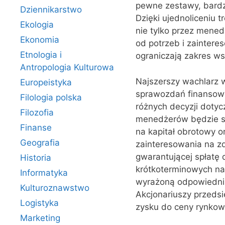
pewne zestawy, bardz
Dziennikarstwo
Dzięki ujednoliceniu 
Ekologia
nie tylko przez mened
Ekonomia
od potrzeb i zaintere
Etnologia i
ograniczają zakres w
Antropologia Kulturowa
Najszerszy wachlarz 
Europeistyka
sprawozdań finansow
Filologia polska
różnych decyzji doty
Filozofia
menedżerów będzie si
Finanse
na kapitał obrotowy 
Geografia
zainteresowania na zd
gwarantującej spłatę
Historia
krótkoter‌minowych n
Informatyka
wyrażoną odpowiednim
Kulturoznawstwo
Akcjonariuszy przedsi
Logistyka
zysku do ceny rynkowe
Marketing