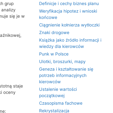
ch grup
Definicje i cechy biznes planu
 analizy
Weryfikacja hipotez i wnioski
uje się je w
końcowe
Ciągnienie kołnierza wytłoczki
Znaki drogowe
aźnikowej,
Książka jako źródło informacji i
wiedzy dla kierowców
Punk w Polsce
Ulotki, broszurki, mapy
Geneza i kształtowanie się
potrzeb informacyjnych
kierowców
stotną staje
Ustalenie wartości
ki oceny
początkowej
Czasopisma fachowe
Rekrystalizacja
ne: