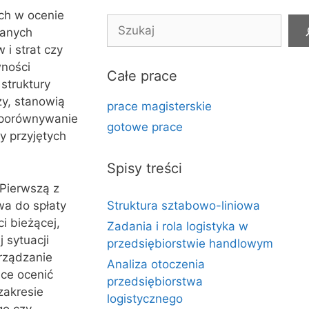
ch w ocenie
Szukaj
danych
i strat czy
wności
Całe prace
struktury
zy, stanowią
prace magisterskie
 porównywanie
gotowe prace
y przyjętych
Spisy treści
Pierwszą z
wa do spłaty
Struktura sztabowo-liniowa
i bieżącej,
Zadania i rola logistyka w
 sytuacji
przedsiębiorstwie handlowym
rządzanie
Analiza otoczenia
ce ocenić
przedsiębiorstwa
zakresie
logistycznego
go czy