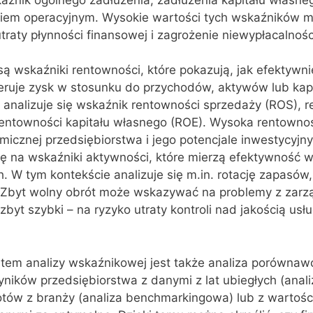
kiem operacyjnym. Wysokie wartości tych wskaźników 
traty płynności finansowej i zagrożenie niewypłacalnośc
 są wskaźniki rentowności, które pokazują, jak efektywni
eruje zysk w stosunku do przychodów, aktywów lub kapi
 analizuje się wskaźnik rentowności sprzedaży (ROS), 
entowności kapitału własnego (ROE). Wysoka rentowno
micznej przedsiębiorstwa i jego potencjale inwestycyjn
ę na wskaźniki aktywności, które mierzą efektywność w
W tym kontekście analizuje się m.in. rotację zapasów,
 Zbyt wolny obrót może wskazywać na problemy z zar
byt szybki – na ryzyko utraty kontroli nad jakością usłu
m analizy wskaźnikowej jest także analiza porównaw
ników przedsiębiorstwa z danymi z lat ubiegłych (anali
tów z branży (analiza benchmarkingowa) lub z wartośc