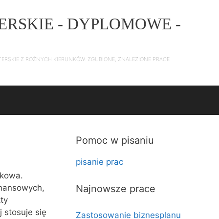
ERSKIE - DYPLOMOWE -
TERSKIE Z RÓŻNYCH KIERUNKÓW. ZGUBIONE, ZNALEZIONE PRACE
Pomoc w pisaniu
pisanie prac
ikowa.
inansowych,
Najnowsze prace
ty
 stosuje się
Zastosowanie biznesplanu