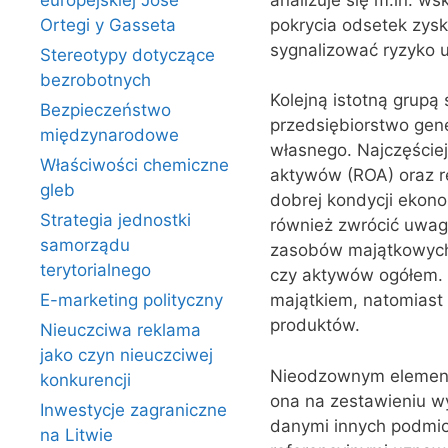
europejskiej Jose
pokrycia odsetek zys
Ortegi y Gasseta
sygnalizować ryzyko u
Stereotypy dotyczące
bezrobotnych
Kolejną istotną grupą
Bezpieczeństwo
przedsiębiorstwo gen
międzynarodowe
własnego. Najczęściej
Właściwości chemiczne
aktywów (ROA) oraz r
gleb
dobrej kondycji ekono
Strategia jednostki
również zwrócić uwag
samorządu
zasobów majątkowych. 
terytorialnego
czy aktywów ogółem.
E-marketing polityczny
majątkiem, natomiast z
produktów.
Nieuczciwa reklama
jako czyn nieuczciwej
Nieodzownym elemente
konkurencji
ona na zestawieniu wy
Inwestycje zagraniczne
danymi innych podmio
na Litwie