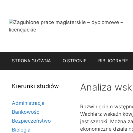
Przejdź
do
treści
STRONA GŁÓWNA
O STRONIE
BIBLIOGRAFIE
Analiza ws
Kierunki studiów
Administracja
Rozwinięciem wstępne
Bankowość
Wachlarz wskaźników,
Bezpieczeństwo
jest szeroki. Można z
ekonomiczne działalno
Biologia