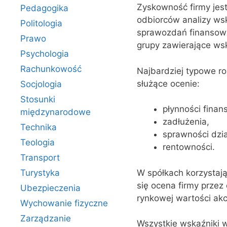
Zyskowność firmy jes
Pedagogika
odbiorców analizy wsk
Politologia
sprawozdań finansowy
Prawo
grupy zawierające wsk
Psychologia
Rachunkowość
Najbardziej typowe ro
służące ocenie:
Socjologia
Stosunki
płynności finan
międzynarodowe
zadłużenia,
Technika
sprawności dzia
Teologia
rentowności.
Transport
W spółkach korzystając
Turystyka
się ocena firmy przez 
Ubezpieczenia
rynkowej wartości akcji
Wychowanie fizyczne
Zarządzanie
Wszystkie wskaźniki 