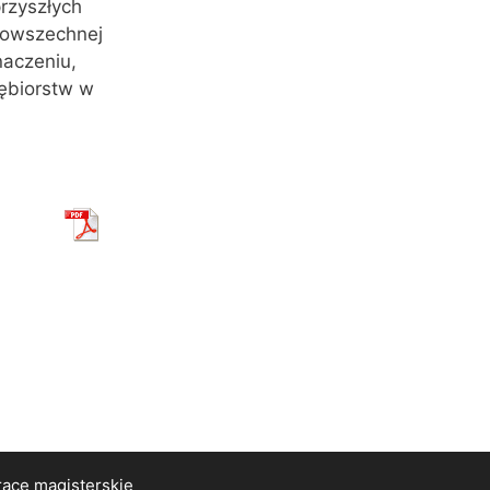
przyszłych
 powszechnej
naczeniu,
iębiorstw w
race magisterskie