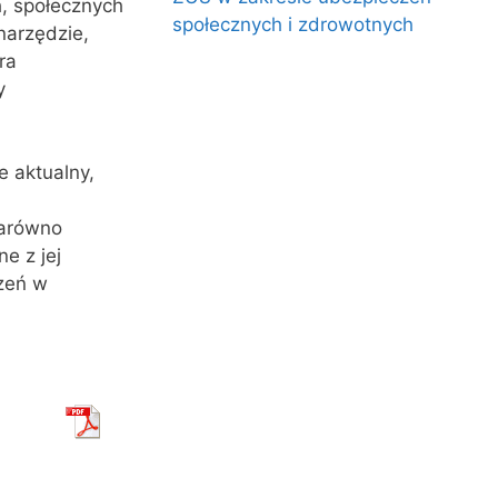
, społecznych
społecznych i zdrowotnych
narzędzie,
ra
y
 aktualny,
zarówno
e z jej
czeń w