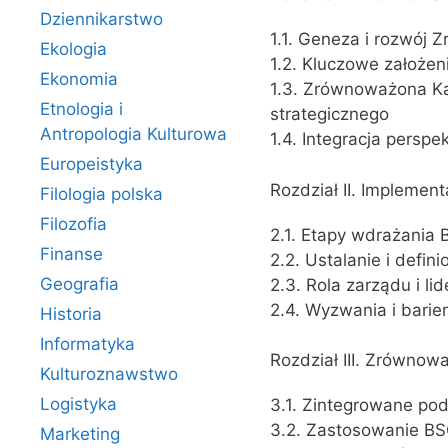
Dziennikarstwo
1.1. Geneza i rozwój
Ekologia
1.2. Kluczowe założen
Ekonomia
1.3. Zrównoważona Ka
Etnologia i
strategicznego
Antropologia Kulturowa
1.4. Integracja persp
Europeistyka
Rozdział II. Impleme
Filologia polska
Filozofia
2.1. Etapy wdrażania 
Finanse
2.2. Ustalanie i defi
Geografia
2.3. Rola zarządu i l
2.4. Wyzwania i bari
Historia
Informatyka
Rozdział III. Zrówno
Kulturoznawstwo
Logistyka
3.1. Zintegrowane po
3.2. Zastosowanie BS
Marketing