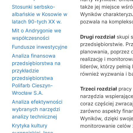
Stosunki serbsko-
także jej miejsce wśr
albańskie w Kosowie w
Wyników charakteryzuj
latach 90-tych XX w.
pozwala na komplekso
Mit o Andrygonie we
Drugi rozdział
skupi 
współczesności
przedsiębiorstwie. P
Fundusze inwestycyjne
planowania, poprzez 
Analiza finansowa
realizację i monitoro
przedsiębiorstwa na
liderów, którzy pełn
przykładzie
również wyzwania i ba
przedsiębiorstwa
Polifarb Cieszyn-
Trzeci rozdział
pracy 
Wrocław S.A.
narzędzia wspierając
Analiza efektywności
coraz częściej zwraca
wybranych narzędzi
zarówno aspekty fina
analizy technicznej
Wyników, dzięki swoje
Krytyka kultury
monitorowanie celów 