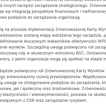
ód innych narzędzi zarządzania strategicznego. Zrówn
e się integracją perspektyw finansowych i niefinansow
we podejście do zarządzania organizacją.
się na procesie implementacji Zrównoważonej Karty Wy
rzedstawione zostaną etapy wdrażania tego narzędzia,
definiowanie kluczowych wskaźników efektywności (KPI)
wanie wyników. Szczególną uwagę poświęcono roli zarzą
ią kluczową rolę w skutecznym wdrożeniu BSC. Omówion
riery, z jakimi organizacje mogą się spotkać na etapie i
będzie poświęcony roli Zrównoważonej Karty Wyników 
ego zrównoważony rozwój przedsiębiorstw. Współczesne
ją uwagę na zintegrowane podejście do zarządzania, k
nsowe, jak i społeczne oraz środowiskowe. Zrównoważ
j elastyczności i wielowymiarowości, pozwala na skute
związanych z CSR oraz zarządzanie ryzykiem.