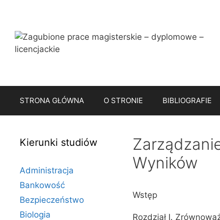
Przejdź
do
treści
STRONA GŁÓWNA
O STRONIE
BIBLIOGRAFIE
Zarządzani
Kierunki studiów
Wyników
Administracja
Bankowość
Wstęp
Bezpieczeństwo
Biologia
Rozdział I. Zrównowa