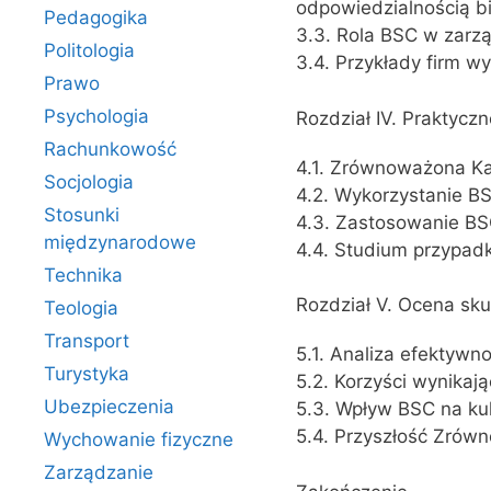
odpowiedzialnością b
Pedagogika
3.3. Rola BSC w zarz
Politologia
3.4. Przykłady firm w
Prawo
Psychologia
Rozdział IV. Praktyc
Rachunkowość
4.1. Zrównoważona K
Socjologia
4.2. Wykorzystanie B
Stosunki
4.3. Zastosowanie BSC
międzynarodowe
4.4. Studium przypadk
Technika
Rozdział V. Ocena sk
Teologia
Transport
5.1. Analiza efektywn
Turystyka
5.2. Korzyści wynika
Ubezpieczenia
5.3. Wpływ BSC na ku
5.4. Przyszłość Zrówn
Wychowanie fizyczne
Zarządzanie