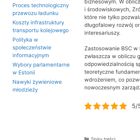
biznesowym. W oblicz
Proces technologiczny
i środowiskowych, Zr
przewozu ładunku
które nie tylko pozwa
Koszty infrastruktury
długofalowy rozwój or
transportu kolejowego
interesariuszy.
Polityka w
społeczeństwie
Zastosowanie BSC w k
informacyjnym
zwłaszcza w obliczu 
odpowiedzialnością s
Wybory parlamentarne
teoretyczne fundament
w Estonii
wdrożeniem, co pozwol
Nawyki żywieniowe
nowoczesnym zarządz
młodzieży
5/5
Kategorie
Spisy treści