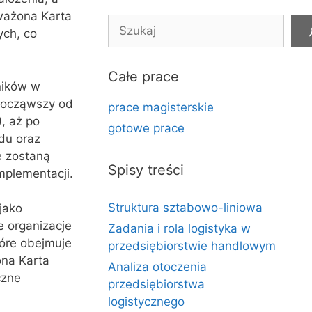
oważona Karta
Szukaj
ych, co
Całe prace
ników w
 począwszy od
prace magisterskie
, aż po
gotowe prace
du oraz
e zostaną
Spisy treści
mplementacji.
Struktura sztabowo-liniowa
jako
 organizacje
Zadania i rola logistyka w
tóre obejmuje
przedsiębiorstwie handlowym
ona Karta
Analiza otoczenia
czne
przedsiębiorstwa
logistycznego