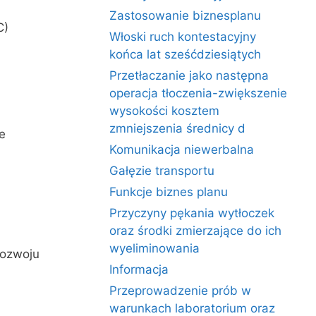
Zastosowanie biznesplanu
C)
Włoski ruch kontestacyjny
końca lat sześćdziesiątych
a
Przetłaczanie jako następna
operacja tłoczenia-zwiększenie
wysokości kosztem
zmniejszenia średnicy d
e
Komunikacja niewerbalna
Gałęzie transportu
Funkcje biznes planu
Przyczyny pękania wytłoczek
oraz środki zmierzające do ich
wyeliminowania
rozwoju
Informacja
Przeprowadzenie prób w
warunkach laboratorium oraz