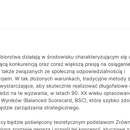
biorstwa działają w środowisku charakteryzującym się
ącą konkurencją oraz coraz większą presją na osiągani
e także związanych ze społeczną odpowiedzialnością i
jem. W tak złożonych warunkach, tradycyjne metody 
ewystarczające, aby skutecznie realizować długofalowe 
iedzi na te wyzwania, w latach 90. XX wieku opracowan
Wyników (Balanced Scorecard, BSC), która szybko zdo
ędzie zarządzania strategicznego.
cy będzie poświęcony teoretycznym podstawom Zrów
na zostanie geneza i rozwój tej koncepcji, kluczowe z