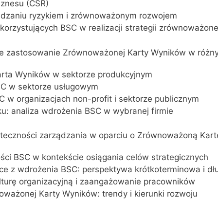
iznesu (CSR)
ądzaniu ryzykiem i zrównoważonym rozwojem
ykorzystujących BSC w realizacji strategii zrównoważon
zne zastosowanie Zrównoważonej Karty Wyników w różn
arta Wyników w sektorze produkcyjnym
SC w sektorze usługowym
 w organizacjach non-profit i sektorze publicznym
u: analiza wdrożenia BSC w wybranej firmie
uteczności zarządzania w oparciu o Zrównoważoną Kar
ości BSC w kontekście osiągania celów strategicznych
jące z wdrożenia BSC: perspektywa krótkoterminowa i d
lturę organizacyjną i zaangażowanie pracowników
oważonej Karty Wyników: trendy i kierunki rozwoju