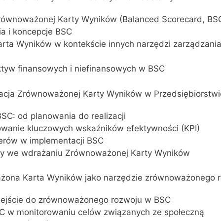
 Zrównoważonej Karty Wyników (Balanced Scorecard, BS
ia i koncepcje BSC
rta Wyników w kontekście innych narzędzi zarządzani
ektyw finansowych i niefinansowych w BSC
ntacja Zrównoważonej Karty Wyników w Przedsiębiorstwi
BSC: od planowania do realizacji
niowanie kluczowych wskaźników efektywności (KPI)
iderów w implementacji BSC
ery we wdrażaniu Zrównoważonej Karty Wyników
ważona Karta Wyników jako narzędzie zrównoważonego 
dejście do zrównoważonego rozwoju w BSC
C w monitorowaniu celów związanych ze społeczną