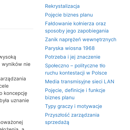
Rekrystalizacja
Pojęcie biznes planu
Fałdowanie kołnierza oraz
sposoby jego zapobiegania
Zanik naprężeń wewnętrznych
Paryska wiosna 1968
 wysoką
Potrzeba i jej znaczenie
e wyników nie
Społeczno – polityczne tło
ruchu kontestacji w Polsce
zarządzania
Media transmisyjne sieci LAN
cele
Pojęcie, definicje i funkcje
o koncepcję
biznes planu
była uznanie
Typy graczy i motywacje
Przyszłość zarządzania
noważonej
sprzedażą
ałożenia, a