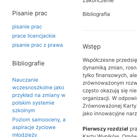
Zakończenie
Pisanie prac
Bibliografia
pisanie prac
prace licencjackie
pisanie prac z prawa
Wstęp
Współczesne przedsię
Bibliografie
dynamiką zmian, rosn
tylko finansowych, al
Nauczanie
zrównoważonym rozwo
wczesnoszkolne jako
często okazują się ni
przykład na zmiany w
organizacji. W odpow
polskim systemie
Zrównoważonej Karty 
szkolnym
jako innowacyjne narz
Poziom samooceny, a
aspiracje życiowe
Pierwszy rozdział
pra
młodzieży
Karty Wyników. Omówio