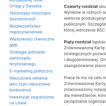
europejskiej Jose
Ortegi y Gasseta
Czwarty rozdział
skup
Wyników w różnych se
Stereotypy dotyczące
sektorze produkcyjnym
bezrobotnych
publicznym. Szczegól
Bezpieczeństwo
której wdrożenie BSC 
międzynarodowe
Właściwości chemiczne
Piąty rozdział
będzie 
gleb
Zrównoważoną Kartę W
Strategia jednostki
strategicznych pozwol
samorządu
i długoterminowej. Om
terytorialnego
zaangażowanie pracown
E-marketing polityczny
Praca ta ma na celu n
Nieuczciwa reklama
Zrównoważonej Karty W
jako czyn nieuczciwej
zrównoważony rozwój 
konkurencji
dla menedżerów, kons
Inwestycje zagraniczne
zarządzania organiza
na Litwie