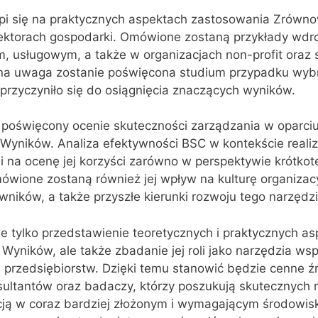
i się na praktycznych aspektach zastosowania Zrówno
ktorach gospodarki. Omówione zostaną przykłady wdr
, usługowym, a także w organizacjach non-profit oraz 
na uwaga zostanie poświęcona studium przypadku wybr
przyczyniło się do osiągnięcia znaczących wyników.
poświęcony ocenie skuteczności zarządzania w oparciu
yników. Analiza efektywności BSC w kontekście realiz
i na ocenę jej korzyści zarówno w perspektywie krótkot
ówione zostaną również jej wpływ na kulturę organizac
ików, a także przyszłe kierunki rozwoju tego narzędzi
ie tylko przedstawienie teoretycznych i praktycznych a
yników, ale także zbadanie jej roli jako narzędzia ws
przedsiębiorstw. Dzięki temu stanowić będzie cenne ź
ultantów oraz badaczy, którzy poszukują skutecznych
cją w coraz bardziej złożonym i wymagającym środowis