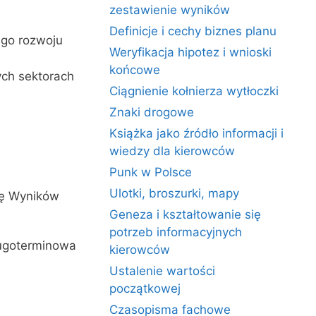
zestawienie wyników
Definicje i cechy biznes planu
ego rozwoju
Weryfikacja hipotez i wnioski
końcowe
ych sektorach
Ciągnienie kołnierza wytłoczki
Znaki drogowe
Książka jako źródło informacji i
wiedzy dla kierowców
Punk w Polsce
Ulotki, broszurki, mapy
tę Wyników
Geneza i kształtowanie się
potrzeb informacyjnych
ługoterminowa
kierowców
Ustalenie wartości
początkowej
Czasopisma fachowe