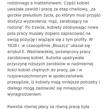
rodzinnego a małżeństwem. Część kobiet
uważała zawód i pracę za etap chwilowy, „za
gorzkie preludium życia, po którym musi przyjść
słodycz wyzwolenia: mąż, zarabiający na
rodzinę”. Po trzecie, kobiety zdobywając nowe
pola pracy musiały dopiero zapracować na
swoją pozycję i wiążące się z tym profity. W
1928 r. w czasopiśmie „Bluszcz” ukazał się
artykuł E. Waśniewskiej, poświęcony pracy
zarobkowej kobiet. Autorka upatrywała
przyczynę niższych zarobków w nadmiernej
ilości kobiet chętnych do pracy, jak i w
rozpowszechnionym w społeczeństwie
przesądzie, iż kobiety mają mniejsze potrzeby i
dlatego mogą zadowolić się mniejszym
wynagrodzeniem.
Kwestia równej płacy za równą pracę była