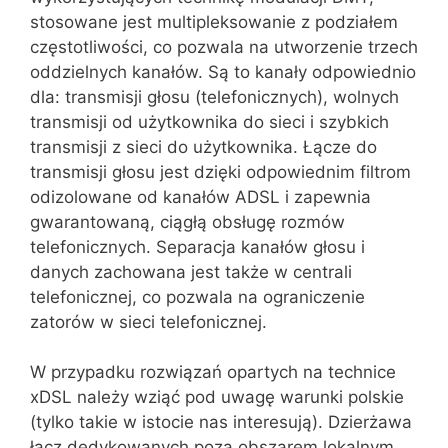
stosowa‌ne jest multipleksowanie z podziałem
częstotliwości, co pozwala na utwo‌rzenie trzech
oddzielnych kanałów. Są to kanały odpo‌wiednio
dla: transmisji głosu (telefonicznych), wolnych
transmisji od użyt‌kownika do sieci i szybkich
transmisji z sieci do użytkownika. Łącze do
transmisji głosu jest dzięki odpowiednim filtrom
odizolowane od kanałów ADSL i zapewnia
gwarantowaną, ciągłą obsługę rozmów
telefonicznych. Separacja kanałów głosu i
danych zachowana jest także w centrali
telefo‌nicznej, co pozwala na ograniczenie
zatorów w sieci telefonicznej.
W przypadku rozwiązań opartych na technice
xDSL należy wziąć pod uwagę warunki polskie
(tylko takie w istocie nas interesują). Dzierżawa
łącz dedykowanych poza obszarem lokalnym