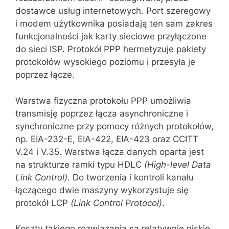
dostawce usług inter‌netowych. Port szeregowy
i modem użytkownika posiadają ten sam zakres
funkcjonalności jak karty sieciowe przyłączone
do sieci ISP. Protokół PPP hermetyzuje pakiety
protokołów wysokiego poziomu i przesyła je
poprzez łącze.
Warstwa fizyczna protokołu PPP umożliwia
transmisję poprzez łącza asynchroniczne i
synchroniczne przy pomocy różnych protokołów,
np. EIA-232-E, EIA-422, EIA-423 oraz CCITT
V.24 i V.35. Warstwa łącza danych oparta jest
na strukturze ramki typu HDLC
(High-
level
Data
Link Control)
. Do tworzenia i kontroli kanału
łączącego dwie maszyny wykorzystuje się
protokół LCP
(Link Control
Protocol
)
.
Koszty takiego rozwiązania są relatywnie niskie