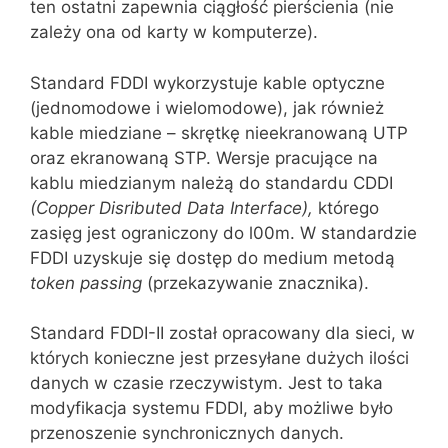
ten ostatni zapewnia cią‌głość pierścienia (nie
zależy ona od karty w komputerze).
Standard FDDI wykorzystuje kable optyczne
(jednomodowe i wielomodowe), jak również
kable miedziane – skrętkę nieekranowaną UTP
oraz ekranowaną STP. Wersje pracujące na
kablu miedzianym należą do standardu CDDI
(
Copper
Disributed
Data Interface),
którego
zasięg jest ograniczony do l00m. W standardzie
FDDI uzyskuje się dostęp do medium metodą
token
passing
(przekazywanie znacznika).
Standard FDDI-II został opracowany dla sieci, w
których konieczne jest przesyłane dużych ilości
danych w czasie rzeczywistym. Jest to taka
mody‌fikacja systemu FDDI, aby możliwe było
przenoszenie synchronicznych danych.