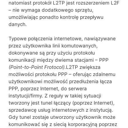
natomiast protokół L2TP jest rozszerzeniem L2F
– nie wymaga dodatkowego sprzętu,
umożli‌wiając ponadto kontrolę przepływu
danych.
Typowe połączenia internetowe, nawiązywane
przez użytkownika linii komutowanych,
dokonywane są przy użyciu protokołu
komunikacji mię‌dzy dwiema stacjami – PPP
(Point-to-Point
Frotocol
).
L2TP zwiększa
możliwości protokołu PPP – oferując zdalnemu
użytkowni‌kowi możliwość przedłużenia łącza
PPP, poprzez Internet, do serwera
in‌stytucji/firmy. Z reguły w takiej sytuacji
tworzony jest tunel łączący (poprzez Internet),
sprzedawcę usług internetowych z instytucją.
Gdy tunel zostaje utworzony użytkownik może
komunikować się z siecią korporacyj‌ną poprzez