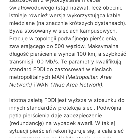
świa‌tłowodowego (stąd nazwa), lecz obecnie
istnieje również wersja wykorzystująca kable
miedziane (na znacznie krótszych dystansach).
Bywa stosowany w sieciach kampusowych.
Pracuje w topologii podwójnego pierścienia,
zawierającego do 500 węzłów. Maksy‌malna
długość pierścienia wynosi 100 km, a szybkość
transmisji 100 Mb/s. Te parametry kwalifikują
standard FDDI do zastosowań w sieciach
metro‌politalnych MAN
(Metropolitan
Area
Network)
i WAN
(
Wide
Area
Network).
Istotną zaletą FDDI jest wyższa w stosunku do
innych standardów protekcja sieci. Podwójna
pętla pierścienia daje zabezpieczenie
(redundancję) na wypadek awarii. W takiej
sytuacji pierścień rekonfiguruje się, a cała sieć