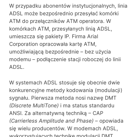
W przypadku abonentów instytucjonalnych, linia
ADSL może bezpośrednio przesyłać komórki
ATM do przełączników ATM operatora. W
komórkach ATM, przesyłanych linią ADSL,
umieszcza się pakiety IP. Firma Arial
Corporation opracowała kartę ATM,
umożliwiającą bezpośrednie – bez użycia
modemu – podłączenie stacji roboczej do linii
ADSL.
W systemach ADSL stosuje się obecnie dwie
konkurencyjne metody kodo‌wania (modulacji)
sygnału. Pierwsza metoda nosi nazwę DMT
(
Discrete
MultiTone
)
i ma status standardu
ANSI. Za alternatywną techniką – CAP
(
Carrierless
Amplitude
and
Phase
) –
opowiada
się wielu producentów. W modemach ADSL,
wykorzystujących technikę modulacji DMT,