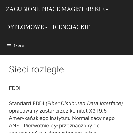
Przejdź
ZAGUBIONE PRACE MAGISTERSKIE -
do
treści
DYPLOMOWE - LICENCJACKIE
Menu
Sieci rozległe
FDDI
Standard FDDI
(
Fiber
Distibuted
Data Interface)
opracowany został przez komitet X3T9.5
Amerykańskiego Instytutu Normalizacyjnego
ANSI
.
Pierwotnie był przeznaczony do
zastosowań z wykorzystaniem kabla