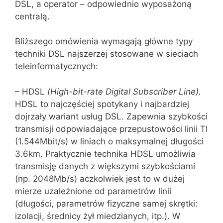
DSL, a operator – od‌powiednio wyposażoną
centralą.
Bliższego omówienia wymagają główne typy
techniki DSL najszerzej stosowane w sieciach
teleinformatycznych:
– HDSL
(High-bit-rate Digital Subscriber Line).
HDSL to najczęściej spoty‌kany i najbardziej
dojrzały wariant usług DSL. Zapewnia szybkości
transmisji odpowiadające przepustowości linii Tl
(1.544Mbit/s) w liniach o maksymalnej długości
3.6km. Praktycznie technika HDSL umożliwia
transmisję danych z większymi szybkościami
(np. 2048Mb/s) aczkolwiek jest to w dużej
mierze uzależnione od parametrów linii
(długości, parametrów fizyczne samej skrętki:
izolacji, średnicy żył miedzianych, itp.). W