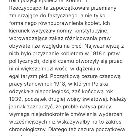
roli i pozycji społecznej kobiet. II
Rzeczypospolita zapoczątkowała przemiany
zmierzające do faktycznego, a nie tylko
formalnego równouprawnienia kobiet. Ich
kierunek wytyczały normy konstytucyjne,
wprowadzające zakaz różnicowania praw
obywateli ze względu na płeć. Najważniejszą z
nich było przyznanie kobietom w 1918 r. praw
politycznych, dzięki czemu otworzyły się przed
nimi większe możliwości w dążeniu o
egalitaryzm płci. Początkową cezurę czasową
pracy stanowi rok 1918, w którym Polska
odzyskała niepodległość, zaś końcową rok
1939, początek drugiej wojny światowej. Należy
jednak zaznaczyć, że problematyka pracy
wymaga niejednokrotnie omówienia wydarzeń
wcześniejszych niż wskazywałby na to zakres
chronologiczny. Dlatego też cezura początkowa