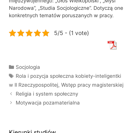
międzywojennego: „Głos Wielkopolski”, „Myśl
Narodowa”, „Studia Socjologiczne”. Dotyczą one
konkretnych tematów poruszanych w pracy.
5/5 - (1 vote)
Kategorie
Socjologia
Tagi
Rola i pozycja społeczna kobiety-inteligentki
w II Rzeczypospolitej
,
Wstęp pracy magisterskiej
Religia i system społeczny
Motywacja pozamaterialna
Kierunki studiów