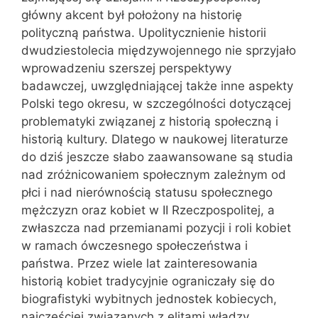
główny akcent był położony na historię
polityczną państwa. Upolitycznienie historii
dwudziestolecia międzywojennego nie sprzyjało
wprowadzeniu szerszej perspektywy
badawczej, uwzględniającej także inne aspekty
Polski tego okresu, w szczególności dotyczącej
problematyki związanej z historią społeczną i
historią kultury. Dlatego w naukowej literaturze
do dziś jeszcze słabo zaawansowane są studia
nad zróżnicowaniem społecznym zależnym od
płci i nad nierównością statusu społecznego
mężczyzn oraz kobiet w II Rzeczpospolitej, a
zwłaszcza nad przemianami pozycji i roli kobiet
w ramach ówczesnego społeczeństwa i
państwa. Przez wiele lat zainteresowania
historią kobiet tradycyjnie ograniczały się do
biografistyki wybitnych jednostek kobiecych,
najczęściej związanych z elitami władzy,