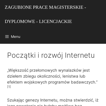
Przejdź
ZAGUBIONE PRACE MAGISTERSKIE -
do
treści
DYPLOMOWE - LICENCJACKIE
Menu
Początki i rozwój Internetu
„Większość przełomowych wynalazków jest
dziełem zbiegu okoliczności, lenistwa lub
efektem wojskowych programów badawczych.”
[1]
Szukając genezy Internetu, można stwierdzić, iż
jego powstanie nie byłoby możliwe bez