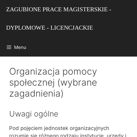
Przejdź
ZAGUBIONE PRACE MAGISTERSKIE -
do
treści
DYPLOMOWE - LICENCJACKIE
Menu
Organizacja pomocy
społecznej (wybrane
zagadnienia)
Uwagi ogólne
Pod pojęciem jednostek organizacyjnych
rozumie się różnego rodzaju instytucje, urzędy i