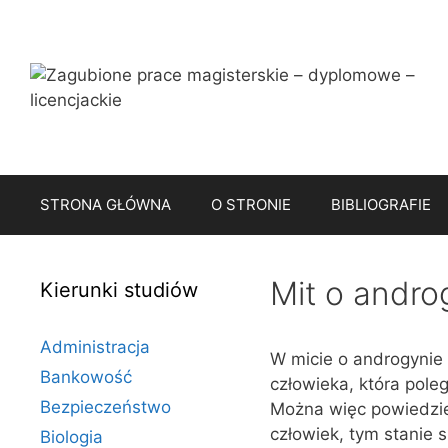
Przejdź
do
treści
STRONA GŁÓWNA
O STRONIE
BIBLIOGRAFIE
Mit o andro
Kierunki studiów
Administracja
W micie o androgynie 
Bankowość
człowieka, która pole
Bezpieczeństwo
Można więc powiedzieć
człowiek, tym stanie 
Biologia