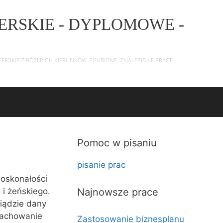
ERSKIE - DYPLOMOWE -
TERSKIE Z RÓŻNYCH KIERUNKÓW. ZGUBIONE, ZNALEZIONE PRACE
Pomoc w pisaniu
pisanie prac
doskonałości
 i żeńskiego.
Najnowsze prace
siądzie dany
 zachowanie
Zastosowanie biznesplanu