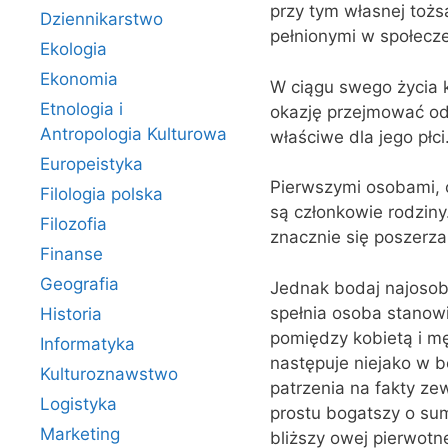
przy tym własnej tożs
Dziennikarstwo
pełnionymi w społecz
Ekologia
Ekonomia
W ciągu swego życia k
Etnologia i
okazję przejmować od
Antropologia Kulturowa
właściwe dla jego płci
Europeistyka
Pierwszymi osobami, 
Filologia polska
są członkowie rodziny
Filozofia
znacznie się poszerza
Finanse
Geografia
Jednak bodaj najosobl
spełnia osoba stanow
Historia
pomiędzy kobietą i mę
Informatyka
następuje niejako w 
Kulturoznawstwo
patrzenia na fakty ze
Logistyka
prostu bogatszy o sum
Marketing
bliższy owej pierwotne