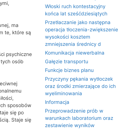
ymi,
Włoski ruch kontestacyjny
końca lat sześćdziesiątych
Przetłaczanie jako następna
wnej, ma
operacja tłoczenia-zwiększenie
 te, które są
wysokości kosztem
zmniejszenia średnicy d
Komunikacja niewerbalna
ci psychiczne
 tych osób
Gałęzie transportu
Funkcje biznes planu
Przyczyny pękania wytłoczek
zeciwnej
oraz środki zmierzające do ich
jonalnemu
wyeliminowania
łości,
Informacja
nych sposobów
Przeprowadzenie prób w
aje się po
warunkach laboratorium oraz
cią. Staje się
zestawienie wyników