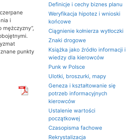
Definicje i cechy biznes planu
yczerpane
Weryfikacja hipotez i wnioski
nia i
końcowe
o mężczyzny”,
Ciągnienie kołnierza wytłoczki
obojętnymi.
Znaki drogowe
ryzmat
Książka jako źródło informacji i
eznane punkty
wiedzy dla kierowców
Punk w Polsce
Ulotki, broszurki, mapy
Geneza i kształtowanie się
potrzeb informacyjnych
kierowców
Ustalenie wartości
początkowej
Czasopisma fachowe
Rekrystalizacja