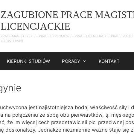
ZAGUBIONE PRACE MAGIST
LICENCJACKIE
PRACE MAGISTERSKIE – PRACE DYPLOMOWE – PRACE LICENCJACKIE. PRACE MAGIS
MAGISTERSKIE.
KIERUNKI STUDIÓW
PORADY
KONTAKT
gynie
uchwycona jest najistotniejsza bodaj właściwość siły i 
ga na połączeniu ze sobą obu pierwiastków, tj. męskiego
, że im więcej cech przedstawicieli płci przeciwnej po
się doskonalszy. Jednakże niezmiernie ważne staje się