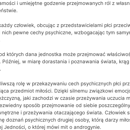
amości i umiejętne godzenie przejmowanych ról z własn
eństwie.
ażdy człowiek, obcując z przedstawicielami płci przeci
 nich pewne cechy psychiczne, wzbogacając tym samym
.
od których dana jednostka może przejmować właściwoś
. Później, w miarę dorastania i poznawania świata, krąg
.
iwszą rolę w przekazywaniu cech psychicznych płci pr
iąca przedmiot miłości. Dzięki silnemu związkowi emoc
żczyzną, jaki zachodzi w czasie przeżywania uczucia mi
bezwiedny sposób przejmowanie od siebie poszczegól
wnętrzne i przeżywania otaczającego świata. Człowiek st
ę doznań psychicznych drugiej osoby, którą darzy miłoś
j Jedności, o której mówi mit o androgynie.