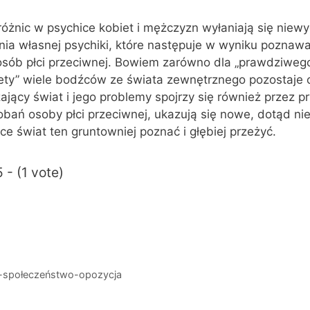
óżnic w psychice kobiet i mężczyzn wyłaniają się niew
a własnej psychiki, które następuje w wyniku poznawa
 osób płci przeciwnej. Bowiem zarówno dla „prawdziweg
iety” wiele bodźców ze świata zewnętrznego pozostaje 
zający świat i jego problemy spojrzy się również przez p
bań osoby płci przeciwnej, ukazują się nowe, dotąd ni
ce świat ten gruntowniej poznać i głębiej przeżyć.
 - (1 vote)
a-społeczeństwo-opozycja