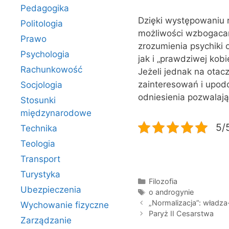
Pedagogika
Dzięki występowaniu r
Politologia
możliwości wzbogacani
Prawo
zrozumienia psychiki
Psychologia
jak i „prawdziwej kob
Rachunkowość
Jeżeli jednak na otac
zainteresowań i upodo
Socjologia
odniesienia pozwalają
Stosunki
międzynarodowe
5/5
Technika
Teologia
Transport
Turystyka
Kategorie
Filozofia
Ubezpieczenia
Tagi
o androgynie
„Normalizacja”: władz
Wychowanie fizyczne
Paryż II Cesarstwa
Zarządzanie