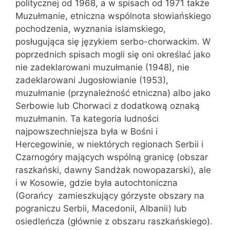
politycznej od 1968, a w spisach od 1971 także
Muzułmanie, etniczna wspólnota słowiańskiego
pochodzenia, wyznania islamskiego,
posługująca się językiem serbo-chorwackim. W
poprzednich spisach mogli się oni określać jako
nie zadeklarowani muzułmanie (1948), nie
zadeklarowani Jugosłowianie (1953),
muzułmanie (przynależność etniczna) albo jako
Serbowie lub Chorwaci z dodatkową oznaką
muzułmanin. Ta kategoria ludności
najpowszechniejsza była w Bośni i
Hercegowinie, w niektórych regionach Serbii i
Czarnogóry mających wspólną granicę (obszar
raszkański, dawny Sandżak nowopazarski), ale
i w Kosowie, gdzie była autochtoniczna
(Gorańcy  zamieszkujący górzyste obszary na
pograniczu Serbii, Macedonii, Albanii) lub
osiedleńcza (głównie z obszaru raszkańskiego).