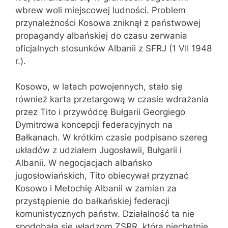
wbrew woli miejscowej ludności. Problem
przynależności Kosowa zniknął z państwowej
propagandy albańskiej do czasu zerwania
oficjalnych stosunków Albanii z SFRJ (1 VII 1948
r.).
Kosowo, w latach powojennych, stało się
również karta przetargową w czasie wdrażania
przez Tito i przywódcę Bułgarii Georgiego
Dymitrowa koncepcji federacyjnych na
Bałkanach. W krótkim czasie podpisano szereg
układów z udziałem Jugosławii, Bułgarii i
Albanii. W negocjacjach albańsko 
jugosłowiańskich, Tito obiecywał przyznać
Kosowo i Metochię Albanii w zamian za
przystąpienie do bałkańskiej federacji
komunistycznych państw. Działalność ta nie
spodobała się władzom ZSRR, która niechętnie