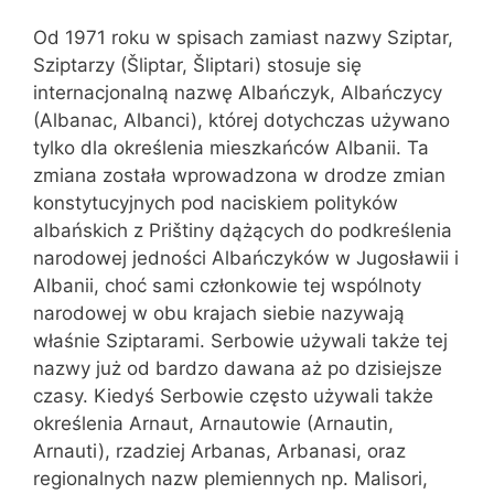
Od 1971 roku w spisach zamiast nazwy Sziptar,
Sziptarzy (Šliptar, Šliptari) stosuje się
internacjonalną nazwę Albańczyk, Albańczycy
(Albanac, Albanci), której dotychczas używano
tylko dla określenia mieszkańców Albanii. Ta
zmiana została wprowadzona w drodze zmian
konstytucyjnych pod naciskiem polityków
albańskich z Prištiny dążących do podkreślenia
narodowej jedności Albańczyków w Jugosławii i
Albanii, choć sami członkowie tej wspólnoty
narodowej w obu krajach siebie nazywają
właśnie Sziptarami. Serbowie używali także tej
nazwy już od bardzo dawana aż po dzisiejsze
czasy. Kiedyś Serbowie często używali także
określenia Arnaut, Arnautowie (Arnautin,
Arnauti), rzadziej Arbanas, Arbanasi, oraz
regionalnych nazw plemiennych np. Malisori,