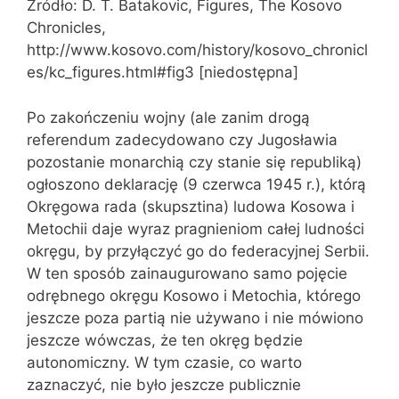
Źródło: D. T. Batakovic, Figures, The Kosovo
Chronicles,
http://www.kosovo.com/history/kosovo_chronicl
es/kc_figures.html#fig3 [niedostępna]
Po zakończeniu wojny (ale zanim drogą
referendum zadecydowano czy Jugosławia
pozostanie monarchią czy stanie się republiką)
ogłoszono deklarację (9 czerwca 1945 r.), którą
Okręgowa rada (skupsztina) ludowa Kosowa i
Metochii daje wyraz pragnieniom całej ludności
okręgu, by przyłączyć go do federacyjnej Serbii.
W ten sposób zainaugurowano samo pojęcie
odrębnego okręgu Kosowo i Metochia, którego
jeszcze poza partią nie używano i nie mówiono
jeszcze wówczas, że ten okręg będzie
autonomiczny. W tym czasie, co warto
zaznaczyć, nie było jeszcze publicznie