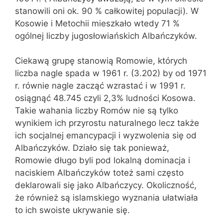
stanowili oni ok. 90 % całkowitej populacji). W
Kosowie i Metochii mieszkało wtedy 71 %
ogólnej liczby jugosłowiańskich Albańczyków.
Ciekawą grupę stanowią Romowie, których
liczba nagle spada w 1961 r. (3.202) by od 1971
r. równie nagle zacząć wzrastać i w 1991 r.
osiągnąć 48.745 czyli 2,3% ludności Kosowa.
Takie wahania liczby Romów nie są tylko
wynikiem ich przyrostu naturalnego lecz także
ich socjalnej emancypacji i wyzwolenia się od
Albańczyków. Działo się tak ponieważ,
Romowie długo byli pod lokalną dominacja i
naciskiem Albańczyków toteż sami często
deklarowali się jako Albańczycy. Okoliczność,
że również są islamskiego wyznania ułatwiała
to ich swoiste ukrywanie się.