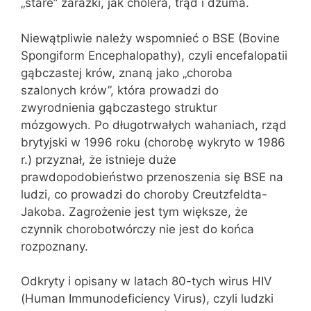
„stare” zarazki, jak cholera, trąd i dżuma.
Niewątpliwie należy wspomnieć o BSE (Bovine
Spongiform Encephalopathy), czyli encefalopatii
gąbczastej krów, znaną jako „choroba
szalonych krów”, która prowadzi do
zwyrodnienia gąbczastego struktur
mózgowych. Po długotrwałych wahaniach, rząd
brytyjski w 1996 roku (chorobę wykryto w 1986
r.) przyznał, że istnieje duże
prawdopodobieństwo przenoszenia się BSE na
ludzi, co prowadzi do choroby Creutzfeldta-
Jakoba. Zagrożenie jest tym większe, że
czynnik chorobotwórczy nie jest do końca
rozpoznany.
Odkryty i opisany w latach 80-tych wirus HIV
(Human Immunodeficiency Virus), czyli ludzki