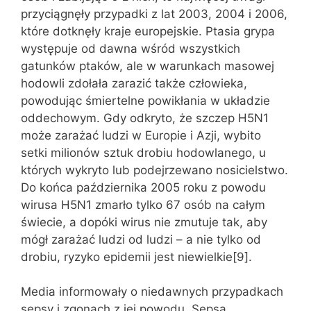
przyciągnęły przypadki z lat 2003, 2004 i 2006,
które dotknęły kraje europejskie. Ptasia grypa
występuje od dawna wśród wszystkich
gatunków ptaków, ale w warunkach masowej
hodowli zdołała zarazić także człowieka,
powodując śmiertelne powikłania w układzie
oddechowym. Gdy odkryto, że szczep H5N1
może zarażać ludzi w Europie i Azji, wybito
setki milionów sztuk drobiu hodowlanego, u
których wykryto lub podejrzewano nosicielstwo.
Do końca października 2005 roku z powodu
wirusa H5N1 zmarło tylko 67 osób na całym
świecie, a dopóki wirus nie zmutuje tak, aby
mógł zarażać ludzi od ludzi – a nie tylko od
drobiu, ryzyko epidemii jest niewielkie[9].
Media informowały o niedawnych przypadkach
sepsy i zgonach z jej powodu. Sepsa,