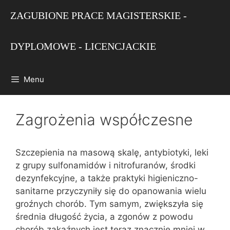
Przejdź
ZAGUBIONE PRACE MAGISTERSKIE -
do
treści
DYPLOMOWE - LICENCJACKIE
Menu
Zagrożenia współczesne
Szczepienia na masową skalę, antybiotyki, leki
z grupy sulfonamidów i nitrofuranów, środki
dezynfekcyjne, a także praktyki higieniczno-
sanitarne przyczyniły się do opanowania wielu
groźnych chorób. Tym samym, zwiększyła się
średnia długość życia, a zgonów z powodu
chorób zakaźnych jest teraz znacznie mniej w