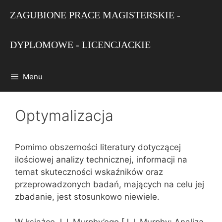
Przejdź
ZAGUBIONE PRACE MAGISTERSKIE -
do
treści
DYPLOMOWE - LICENCJACKIE
Menu
Optymalizacja
Pomimo obszerności literatury dotyczącej
ilościowej analizy technicznej, informacji na
temat skuteczności wskaźników oraz
przeprowadzonych badań, mających na celu jej
zbadanie, jest stosunkowo niewiele.
W książce J.J. Murphy’ego [J.J. Murphy; Analiza