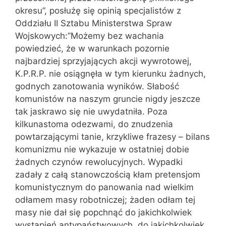
okresu”, posłużę się opinią specjalistów z
Oddziału II Sztabu Ministerstwa Spraw
Wojskowych:”Możemy bez wachania
powiedzieć, że w warunkach pozornie
najbardziej sprzyjających akcji wywrotowej,
K.P.R.P. nie osiągnęła w tym kierunku żadnych,
godnych zanotowania wyników. Słabość
komunistów na naszym gruncie nigdy jeszcze
tak jaskrawo się nie uwydatniła. Poza
kilkunastoma odezwami, do znudzenia
powtarzającymi tanie, krzykliwe frazesy – bilans
komunizmu nie wykazuje w ostatniej dobie
żadnych czynów rewolucyjnych. Wypadki
zadały z całą stanowczością kłam pretensjom
komunistycznym do panowania nad wielkim
odłamem masy robotniczej; żaden odłam tej
masy nie dał się popchnąć do jakichkolwiek
wystąpień antypaństwowych, do jakichkolwiek