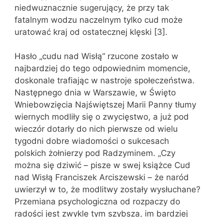
niedwuznacznie sugerujący, że przy tak
fatalnym wodzu naczelnym tylko cud może
uratować kraj od ostatecznej klęski [3].
Hasło „cudu nad Wisłą” rzucone zostało w
najbardziej do tego odpowiednim momencie,
doskonale trafiając w nastroje społeczeństwa.
Następnego dnia w Warszawie, w Święto
Wniebowzięcia Najświętszej Marii Panny tłumy
wiernych modliły się o zwycięstwo, a już pod
wieczór dotarły do nich pierwsze od wielu
tygodni dobre wiadomości o sukcesach
polskich żołnierzy pod Radzyminem. „Czy
można się dziwić – pisze w swej książce Cud
nad Wisłą Franciszek Arciszewski – że naród
uwierzył w to, że modlitwy zostały wysłuchane?
Przemiana psychologiczna od rozpaczy do
radości jest zwykle tym szybsza, im bardziej