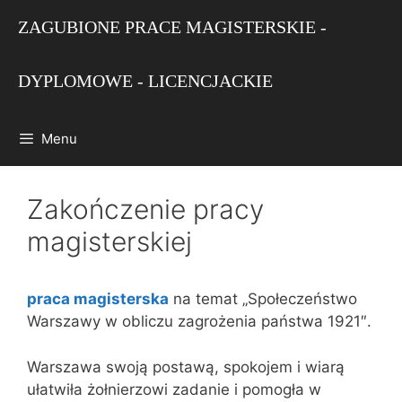
Przejdź
ZAGUBIONE PRACE MAGISTERSKIE -
do
treści
DYPLOMOWE - LICENCJACKIE
Menu
Zakończenie pracy
magisterskiej
praca magisterska
na temat „Społeczeństwo
Warszawy w obliczu zagrożenia państwa 1921″.
Warszawa swoją postawą, spokojem i wiarą
ułatwiła żołnierzowi zadanie i pomogła w