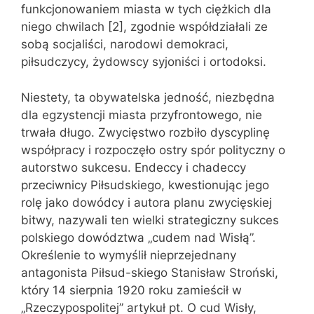
funkcjonowaniem miasta w tych ciężkich dla
niego chwilach [2], zgodnie współdziałali ze
sobą socjaliści, narodowi demokraci,
piłsudczycy, żydowscy syjoniści i ortodoksi.
Niestety, ta obywatelska jedność, niezbędna
dla egzystencji miasta przyfrontowego, nie
trwała długo. Zwycięstwo rozbiło dyscyplinę
współpracy i rozpoczęło ostry spór polityczny o
autorstwo sukcesu. Endeccy i chadeccy
przeciwnicy Piłsudskiego, kwestionując jego
rolę jako dowódcy i autora planu zwycięskiej
bitwy, nazywali ten wielki strategiczny sukces
polskiego dowództwa „cudem nad Wisłą”.
Określenie to wymyślił nieprzejednany
antagonista Piłsud-skiego Stanisław Stroński,
który 14 sierpnia 1920 roku zamieścił w
„Rzeczypospolitej” artykuł pt. O cud Wisły,