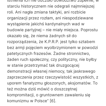
istnienia ich nie odczuło dowództwo zupełnie, w
starciu historycznem nie odegrali najmniejszej
roli. Ani nagła zmiana taktyki, ani rozbicie
organizacji przez rozłam, ani niespodziewane
wystąpienie jakichś kardynalnych wad w
budowie partyjnej – nie miały miejsca. Poprostu
okazało się, że niema żadnych sił do
rozporządzenia, że K.P.R.P. jest tylko sztabem
bez armji pojęciem wyolbrzymionem w powodzi
patetycznych frazesów. Żadne stronnictwo,
żaden ruch społeczny, czy polityczny, nie byłby
w stanie przetrzymać tak druzgocącej
demonstracji własnej niemocy, tak jaskrawego
zaprzeczenia przez rzeczywistość wszystkich, z
uporem fanatyzmu głoszonych, aksjomatów. To
też można dziś mówić o doszczętnej
kompromitacji, o gruntownem zawaleniu się
komunizmu w Polsce” [6].