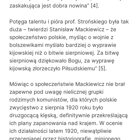
zaskakująca jest dobra nowina” [4].
Potęga talentu i pióra prof. Strońskiego była tak
duża – twierdzi Stanisław Mackiewicz – że
społeczeństwo polskie, myśląc o wojnie z
bolszewikami myślało bardziej o wyprawie
kijowskiej niż o bitwie sierpniowej. Za bitwę
sierpniową dziękowało Bogu, za wyprawę
kijowską złorzeczyło Piłsudskiemu” [5].
Mówiąc o społeczeństwie Mackiewicz nie brał
zapewne pod uwagę nielicznej grupki
rodzimych komunistów, dla których polskie
zwycięstwo z sierpnia 1920 roku było
druzgocącą klęską, definitywnie przekreślającą
ich plany zapanowania nad krajem. W ocenie
ich działalności latem 1920, niewątpliwie
przecenianej przez historiografię „minionego