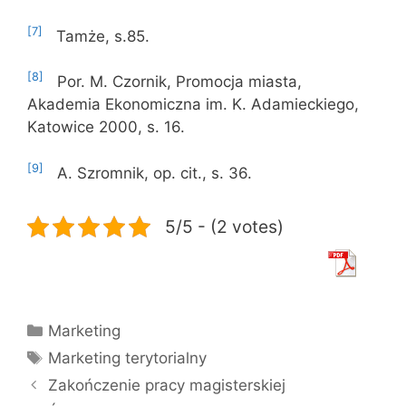
[7]
Tamże, s.85.
[8]
Por. M. Czornik, Promocja miasta,
Akademia Ekonomiczna im. K. Adamieckiego,
Katowice 2000, s. 16.
[9]
A. Szromnik, op. cit., s. 36.
5/5 - (2 votes)
Kategorie
Marketing
Tagi
Marketing terytorialny
Zakończenie pracy magisterskiej