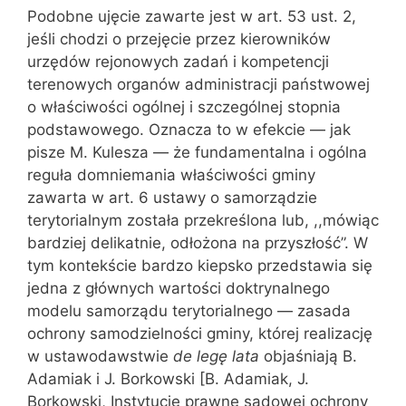
Podobne ujęcie zawarte jest w art. 53 ust. 2,
jeśli chodzi o przejęcie przez kierowników
urzędów rejonowych zadań i kompetencji
terenowych organów ad‌ministracji państwowej
o właściwości ogólnej i szczególnej stopnia
podstawowego. Oznacza to w efekcie — jak
pisze M. Kulesza — że fundamentalna i ogólna
reguła domniemania właściwości gminy
zawarta w art. 6 ustawy o samorządzie
terytorialnym została przekreś‌lona lub, ,,mówiąc
bardziej delikatnie, odłożona na przyszłość”. W
tym kontekście bardzo kiepsko przedstawia się
jedna z głównych wartości doktrynalnego
modelu samorządu terytorialnego — zasada
ochrony samodzielności gminy, której realizację
w ustawodawstwie
de legę lata
objaśniają B.
Adamiak i J. Borkowski [B. Adamiak, J.
Borkowski, Instytucje prawne sądowej ochrony