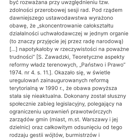
być rozważana przy uwzględnieniu tzw.
zdolności przerobowej sesji rad. Pod rządem
dawniejszego ustawodaw‌stwa wyrażono
obawę, że „skoncentrowanie całokształtu
działalności uchwałodawczej w jednym organie
(to znaczy przyjęcie jej przez radę narodową)
[…] napotykałoby w rzeczywistości na poważne
trudno‌ści” [S. Zawadzki, Teoretyczne aspekty
reformy władz terenowych, „Państwo i Prawo”
1974. nr 4. s. 11.]. Okazało się, w świetle
uregulowań zainaugurowanych reformą
terytorialną w 1990 r., że obawa powyższa
stała się nieaktualna. Dokonany został słuszny
społecznie zabieg legislacyjny, polegający na
ograniczeniu uprawnień prawotwórczych
zarządów gmin (miast, m.st. Warszawy i jej
dzielnic) oraz całkowitym odsunięciu od tego
rodzaju gestii wójtów, burmistrzów i