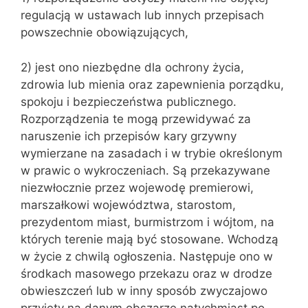
regulacją w ustawach lub innych przepisach
powszechnie obowiązujących,
2) jest ono niezbędne dla ochrony życia,
zdrowia lub mienia oraz za‌pewnienia porządku,
spokoju i bezpieczeństwa publicznego.
Rozporządzenia te mogą przewidywać za
naruszenie ich przepisów kary grzywny
wymierzane na zasadach i w trybie określonym
w prawic o wykroczeniach. Są przekazywane
niezwłocznie przez wojewodę pre‌mierowi,
marszałkowi województwa, starostom,
prezydentom miast, bur‌mistrzom i wójtom, na
których terenie mają być stosowane. Wchodzą
w ży‌cie z chwilą ogłoszenia. Następuje ono w
środkach masowego przekazu oraz w drodze
obwieszczeń lub w inny sposób zwyczajowo
przyjęty na danym obszarze natychmiast po