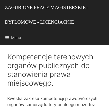
Przejdź
ZAGUBIONE PRACE MAGISTERSKIE -
do
treści
DYPLOMOWE - LICENCJACKIE
Menu
Kompetencje terenowych
organów publicznych do
stanowienia prawa
miejscowego.
Kwestia zakresu kompetencji prawotwórczych
organów samo‌rządu terytorialnego może też