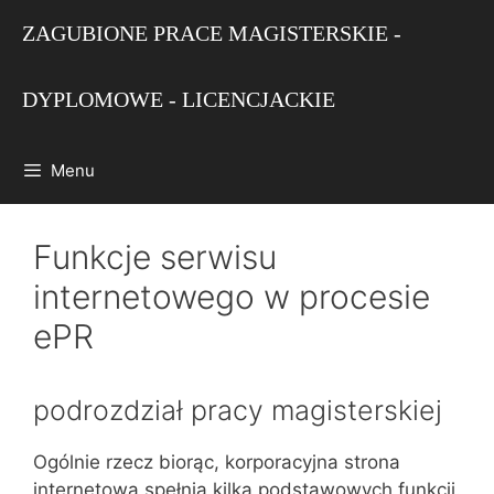
Przejdź
ZAGUBIONE PRACE MAGISTERSKIE -
do
treści
DYPLOMOWE - LICENCJACKIE
Menu
Funkcje serwisu
internetowego w procesie
ePR
podrozdział pracy magisterskiej
Ogólnie rzecz biorąc, korporacyjna strona
internetowa spełnia kilka podstawowych funkcji.