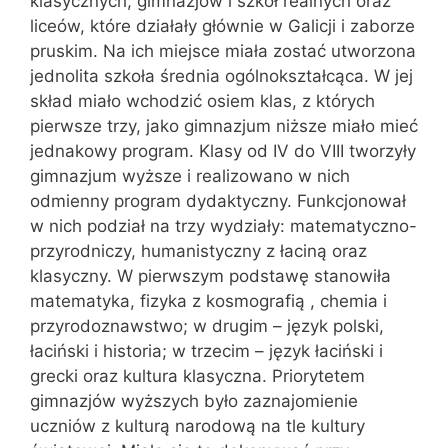
klasycznych, gimnazjów i szkół realnych oraz
liceów, które działały głównie w Galicji i zaborze
pruskim. Na ich miejsce miała zostać utworzona
jednolita szkoła średnia ogólnokształcąca. W jej
skład miało wchodzić osiem klas, z których
pierwsze trzy, jako gimnazjum niższe miało mieć
jednakowy program. Klasy od IV do VIII tworzyły
gimnazjum wyższe i realizowano w nich
odmienny program dydaktyczny. Funkcjonował
w nich podział na trzy wydziały: matematyczno-
przyrodniczy, humanistyczny z łaciną oraz
klasyczny. W pierwszym podstawę stanowiła
matematyka, fizyka z kosmografią , chemia i
przyrodoznawstwo; w drugim – język polski,
łaciński i historia; w trzecim – język łaciński i
grecki oraz kultura klasyczna. Priorytetem
gimnazjów wyższych było zaznajomienie
uczniów z kulturą narodową na tle kultury