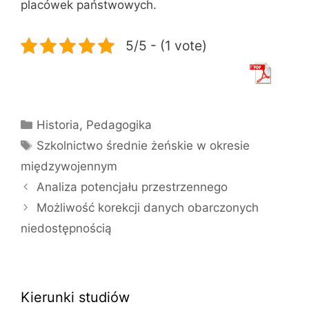
placówek państwowych.
5/5 - (1 vote)
Kategorie
Historia
,
Pedagogika
Tagi
Szkolnictwo średnie żeńskie w okresie
międzywojennym
Analiza potencjału przestrzennego
Możliwość korekcji danych obarczonych
niedostępnością
Kierunki studiów