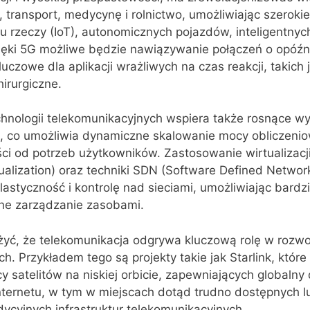
, transport, medycynę i rolnictwo, umożliwiając szerokie
u rzeczy (IoT), autonomicznych pojazdów, inteligentnyc
ięki 5G możliwe będzie nawiązywanie połączeń o opóźn
kluczowe dla aplikacji wrażliwych na czas reakcji, takich
irurgiczne.
hnologii telekomunikacyjnych wspiera także rosnące wy
, co umożliwia dynamiczne skalowanie mocy obliczenio
 od potrzeb użytkowników. Zastosowanie wirtualizacji
ualization) oraz techniki SDN (Software Defined Networ
astyczność i kontrolę nad sieciami, umożliwiając bardzi
ne zarządzanie zasobami.
yć, że telekomunikacja odgrywa kluczową rolę w rozw
ych. Przykładem tego są projekty takie jak Starlink, które
cy satelitów na niskiej orbicie, zapewniających globalny
ernetu, w tym w miejscach dotąd trudno dostępnych l
ycyjnych infrastruktur telekomunikacyjnych.