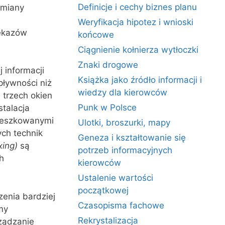
Definicje i cechy biznes planu
zmiany
Weryfikacja hipotez i wnioski
zekazów
końcowe
Ciągnienie kołnierza wytłoczki
Znaki drogowe
 informacji
Książka jako źródło informacji i
pływności niż
wiedzy dla kierowców
 trzech okien
Punk w Polsce
stalacja
ieszkowanymi
Ulotki, broszurki, mapy
ch technik
Geneza i kształtowanie się
xing
)
są
potrzeb informacyjnych
h
kierowców
Ustalenie wartości
początkowej
zenia bardziej
Czasopisma fachowe
my
Rekrystalizacja
ządzanie