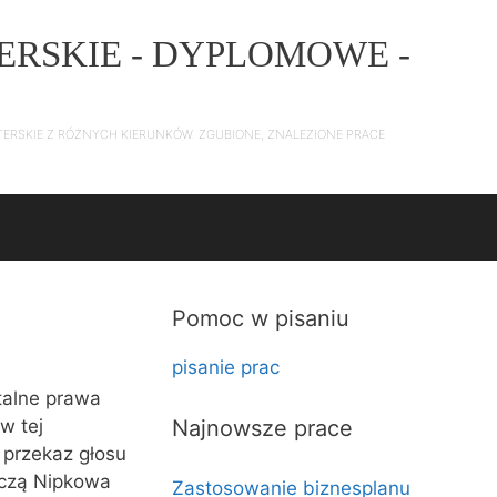
ERSKIE - DYPLOMOWE -
TERSKIE Z RÓŻNYCH KIERUNKÓW. ZGUBIONE, ZNALEZIONE PRACE
Pomoc w pisaniu
pisanie prac
talne prawa
w tej
Najnowsze prace
 przekaz głosu
arczą Nipkowa
Zastosowanie biznesplanu