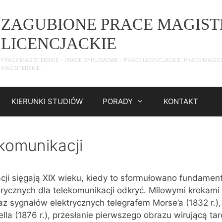
ZAGUBIONE PRACE MAGIST
LICENCJACKIE
PRACE MAGISTERSKIE – PRACE DYPLOMOWE – PRACE LICENCJACKIE. PRACE MAGIS
MAGISTERSKIE.
KIERUNKI STUDIÓW
PORADY
KONTAKT
komunikacji
cji sięgają XIX wieku, kiedy to sformułowano funda‌men
torycznych dla telekomunikacji odkryć. Milowymi krokami 
az sygnałów elek‌trycznych telegrafem Morse’a (1832 r.),
lla (1876 r.), przesłanie pierwszego obrazu wirującą t