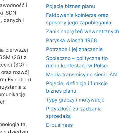
zawodność i
Pojęcie biznes planu
ki ISDN
Fałdowanie kołnierza oraz
, danych i
sposoby jego zapobiegania
Zanik naprężeń wewnętrznych
Paryska wiosna 1968
Potrzeba i jej znaczenie
a pierwszej
 GSM (2G) z
Społeczno – polityczne tło
ciej (3G) i
ruchu kontestacji w Polsce
 oraz rozwój
Media transmisyjne sieci LAN
rm Evolution)
Pojęcie, definicje i funkcje
zystania z
biznes planu
komunikację
Typy graczy i motywacje
ych
Przyszłość zarządzania
sprzedażą
hnologia ta,
E-business
ele dziedzin