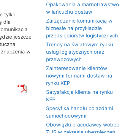
Opakowania a marnotrawstwo
w łańcuchu dostaw
e tylko
Zarządzanie komunikacją w
ę dla
biznesie na przykładzie
ekomunikacja
przedsiębiorstw logistycznych
ędzie jeszcze
ztuczna
Trendy na światowym rynku
j znaczenia w
usług logistycznych oraz
przewozowych
Zainteresowanie klientów
nowymi formami dostaw na
rynku KEP
Satysfakcja klienta na rynku
KEP
Specyfika handlu pojazdami
samochodowymi
Obowiązki pracodawcy wobec
ZUS w zakresie ubezpieczeń