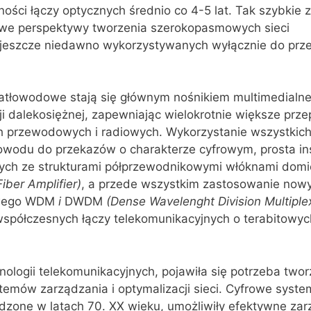
ości łączy optycznych średnio co 4-5 lat. Tak szybkie 
owe perspektywy tworzenia szerokopasmowych sieci
 je‌szcze niedawno wykorzystywanych wyłącznie do pr
iatłowodowe stają się głównym nośnikiem multi‌medialnej
ji dalekosiężnej, zapewniając wielokrotnie większe prze
 przewodo‌wych i radiowych. Wykorzystanie wszystkich
owodu do przekazów o cha‌rakterze cyfrowym, prosta in
ych ze strukturami półprzewodnikowymi włóknami dom
Fiber
Amplifier
)
, a przede wszystkim zastosowanie nowy
lowego WDM
i
DWDM
(
Dense
Wavelenght
Di
vision
Multiple
spółczesnych łączy telekomunikacyjnych o terabitowyc
ologii telekomunikacyjnych, pojawiła się potrzeba twor
mów zarządzania i optymalizacji sieci. Cyfrowe syste
zone w latach 70. XX wieku, umożliwiły efektywne zar