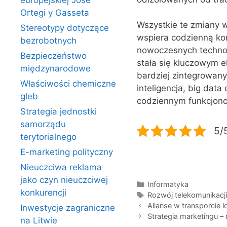
europejskiej Jose
Ortegi y Gasseta
Wszystkie te zmiany w
Stereotypy dotyczące
wspiera codzienną ko
bezrobotnych
nowoczesnych technolo
Bezpieczeństwo
stała się kluczowym e
międzynarodowe
bardziej zintegrowany
Właściwości chemiczne
inteligencja, big data
gleb
codziennym funkcjono
Strategia jednostki
samorządu
5/5
terytorialnego
E-marketing polityczny
Nieuczciwa reklama
jako czyn nieuczciwej
Kategorie
Informatyka
konkurencji
Tagi
Rozwój telekomunikacj
Alianse w transporcie 
Inwestycje zagraniczne
Strategia marketingu –
na Litwie