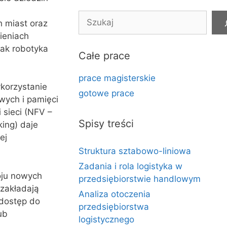
Szukaj
h miast oraz
ieniach
 jak robotyka
Całe prace
prace magisterskie
korzystanie
gotowe prace
wych i pamięci
 sieci (NFV –
Spisy treści
king) daje
ej
Struktura sztabowo-liniowa
Zadania i rola logistyka w
oju nowych
przedsiębiorstwie handlowym
 zakładają
Analiza otoczenia
 dostęp do
przedsiębiorstwa
ub
logistycznego