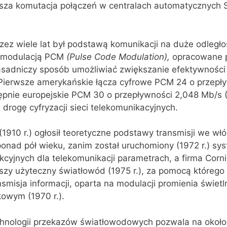
stsza komutacja połączeń w centralach automatycz‌nych
ez wiele lat był podstawą komunikacji na duże od‌legło
z modulacją PCM
(
Pulse
Code
Modulation
)
,
opracowane 
zasadniczy sposób umożliwiać zwiększanie efektywności
ierwsze amerykańskie łącza cyfrowe PCM 24 o przepły
tępnie europejskie PCM 30 o przepływności 2,048 Mb/s (
 drogę cyfryzacji sieci telekomunikacyjnych.
(1910 r.) ogłosił teoretyczne podstawy transmisji we wł
ponad pół wieku, zanim został uruchomiony (1972 r.) sy
cyjnych dla telekomunikacji parametrach, a firma Corn
y użyteczny światłowód (1975 r.), za pomocą którego 
smisja informacji, oparta na mo‌dulacji promienia świet
owym (1970 r.).
chnologii przekazów światło‌wodowych pozwala na około