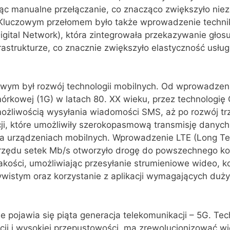
jąc manualne przełączanie, co znacząco zwiększyło nie
 Kluczowym przełomem było także wprowadzenie techni
Digital Network), która zintegrowała przekazywanie głosu
rastrukturze, co znacznie zwiększyło elastyczność usług
owym był rozwój technologii mobilnych. Od wprowadzeni
omórkowej (1G) w latach 80. XX wieku, przez technologię
możliwością wysyłania wiadomości SMS, aż po rozwój trze
ji, które umożliwiły szerokopasmową transmisję danych
na urządzeniach mobilnych. Wprowadzenie LTE (Long Te
rzędu setek Mb/s otworzyło drogę do powszechnego kor
jakości, umożliwiając przesyłanie strumieniowe wideo, 
wistym oraz korzystanie z aplikacji wymagających duż
e pojawia się piąta generacja telekomunikacji – 5G. Tec
ncji i wysokiej przepustowości, ma zrewolucjonizować wi