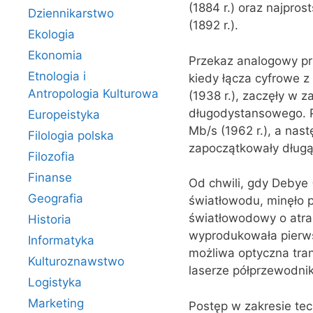
(1884 r.) oraz najpro
Dziennikarstwo
(1892 r.).
Ekologia
Ekonomia
Przekaz analogowy prz
Etnologia i
kiedy łącza cyfrowe 
Antropologia Kulturowa
(1938 r.), zaczęły w 
długodystansowego. P
Europeistyka
Mb/s (1962 r.), a nas
Filologia polska
za‌początkowały długą
Filozofia
Finanse
Od chwili, gdy Debye 
Geografia
światło‌wodu, minęło 
światłowodowy o atrak
Historia
wyprodukowała pierwsz
Informatyka
możliwa optyczna tran
Kulturoznawstwo
laserze półprzewodnik
Logistyka
Marketing
Postęp w zakresie te