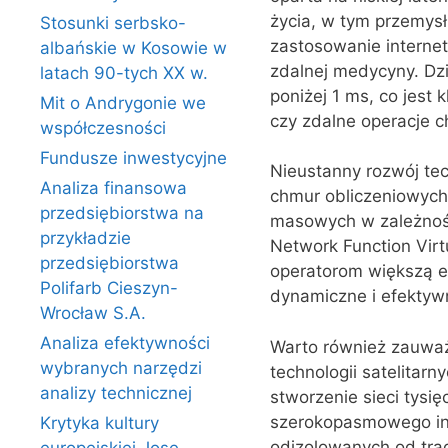
życia, w tym przemysł
Stosunki serbsko-
zastosowanie internet
albańskie w Kosowie w
zdalnej medycyny. Dz
latach 90-tych XX w.
poniżej 1 ms, co jest 
Mit o Andrygonie we
czy zdalne operacje ch
współczesności
Fundusze inwestycyjne
Nieustanny rozwój tec
Analiza finansowa
chmur obliczeniowych
przedsiębiorstwa na
masowych w zależności
przykładzie
Network Function Virt
przedsiębiorstwa
operatorom większą el
Polifarb Cieszyn-
dynamiczne i efektyw
Wrocław S.A.
Analiza efektywności
Warto również zauważ
wybranych narzędzi
technologii satelitarn
analizy technicznej
stworzenie sieci tysię
szerokopasmowego int
Krytyka kultury
odizolowanych od trad