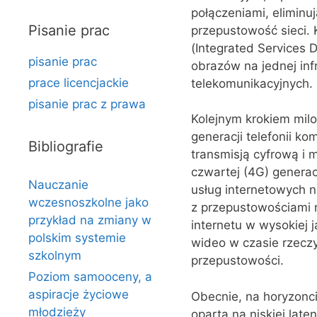
połączeniami, eliminu
Pisanie prac
przepustowość sieci.
(Integrated Services 
pisanie prac
obrazów na jednej inf
prace licencjackie
telekomunikacyjnych.
pisanie prac z prawa
Kolejnym krokiem mil
generacji telefonii k
Bibliografie
transmisją cyfrową i 
czwartej (4G) generac
Nauczanie
usług internetowych 
wczesnoszkolne jako
z przepustowościami 
przykład na zmiany w
internetu w wysokiej 
polskim systemie
wideo w czasie rzeczy
szkolnym
przepustowości.
Poziom samooceny, a
aspiracje życiowe
Obecnie, na horyzonci
młodzieży
oparta na niskiej late