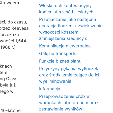
 Strowgera
Włoski ruch kontestacyjny
końca lat sześćdziesiątych
Przetłaczanie jako następna
ści, do czasu,
operacja tłoczenia-zwiększenie
przez Reevesa
wysokości kosztem
 przekazu
zmniejszenia średnicy d
wności 1,544
Komunikacja niewerbalna
1968 r.)
Gałęzie transportu
Funkcje biznes planu
óknach
Przyczyny pękania wytłoczek
stem
oraz środki zmierzające do ich
ing Glass
wyeliminowania
była już
Informacja
lnego w
Przeprowadzenie prób w
warunkach laboratorium oraz
zestawienie wyników
 10-krotne