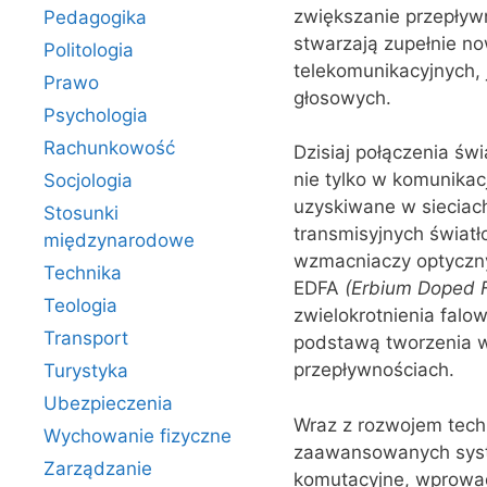
zwiększanie przepływn
Pedagogika
stwarzają zupełnie n
Politologia
telekomunikacyjnych,
Prawo
głosowych.
Psychologia
Rachunkowość
Dzisiaj połączenia św
nie tylko w komunikac
Socjologia
uzyskiwane w sieciach
Stosunki
transmisyjnych światł
międzynarodowe
wzmacniaczy optyczn
Technika
EDFA
(
Erbium
Doped
Teologia
zwielokrotnienia fa
Transport
podstawą tworzenia w
przepływnościach.
Turystyka
Ubezpieczenia
Wraz z rozwojem techn
Wychowanie fizyczne
zaawansowanych syste
Zarządzanie
komutacyjne, wprowad