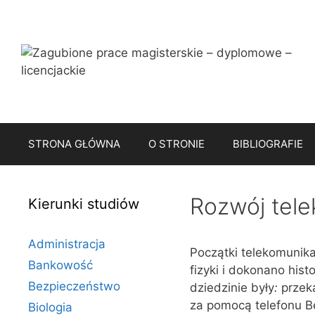
Przejdź
do
treści
STRONA GŁÓWNA
O STRONIE
BIBLIOGRAFIE
Rozwój tele
Kierunki studiów
Administracja
Początki telekomunika
Bankowość
fizyki i dokonano his
Bezpieczeństwo
dziedzinie były
:
przek
za pomocą telefonu Be
Biologia