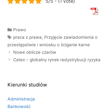
5/5 - (1 vote)
Kategorie
Prawo
Tagi
praca z prawa
,
Przyjęcie zawiadomienia o
przestępstwie i wniosku o ściganie karne
Nowe oblicze czarów
Catex – globalny rynek redystrybucji ryzyka
Kierunki studiów
Administracja
Bankowość