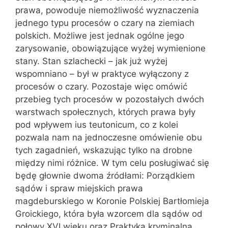
prawa, powoduje niemożliwość wyznaczenia
jednego typu procesów o czary na ziemiach
polskich. Możliwe jest jednak ogólne jego
zarysowanie, obowiązujące wyżej wymienione
stany. Stan szlachecki – jak już wyżej
wspomniano – był w praktyce wyłączony z
procesów o czary. Pozostaje więc omówić
przebieg tych procesów w pozostałych dwóch
warstwach społecznych, których prawa były
pod wpływem ius teutonicum, co z kolei
pozwala nam na jednoczesne omówienie obu
tych zagadnień, wskazując tylko na drobne
między nimi różnice. W tym celu posługiwać się
będę głownie dwoma źródłami: Porządkiem
sądów i spraw miejskich prawa
magdeburskiego w Koronie Polskiej Bartłomieja
Groickiego, która była wzorcem dla sądów od
połowy XVI wieku oraz Praktyką kryminalną