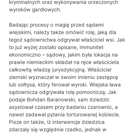
kryminalnych oraz wykonywania orzeczonych
wyroków gardłowych.
Badając procesy o magię przed sądami
wiejskimi, należy także omówić rolę, jaką dla
tegoż sądownictwa odgrywał właściciel wsi. Jak
to już wyżej zostało opisane, immunitet
ekonomiczno – sądowy, jakim była lokacja na
prawie niemieckim składał na ręce właściciela
całkowitą władzę jurysdykcyjną. Właściciel
ziemski wyznaczał w swoim imieniu zastępcę
lub sołtysa, który ferował wyroki. Wiejska ława
sądownicza odgrywała rolę pomocniczą. Jak
podaje Bohdan Baranowski, sam dziedzic
asystował czasem przy badaniu czarownic, a
nawet zadawał pytania torturowanej kobiecie.
Pisze on także, iż interwencje dziedzica
zdarzały się względnie rzadko, jednak w