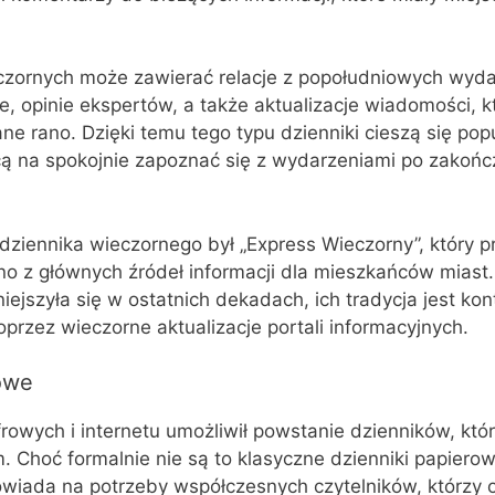
czornych może zawierać relacje z popołudniowych wyda
, opinie ekspertów, a także aktualizacje wiadomości, k
ne rano. Dzięki temu tego typu dzienniki cieszą się pop
cą na spokojnie zapoznać się z wydarzeniami po zakońc
ziennika wieczornego był „Express Wieczorny”, który pr
no z głównych źródeł informacji dla mieszkańców miast.
iejszyła się w ostatnich dekadach, ich tradycja jest k
oprzez wieczorne aktualizacje portali informacyjnych.
owe
frowych i internetu umożliwił powstanie dzienników, któ
 Choć formalnie nie są to klasyczne dzienniki papierow
owiada na potrzeby współczesnych czytelników, którzy 