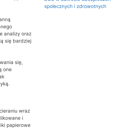
społecznych i zdrowotnych
tanną
snego
e analizy oraz
ą się bardziej
wania się,
ą one
ak
tyką.
cieraniu wraz
likowane i
iki papierowe