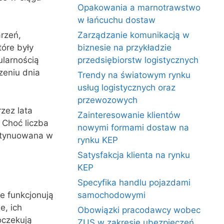
Opakowania a marnotrawstwo
w łańcuchu dostaw
rzeń,
Zarządzanie komunikacją w
tóre były
biznesie na przykładzie
ularnością
przedsiębiorstw logistycznych
zeniu dnia
Trendy na światowym rynku
usług logistycznych oraz
przewozowych
zez lata
Zainteresowanie klientów
 Choć liczba
nowymi formami dostaw na
ontynuowana w
rynku KEP
Satysfakcja klienta na rynku
KEP
Specyfika handlu pojazdami
re funkcjonują
samochodowymi
e, ich
Obowiązki pracodawcy wobec
oczekują
ZUS w zakresie ubezpieczeń