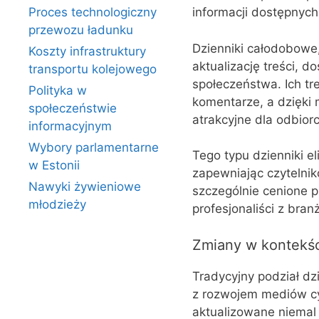
Proces technologiczny
informacji dostępnych
przewozu ładunku
Dzienniki całodobowe, 
Koszty infrastruktury
aktualizację treści, 
transportu kolejowego
społeczeństwa. Ich tr
Polityka w
komentarze, a dzięki 
społeczeństwie
atrakcyjne dla odbior
informacyjnym
Wybory parlamentarne
Tego typu dzienniki e
w Estonii
zapewniając czytelnik
Nawyki żywieniowe
szczególnie cenione p
młodzieży
profesjonaliści z bra
Zmiany w kontekści
Tradycyjny podział d
z rozwojem mediów cy
aktualizowane niemal 