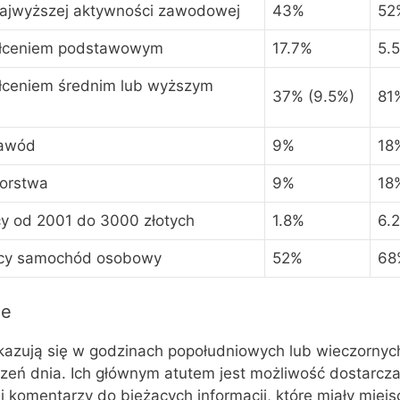
najwyższej aktywności zawodowej
43%
52
tałceniem podstawowym
17.7%
5.
ałceniem średnim lub wyższym
37% (9.5%)
81
zawód
9%
18
iorstwa
9%
18
cy od 2001 do 3000 złotych
1.8%
6.
jący samochód osobowy
52%
68
ne
kazują się w godzinach popołudniowych lub wieczornych
ń dnia. Ich głównym atutem jest możliwość dostarczan
i komentarzy do bieżących informacji, które miały miejs