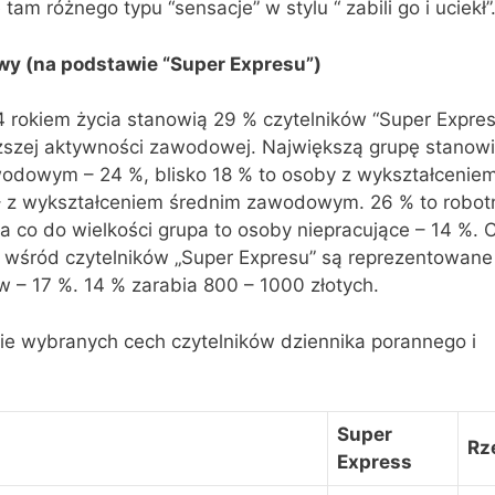
 tam różnego typu “sensacje” w stylu “ zabili go i uciekł”
wy (na podstawie “Super Expresu”)
rokiem życia stanowią 29 % czytelników “Super Expres
szej aktywności zawodowej. Największą grupę stanow
odowym – 24 %, blisko 18 % to osoby z wykształcenie
 z wykształceniem średnim zawodowym. 26 % to robot
a co do wielkości grupa to osoby niepracujące – 14 %.
niej wśród czytelników „Super Expresu” są reprezentowan
– 17 %. 14 % zarabia 800 – 1000 złotych.
e wybranych cech czytelników dziennika porannego i
Super
Rz
Express