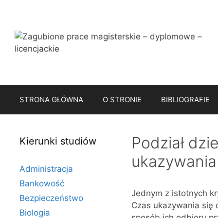
Przejdź
do
treści
STRONA GŁÓWNA
O STRONIE
BIBLIOGRAFIE
Podział dzi
Kierunki studiów
ukazywania 
Administracja
Bankowość
Jednym z istotnych kr
Bezpieczeństwo
Czas ukazywania się d
Biologia
sposób ich odbioru pr