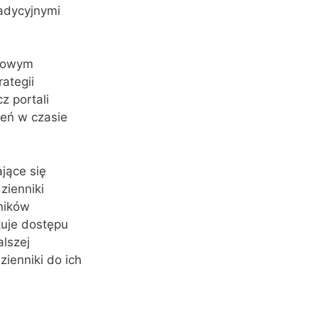
radycyjnymi
czowym
ategii
z portali
zeń w czasie
jące się
zienniki
ników
uje dostępu
lszej
zienniki do ich