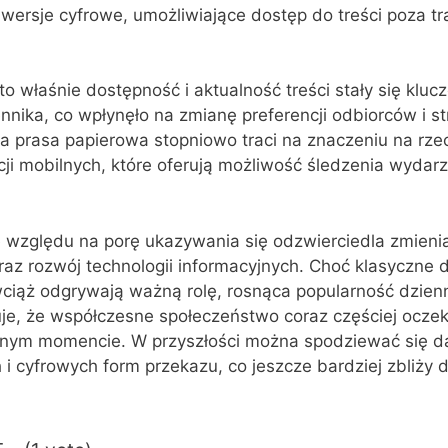
ą wersje cyfrowe, umożliwiające dostęp do treści poza t
to właśnie dostępność i aktualność treści stały się klu
nnika, co wpłynęło na zmianę preferencji odbiorców i str
prasa papierowa stopniowo traci na znaczeniu na rzec
acji mobilnych, które oferują możliwość śledzenia wydar
 względu na porę ukazywania się odzwierciedla zmienia
az rozwój technologii informacyjnych. Choć klasyczne d
wciąż odgrywają ważną rolę, rosnąca popularność dzien
e, że współczesne społeczeństwo coraz częściej oczek
lnym momencie. W przyszłości można spodziewać się da
h i cyfrowych form przekazu, co jeszcze bardziej zbliży d