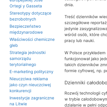
europejskiej Jose
dnia.
Ortegi y Gasseta
Stereotypy dotyczące
Treść dzienników wie
bezrobotnych
szczegółowe reportaże
Bezpieczeństwo
jedynie zasygnalizowa
międzynarodowe
wśród osób, które ch
Właściwości chemiczne
pracy lub nauki.
gleb
Strategia jednostki
W Polsce przykładem d
samorządu
funkcjonował jako jed
terytorialnego
takich dzienników zmn
formie cyfrowej, np. p
E-marketing polityczny
Nieuczciwa reklama
Dzienniki całodob
jako czyn nieuczciwej
konkurencji
Rozwój technologii cy
Inwestycje zagraniczne
w trybie całodobowym.
na Litwie
działanie w pełni odp