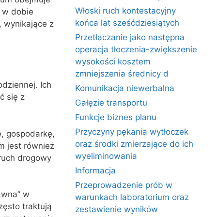
Włoski ruch kontestacyjny
i w dobie
końca lat sześćdziesiątych
, wynikające z
Przetłaczanie jako następna
operacja tłoczenia-zwiększenie
wysokości kosztem
zmniejszenia średnicy d
dziennej. Ich
Komunikacja niewerbalna
ć się z
Gałęzie transportu
Funkcje biznes planu
Przyczyny pękania wytłoczek
ę, gospodarkę,
oraz środki zmierzające do ich
m jest również
wyeliminowania
 ruch drogowy
Informacja
Przeprowadzenie prób w
rawna” w
warunkach laboratorium oraz
zęsto traktują
zestawienie wyników