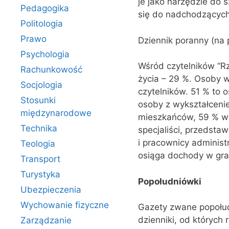
je jako narzędzie do 
Pedagogika
się do nadchodzącyc
Politologia
Prawo
Dziennik poranny (na 
Psychologia
Wśród czytelników “Rz
Rachunkowość
życia – 29 %. Osoby 
Socjologia
czytelników. 51 % to 
Stosunki
osoby z wykształcen
międzynarodowe
mieszkańców, 59 % w 
Technika
specjaliści, przedsta
i pracownicy administ
Teologia
osiąga dochody w gran
Transport
Turystyka
Popołudniówki
Ubezpieczenia
Wychowanie fizyczne
Gazety zwane popołudn
dzienniki, od których
Zarządzanie