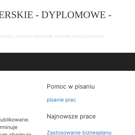
ERSKIE - DYPLOMOWE -
TERSKIE Z RÓŻNYCH KIERUNKÓW. ZGUBIONE, ZNALEZIONE PRACE
Pomoc w pisaniu
pisanie prac
Najnowsze prace
publikowane.
rminuje
Zastosowanie biznesplanu
rium obejmuje