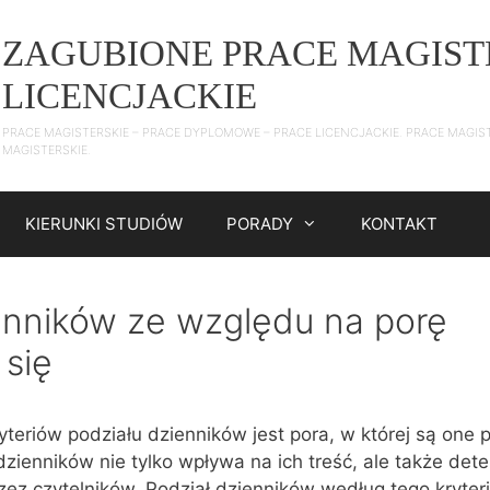
ZAGUBIONE PRACE MAGIST
LICENCJACKIE
PRACE MAGISTERSKIE – PRACE DYPLOMOWE – PRACE LICENCJACKIE. PRACE MAGIS
MAGISTERSKIE.
KIERUNKI STUDIÓW
PORADY
KONTAKT
enników ze względu na porę
się
yteriów podziału dzienników jest pora, w której są one 
zienników nie tylko wpływa na ich treść, ale także dete
zez czytelników. Podział dzienników według tego kryte