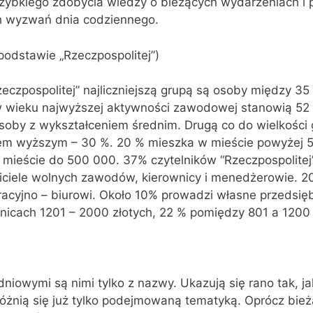
szybkiego zdobycia wiedzy o bieżących wydarzeniach i
h wyzwań dnia codziennego.
podstawie „Rzeczpospolitej”)
eczpospolitej” najliczniejszą grupą są osoby między 35
w wieku najwyższej aktywności zawodowej stanowią 52
osoby z wykształceniem średnim. Drugą co do wielkości 
iem wyższym – 30 %. 20 % mieszka w mieście powyżej 
mieście do 500 000. 37% czytelników “Rzeczpospolitej”
wiciele wolnych zawodów, kierownicy i menedżerowie. 2
racyjno – biurowi. Około 10% prowadzi własne przedsię
icach 1201 – 2000 złotych, 22 % pomiędzy 801 a 1200 
iowymi są nimi tylko z nazwy. Ukazują się rano tak, ja
 różnią się już tylko podejmowaną tematyką. Oprócz bie