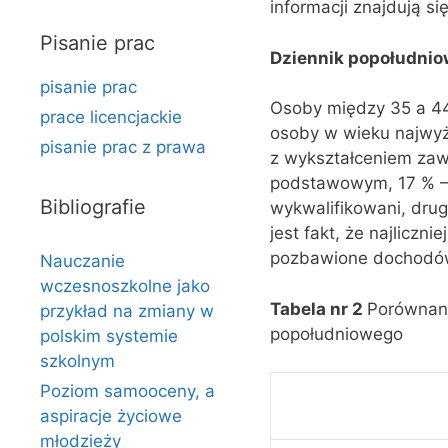
informacji znajdują się
Pisanie prac
Dziennik popołudnio
pisanie prac
Osoby między 35 a 44 
prace licencjackie
osoby w wieku najwyż
pisanie prac z prawa
z wykształceniem zaw
podstawowym, 17 % –
Bibliografie
wykwalifikowani, drug
jest fakt, że najlicz
pozbawione dochodów 
Nauczanie
wczesnoszkolne jako
Tabela nr 2
Porównani
przykład na zmiany w
popołudniowego
polskim systemie
szkolnym
Poziom samooceny, a
aspiracje życiowe
młodzieży