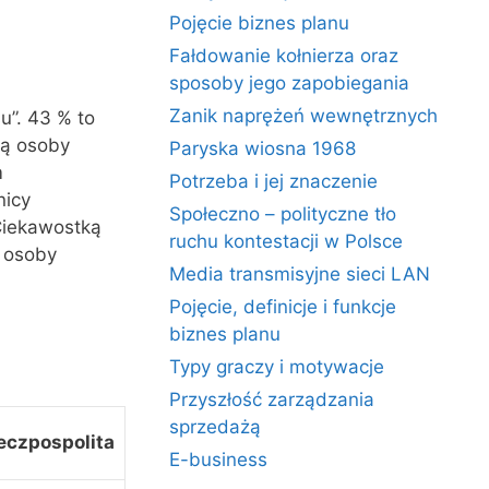
.
Pojęcie biznes planu
Fałdowanie kołnierza oraz
sposoby jego zapobiegania
Zanik naprężeń wewnętrznych
u”. 43 % to
ią osoby
Paryska wiosna 1968
m
Potrzeba i jej znaczenie
nicy
Społeczno – polityczne tło
 Ciekawostką
ruchu kontestacji w Polsce
e osoby
Media transmisyjne sieci LAN
Pojęcie, definicje i funkcje
biznes planu
Typy graczy i motywacje
Przyszłość zarządzania
sprzedażą
eczpospolita
E-business