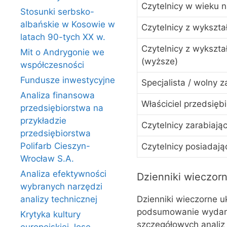
Czytelnicy w wieku 
Stosunki serbsko-
albańskie w Kosowie w
Czytelnicy z wyksz
latach 90-tych XX w.
Czytelnicy z wykszt
Mit o Andrygonie we
(wyższe)
współczesności
Fundusze inwestycyjne
Specjalista / wolny 
Analiza finansowa
Właściciel przedsięb
przedsiębiorstwa na
przykładzie
Czytelnicy zarabiają
przedsiębiorstwa
Polifarb Cieszyn-
Czytelnicy posiada
Wrocław S.A.
Analiza efektywności
Dzienniki wieczor
wybranych narzędzi
Dzienniki wieczorne u
analizy technicznej
podsumowanie wydarze
Krytyka kultury
szczegółowych analiz 