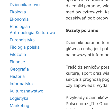
Dziennikarstwo
dzienniki poranne, wi
Ekologia
mediów cyfrowych. Każ
oczekiwań odbiorców i
Ekonomia
Etnologia i
Gazety poranne
Antropologia Kulturowa
Europeistyka
Dzienniki poranne to 
Filologia polska
główną cechą jest pub
Filozofia
najnowszymi informacj
Finanse
Treść dzienników pora
Geografia
kulturę, sport oraz 
Historia
sekcja z prognozą pog
Informatyka
czy zapowiedzi wydar
Kulturoznawstwo
Przykłady dzienników 
Logistyka
Polsce oraz „The Guard
Marketing