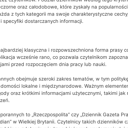
eczorne oraz całodobowe, które zyskały na popularnośc
da z tych kategorii ma swoje charakterystyczne cechy
 specyfiki dostarczanych informacji.
najbardziej klasyczna i rozpowszechniona forma prasy co
likacja wcześnie rano, co pozwala czytelnikom zapozna
ami przed rozpoczęciem dnia pracy lub nauki.
nnych obejmuje szeroki zakres tematów, w tym polityk
wiadomości lokalne i międzynarodowe. Ważnym elemente
ody oraz krótkimi informacjami użytecznymi, takimi jak
zeń.
porannych to „Rzeczpospolita” czy „Dziennik Gazeta P
ian” w Wielkiej Brytanii. Czytelnicy takich dzienników c