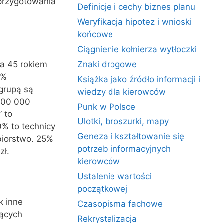
 przygotowania
Definicje i cechy biznes planu
Weryfikacja hipotez i wnioski
końcowe
Ciągnienie kołnierza wytłoczki
 a 45 rokiem
Znaki drogowe
 %
Książka jako źródło informacji i
grupą są
wiedzy dla kierowców
500 000
Punk w Polsce
 to
Ulotki, broszurki, mapy
0% to technicy
Geneza i kształtowanie się
biorstwo. 25%
potrzeb informacyjnych
zł.
kierowców
Ustalenie wartości
początkowej
k inne
Czasopisma fachowe
żących
Rekrystalizacja