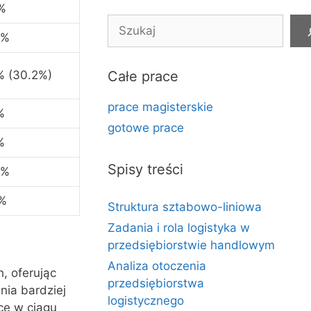
%
Szukaj
5%
% (30.2%)
Całe prace
prace magisterskie
%
gotowe prace
%
Spisy treści
2%
%
Struktura sztabowo-liniowa
Zadania i rola logistyka w
przedsiębiorstwie handlowym
Analiza otoczenia
, oferując
przedsiębiorstwa
ia bardziej
logistycznego
ce w ciągu