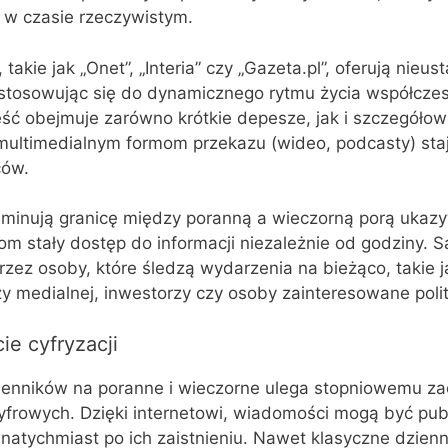
 w czasie rzeczywistym.
takie jak „Onet”, „Interia” czy „Gazeta.pl”, oferują nieus
dostosowując się do dynamicznego rytmu życia współcze
eść obejmuje zarówno krótkie depesze, jak i szczegółow
multimedialnym formom przekazu (wideo, podcasty) staj
ców.
liminują granicę między poranną a wieczorną porą ukazy
om stały dostęp do informacji niezależnie od godziny. S
rzez osoby, które śledzą wydarzenia na bieżąco, takie j
nży medialnej, inwestorzy czy osoby zainteresowane poli
e cyfryzacji
zienników na poranne i wieczorne ulega stopniowemu za
frowych. Dzięki internetowi, wiadomości mogą być pub
natychmiast po ich zaistnieniu. Nawet klasyczne dzienn