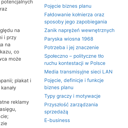
 potencjalnych
Pojęcie biznes planu
raz
Fałdowanie kołnierza oraz
sposoby jego zapobiegania
zględu na
Zanik naprężeń wewnętrznych
 i przy
Paryska wiosna 1968
ga na
Potrzeba i jej znaczenie
kazu, co
Społeczno – polityczne tło
awca może
ruchu kontestacji w Polsce
Media transmisyjne sieci LAN
Pojęcie, definicje i funkcje
anii; plakat i
biznes planu
 kanały
Typy graczy i motywacje
łatne reklamy
Przyszłość zarządzania
asięgu,
sprzedażą
cie;
E-business
zie