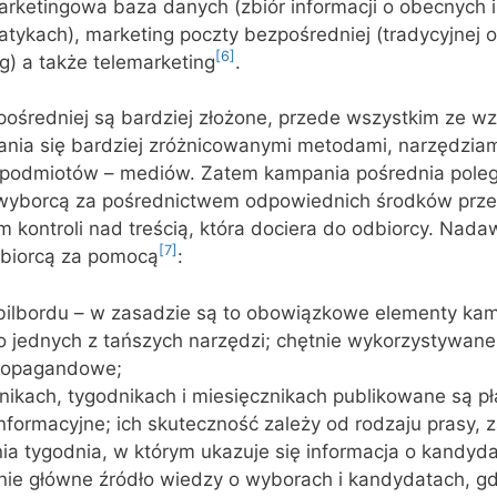
rketingowa baza danych (zbiór informacji o obecnych i
ykach), marketing poczty bezpośredniej (tradycyjnej o
[6]
ng) a także telemarketing
.
ośredniej są bardziej złożone, przede wszystkim ze w
nia się bardziej zróżnicowanymi metodami, narzędziami
 podmiotów – mediów. Zatem kampania pośrednia pole
wyborcą za pośrednictwem odpowiednich środków prze
m kontroli nad treścią, która dociera do odbiorcy. Nad
[7]
biorcą za pomocą
:
, bilbordu – w zasadzie są to obowiązkowe elementy kamp
o jednych z tańszych narzędzi; chętnie wykorzystywane
propagandowe;
nikach, tygodnikach i miesięcznikach publikowane są p
informacyjne; ich skuteczność zależy od rodzaju prasy, z
ia tygodnia, w którym ukazuje się informacja o kandyda
cnie główne źródło wiedzy o wyborach i kandydatach, gd