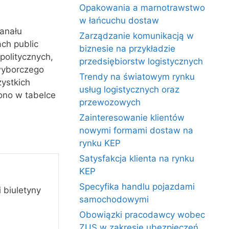
Opakowania a marnotrawstwo
w łańcuchu dostaw
kanału
Zarządzanie komunikacją w
ch public
biznesie na przykładzie
politycznych,
przedsiębiorstw logistycznych
wyborczego
Trendy na światowym rynku
ystkich
usług logistycznych oraz
ono w tabelce
przewozowych
Zainteresowanie klientów
nowymi formami dostaw na
rynku KEP
Satysfakcja klienta na rynku
KEP
Specyfika handlu pojazdami
 biuletyny
samochodowymi
Obowiązki pracodawcy wobec
ZUS w zakresie ubezpieczeń