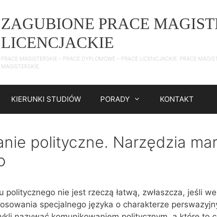
ZAGUBIONE PRACE MAGIST
LICENCJACKIE
PRACE MAGISTERSKIE – PRACE DYPLOMOWE – PRACE LICENCJACKIE. PRACE MAGIS
MAGISTERSKIE.
KIERUNKI STUDIÓW
PORADY
KONTAKT
ie polityczne. Narzędzia mar
o
 politycznego nie jest rzeczą łatwą, zwłaszcza, jeśli w
osowania specjalnego języka o charakterze perswazyjn
wykli nazywać komunikowaniem politycznym, a które to 