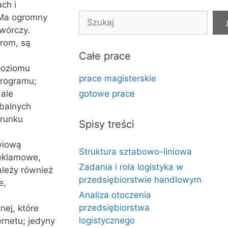
ch i
Szukaj
 Ma ogromny
twórczy.
rom, są
Całe prace
poziomu
prace magisterskie
programu;
 ale
gotowe prace
balnych
erunku
Spisy treści
wiową
Struktura sztabowo-liniowa
reklamowe,
Zadania i rola logistyka w
ależy również
przedsiębiorstwie handlowym
e,
Analiza otoczenia
;
przedsiębiorstwa
nej, które
logistycznego
ernetu; jedyny