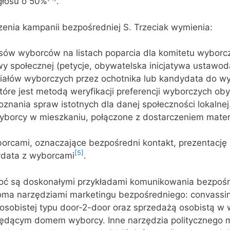
głosu o 50%
.
nia kampanii bezpośredniej S. Trzeciak wymienia:
sów wyborców na listach poparcia dla komitetu wyborc
wy społecznej (petycje, obywatelska inicjatywa ustawo
riałów wyborczych przez ochotnika lub kandydata do w
tóre jest metodą weryfikacji preferencji wyborczych oby
nania spraw istotnych dla danej społeczności lokalnej
yborcy w mieszkaniu, połączone z dostarczeniem mater
orcami, oznaczające bezpośredni kontakt, prezentację 
[5]
data z wyborcami
.
oć są doskonałymi przykładami komunikowania bezpośr
oma narzędziami marketingu bezpośredniego: convassing
sobistej typu door-2-door oraz sprzedażą osobistą 
e będącym domem wyborcy. Inne narzędzia politycznego 