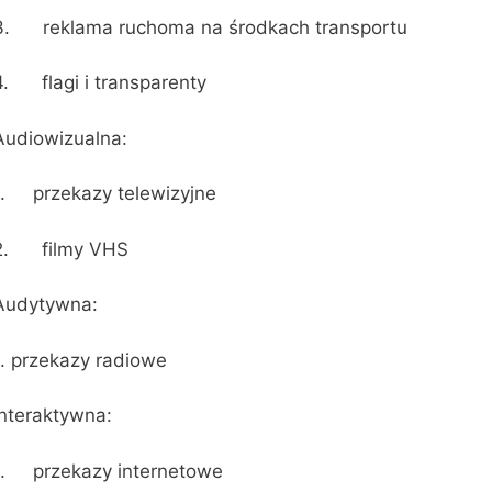
3. reklama ruchoma na środkach transportu
4. flagi i transparenty
Audiowizualna:
1. przekazy telewizyjne
2. filmy VHS
Audytywna:
1. przekazy radiowe
Interaktywna:
1. przekazy internetowe