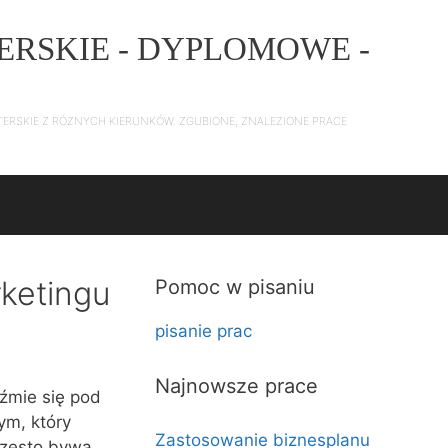
ERSKIE - DYPLOMOWE -
TERSKIE Z RÓŻNYCH KIERUNKÓW. ZGUBIONE, ZNALEZIONE PRACE
ketingu
Pomoc w pisaniu
pisanie prac
Najnowsze prace
eźmie się pod
ym, który
Zastosowanie biznesplanu
często bywa