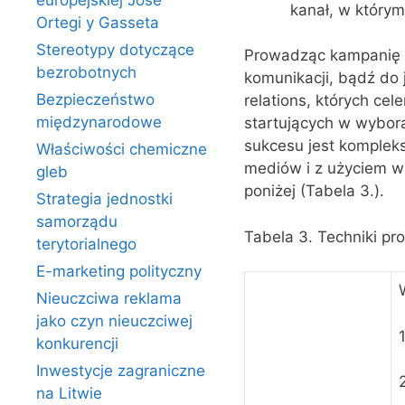
europejskiej Jose
kanał, w który
Ortegi y Gasseta
Stereotypy dotyczące
Prowadząc kampanię po
bezrobotnych
komunikacji, bądź do 
Bezpieczeństwo
relations, których ce
międzynarodowe
startujących w wybor
sukcesu jest komplek
Właściwości chemiczne
mediów i z użyciem ws
gleb
poniżej (Tabela 3.).
Strategia jednostki
samorządu
Tabela 3. Techniki pro
terytorialnego
E-marketing polityczny
Nieuczciwa reklama
jako czyn nieuczciwej
konkurencji
Inwestycje zagraniczne
na Litwie