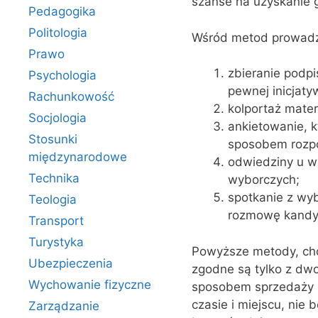
szanse na uzyskanie 
Pedagogika
Politologia
Wśród metod prowadze
Prawo
zbieranie podpi
Psychologia
pewnej inicjaty
Rachunkowość
kolportaż mate
Socjologia
ankietowanie, k
Stosunki
sposobem rozpoz
międzynarodowe
odwiedziny u w
Technika
wyborczych;
spotkanie z wyb
Teologia
rozmowę kandy
Transport
Turystyka
Powyższe metody, ch
Ubezpieczenia
zgodne są tylko z dw
Wychowanie fizyczne
sposobem sprzedaży o
czasie i miejscu, ni
Zarządzanie