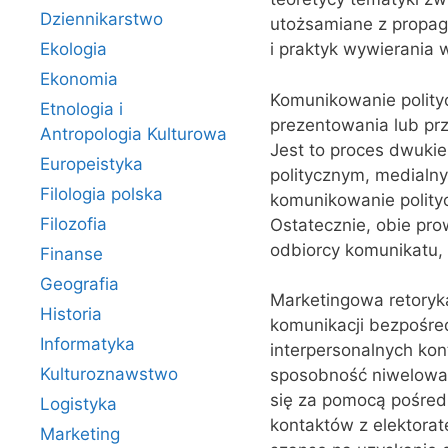
Dziennikarstwo
utożsamiane z propaga
Ekologia
i praktyk wywierania
Ekonomia
Komunikowanie polityc
Etnologia i
prezentowania lub prz
Antropologia Kulturowa
Jest to proces dwuki
Europeistyka
politycznym, medialny
Filologia polska
komunikowanie polityc
Filozofia
Ostatecznie, obie pro
odbiorcy komunikatu, 
Finanse
Geografia
Marketingowa retoryk
Historia
komunikacji bezpośred
Informatyka
interpersonalnych ko
Kulturoznawstwo
sposobność niwelowan
się za pomocą pośre
Logistyka
kontaktów z elektorat
Marketing