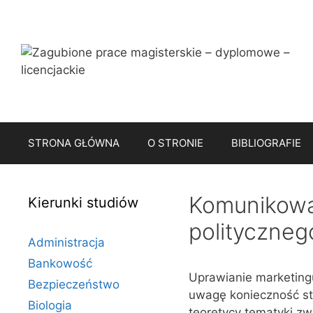
Przejdź
do
treści
STRONA GŁÓWNA
O STRONIE
BIBLIOGRAFIE
Komunikowan
Kierunki studiów
polityczneg
Administracja
Bankowość
Uprawianie marketingu
Bezpieczeństwo
uwagę konieczność st
Biologia
teoretycy tematyki z