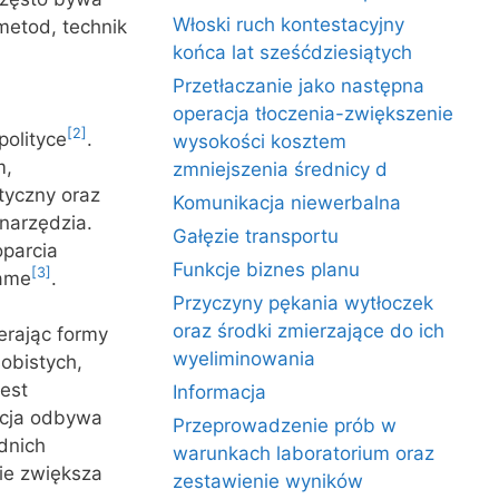
Włoski ruch kontestacyjny
metod, technik
końca lat sześćdziesiątych
Przetłaczanie jako następna
operacja tłoczenia-zwiększenie
[2]
polityce
.
wysokości kosztem
m,
zmniejszenia średnicy d
ityczny oraz
Komunikacja niewerbalna
narzędzia.
Gałęzie transportu
oparcia
Funkcje biznes planu
[3]
same
.
Przyczyny pękania wytłoczek
oraz środki zmierzające do ich
erając formy
wyeliminowania
obistych,
est
Informacja
acja odbywa
Przeprowadzenie prób w
dnich
warunkach laboratorium oraz
nie zwiększa
zestawienie wyników