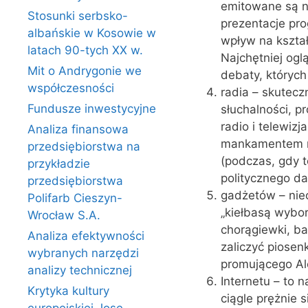
emitowane są n
Stosunki serbsko-
prezentacje pr
albańskie w Kosowie w
wpływ na kształ
latach 90-tych XX w.
Najchętniej og
Mit o Andrygonie we
debaty, których
współczesności
radia – skutecz
Fundusze inwestycyjne
słuchalności, p
radio i telewiz
Analiza finansowa
mankamentem ra
przedsiębiorstwa na
(podczas, gdy 
przykładzie
politycznego d
przedsiębiorstwa
gadżetów – nie
Polifarb Cieszyn-
„kiełbasą wybor
Wrocław S.A.
chorągiewki, ba
Analiza efektywności
zaliczyć piosen
wybranych narzędzi
promującego Al
analizy technicznej
Internetu – to 
Krytyka kultury
ciągle prężnie 