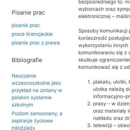
bezpośredniego to: ma
wyborcach oraz sympat
Pisanie prac
elektronicznej – maili
pisanie prac
Sposoby komunikacji p
prace licencjackie
konieczność posługiwa
pisanie prac z prawa
wykorzystaniu innych
komunikowaniu się z 
Bibliografie
skutkuje ograniczenie
komunikować się z od
Nauczanie
plakatu, ulotki
wczesnoszkolne jako
ulotka należą d
przykład na zmiany w
informacyjno-
polskim systemie
prasy – w dzien
szkolnym
oraz materiały 
Poziom samooceny, a
nakładu oraz dn
aspiracje życiowe
telewizji – obe
młodzieży