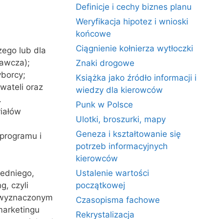
Definicje i cechy biznes planu
Weryfikacja hipotez i wnioski
końcowe
Ciągnienie kołnierza wytłoczki
zego lub dla
dawcza);
Znaki drogowe
yborcy;
Książka jako źródło informacji i
wateli oraz
wiedzy dla kierowców
.
Punk w Polsce
iałów
Ulotki, broszurki, mapy
Geneza i kształtowanie się
programu i
potrzeb informacyjnych
kierowców
edniego,
Ustalenie wartości
, czyli
początkowej
w wyznaczonym
Czasopisma fachowe
marketingu
Rekrystalizacja