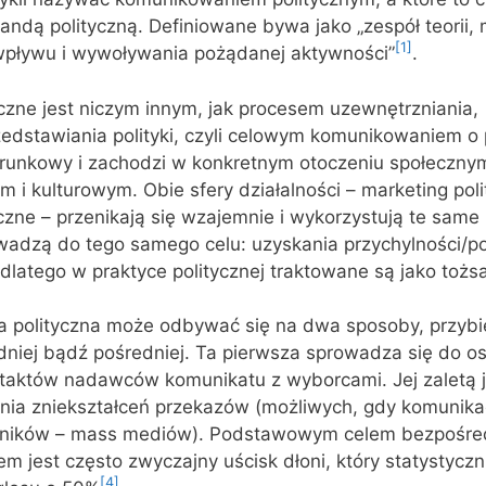
ndą polityczną. Definiowane bywa jako „zespół teorii, 
[1]
 wpływu i wywoływania pożądanej aktywności”
.
zne jest niczym innym, jak procesem uzewnętrzniania,
edstawiania polityki, czyli celowym komunikowaniem o 
erunkowy i zachodzi w konkretnym otoczeniu społeczny
m i kulturowym. Obie sfery działalności – marketing pol
zne – przenikają się wzajemnie i wykorzystują te same 
wadzą do tego samego celu: uzyskania przychylności/p
dlatego w praktyce politycznej traktowane są jako toż
a polityczna może odbywać się na dwa sposoby, przybi
niej bądź pośredniej. Ta pierwsza sprowadza się do os
ntaktów nadawców komunikatu z wyborcami. Jej zaletą j
ia zniekształceń przekazów (możliwych, gdy komunik
dników – mass mediów). Podstawowym celem bezpośre
em jest często zwyczajny uścisk dłoni, który statystycz
[4]