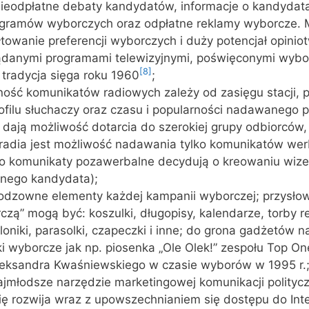
ieodpłatne debaty kandydatów, informacje o kandydata
ogramów wyborczych oraz odpłatne reklamy wyborcze.
towanie preferencji wyborczych i duży potencjał opinio
lądanymi programami telewizyjnymi, poświęconymi wybo
[8]
 tradycja sięga roku 1960
;
ność komunikatów radiowych zależy od zasięgu stacji, 
rofilu słuchaczy oraz czasu i popularności nadawanego 
ja dają możliwość dotarcia do szerokiej grupy odbiorców,
dia jest możliwość nadawania tylko komunikatów wer
to komunikaty pozawerbalne decydują o kreowaniu wiz
anego kandydata);
odzowne elementy każdej kampanii wyborczej; przysło
czą” mogą być: koszulki, długopisy, kalendarze, torby 
loniki, parasolki, czapeczki i inne; do grona gadżetów n
ki wyborcze jak np. piosenka „Ole Olek!” zespołu Top On
eksandra Kwaśniewskiego w czasie wyborów w 1995 r.
najmłodsze narzędzie marketingowej komunikacji politycz
się rozwija wraz z upowszechnianiem się dostępu do Int