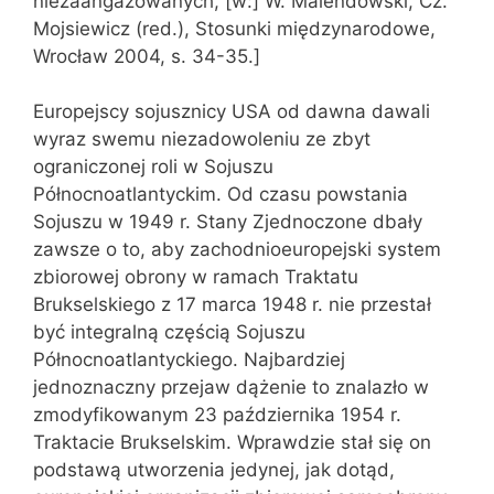
niezaangażowanych, [w:] W. Malendowski, Cz.
Mojsiewicz (red.), Stosunki międzynarodowe,
Wrocław 2004, s. 34-35.]
Europejscy sojusznicy USA od dawna dawali
wyraz swemu niezadowoleniu ze zbyt
ograniczonej roli w Sojuszu
Północnoatlantyckim. Od czasu powstania
Sojuszu w 1949 r. Stany Zjednoczone dbały
zawsze o to, aby zachodnioeuropejski system
zbiorowej obrony w ramach Traktatu
Brukselskiego z 17 marca 1948 r. nie przestał
być integralną częścią Sojuszu
Północnoatlantyckiego. Najbardziej
jednoznaczny przejaw dążenie to znalazło w
zmodyfikowanym 23 października 1954 r.
Traktacie Brukselskim. Wprawdzie stał się on
podstawą utworzenia jedynej, jak dotąd,