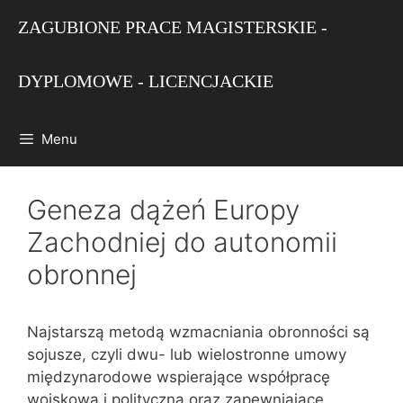
Przejdź
ZAGUBIONE PRACE MAGISTERSKIE -
do
treści
DYPLOMOWE - LICENCJACKIE
Menu
Geneza dążeń Europy
Zachodniej do autonomii
obronnej
Najstarszą metodą wzmacniania obronności są
sojusze, czyli dwu- lub wielostronne umowy
międzynarodowe wspierające współpracę
wojskową i polityczną oraz zapewniające