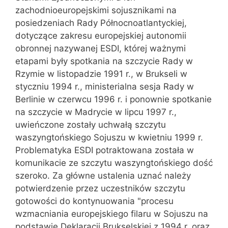
zachodnioeuropejskimi sojusznikami na
posiedzeniach Rady Północnoatlantyckiej,
dotyczące zakresu europejskiej autonomii
obronnej nazywanej ESDI, której ważnymi
etapami były spotkania na szczycie Rady w
Rzymie w listopadzie 1991 r., w Brukseli w
styczniu 1994 r., ministerialna sesja Rady w
Berlinie w czerwcu 1996 r. i ponownie spotkanie
na szczycie w Madrycie w lipcu 1997 r.,
uwieńczone zostały uchwałą szczytu
waszyngtońskiego Sojuszu w kwietniu 1999 r.
Problematyka ESDI potraktowana została w
komunikacie ze szczytu waszyngtońskiego dość
szeroko. Za główne ustalenia uznać należy
potwierdzenie przez uczestników szczytu
gotowości do kontynuowania "procesu
wzmacniania europejskiego filaru w Sojuszu na
podstawie Deklaracji Brukselskiej z 1994 r. oraz