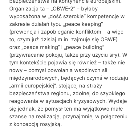
bezpieczeństwa na kontynencie europejskim.
Organizacja ta – „OBWE-2” – byłaby
wyposażona w „dość szerokie” kompetencje w
zakresie działań typu „peace keeping”
(prewencja i zapobieganie konfliktom – a więc
to, czym już dzisiaj m.in. zajmuje się OBWE)
oraz „peace making” i „peace building”
(przywracanie pokoju, także przy użyciu siły). W
tym kontekście pojawia się również – także nie
nowy – pomysł powołania wspólnych sił
międzynarodowych, będących czymś w rodzaju
„armii europejskiej”, stojącej na straży
bezpieczeństwa regionu, zdolnej do szybkiego
reagowania w sytuacjach kryzysowych. Wydaje
się jednak, że pomysł ten ma wyjątkowo małe
szanse na realizację, przynajmniej w połączeniu
z koncepcją rosyjską.