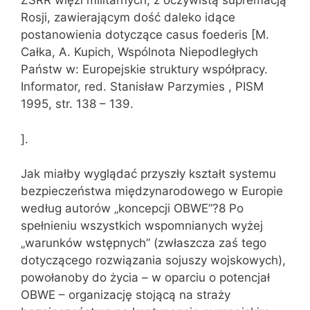
ZSRR więzi militarnych, z oczywistą supremacją
Rosji, zawierającym dość daleko idące
postanowienia dotyczące casus foederis [M.
Całka, A. Kupich, Wspólnota Niepodległych
Państw w: Europejskie struktury współpracy.
Informator, red. Stanisław Parzymies , PISM
1995, str. 138 – 139.
].
Jak miałby wyglądać przyszły kształt systemu
bezpieczeństwa międzynarodowego w Europie
według autorów „koncepcji OBWE”?8 Po
spełnieniu wszystkich wspomnianych wyżej
„warunków wstępnych” (zwłaszcza zaś tego
dotyczącego rozwiązania sojuszy wojskowych),
powołanoby do życia – w oparciu o potencjał
OBWE – organizację stojącą na straży