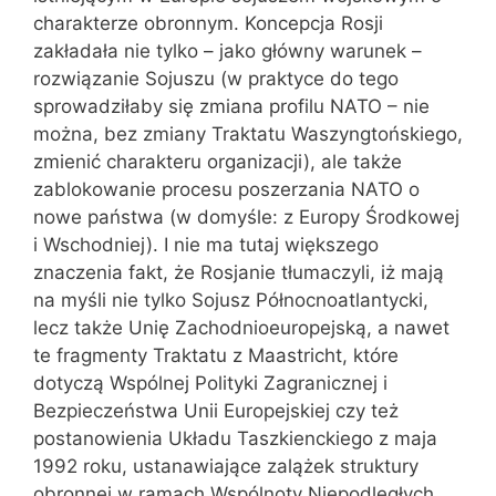
charakterze obronnym. Koncepcja Rosji
zakładała nie tylko – jako główny warunek –
rozwiązanie Sojuszu (w praktyce do tego
sprowadziłaby się zmiana profilu NATO – nie
można, bez zmiany Traktatu Waszyngtońskiego,
zmienić charakteru organizacji), ale także
zablokowanie procesu poszerzania NATO o
nowe państwa (w domyśle: z Europy Środkowej
i Wschodniej). I nie ma tutaj większego
znaczenia fakt, że Rosjanie tłumaczyli, iż mają
na myśli nie tylko Sojusz Północnoatlantycki,
lecz także Unię Zachodnioeuropejską, a nawet
te fragmenty Traktatu z Maastricht, które
dotyczą Wspólnej Polityki Zagranicznej i
Bezpieczeństwa Unii Europejskiej czy też
postanowienia Układu Taszkienckiego z maja
1992 roku, ustanawiające zalążek struktury
obronnej w ramach Wspólnoty Niepodległych