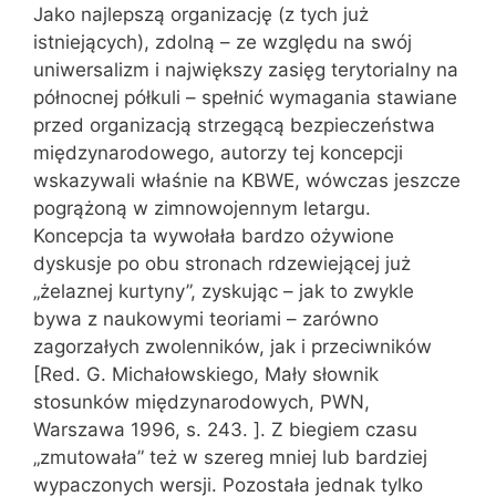
Jako najlepszą organizację (z tych już
istniejących), zdolną – ze względu na swój
uniwersalizm i największy zasięg terytorialny na
północnej półkuli – spełnić wymagania stawiane
przed organizacją strzegącą bezpieczeństwa
międzynarodowego, autorzy tej koncepcji
wskazywali właśnie na KBWE, wówczas jeszcze
pogrążoną w zimnowojennym letargu.
Koncepcja ta wywołała bardzo ożywione
dyskusje po obu stronach rdzewiejącej już
„żelaznej kurtyny”, zyskując – jak to zwykle
bywa z naukowymi teoriami – zarówno
zagorzałych zwolenników, jak i przeciwników
[Red. G. Michałowskiego, Mały słownik
stosunków międzynarodowych, PWN,
Warszawa 1996, s. 243. ]. Z biegiem czasu
„zmutowała” też w szereg mniej lub bardziej
wypaczonych wersji. Pozostała jednak tylko