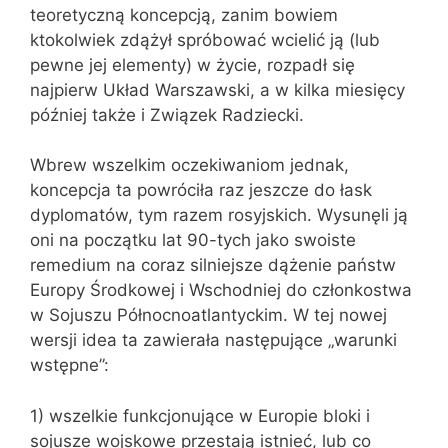
teoretyczną koncepcją, zanim bowiem
ktokolwiek zdążył spróbować wcielić ją (lub
pewne jej elementy) w życie, rozpadł się
najpierw Układ Warszawski, a w kilka miesięcy
później także i Związek Radziecki.
Wbrew wszelkim oczekiwaniom jednak,
koncepcja ta powróciła raz jeszcze do łask
dyplomatów, tym razem rosyjskich. Wysunęli ją
oni na początku lat 90-tych jako swoiste
remedium na coraz silniejsze dążenie państw
Europy Środkowej i Wschodniej do członkostwa
w Sojuszu Północnoatlantyckim. W tej nowej
wersji idea ta zawierała następujące „warunki
wstępne”:
1) wszelkie funkcjonujące w Europie bloki i
sojusze wojskowe przestają istnieć, lub co