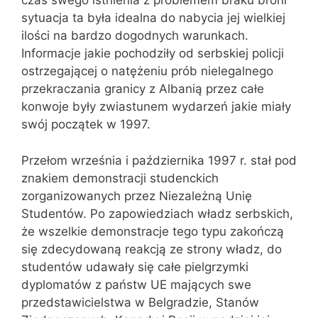
czas swego istnienia z problemem braku broni
sytuacja ta była idealna do nabycia jej wielkiej
ilości na bardzo dogodnych warunkach.
Informacje jakie pochodziły od serbskiej policji
ostrzegającej o natężeniu prób nielegalnego
przekraczania granicy z Albanią przez całe
konwoje były zwiastunem wydarzeń jakie miały
swój początek w 1997.
Przełom września i października 1997 r. stał pod
znakiem demonstracji studenckich
zorganizowanych przez Niezależną Unię
Studentów. Po zapowiedziach władz serbskich,
że wszelkie demonstracje tego typu zakończą
się zdecydowaną reakcją ze strony władz, do
studentów udawały się całe pielgrzymki
dyplomatów z państw UE mających swe
przedstawicielstwa w Belgradzie, Stanów