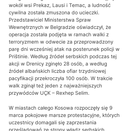
wokół wsi Prekaz, Lausi i Temac, a ludność
cywilna została zmuszona do ucieczki.
Przedstawiciel Ministerstwa Spraw
Wewnętrznych w Belgradzie oświadczył, że
operacja została podjęta w ramach walki z
terroryzmem w odwecie za przeprowadzony
parę dni wcześniej atak na posterunek policji w
Prištinie. Według źródeł serbskich podczas tej
akcji w Drenicy zginęło 28 osób, a według
źródeł albańskich liczba ofiar trzydniowej
pacyfikacji przekroczyła 100 osób. W trakcie
walk zginął też jeden z najważniejszych
przywódców UÇK – Rexhep Selim.
W miastach całego Kosowa rozpoczęły się 9
marca pokojowe marsze protestacyjne, których
uczestnicy domagali się zaprzestania
prześladowań ze strony władz serbskich.