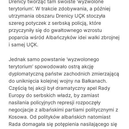
Drenicy tworząc tam swoiste ‘wyzwolone
terytorium’. W trakcie zdobywania, a później
utrzymania obszaru Drenicy UÇK stoczyła
szereg potyczek z serbską policją, które
przyczyniły się do gwałtownego wzrostu
poparcia wśród Albańczyków idei walki zbrojnej
i samej UÇK.
Jednak samo powstanie ‘wyzwolonego
terytorium’ spowodowało ostrą akcję
dyplomatyczną państw zachodnich zmierzającą
do uniknięcia kolejnej wojny na Bałkanach.
Częścią tej akcji był dramatyczny apel Rady
Europy do serbskich władz, by zamiast
nasilania policyjnych represji rozpoczęły
negocjacje z albańskimi partiami politycznymi z
Kosowa. Od polityków albańskich natomiast
Rada domagała się potępienia nasilającego się