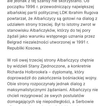
ale jednak z tej szansy nie skorzystano. Od
początku 1996 r. przewodniczący największej
albańskiej partii politycznej LDK Ibrahim Rugova
powtarzał, że Albańczycy są gotowi na dialog z
udziałem strony trzeciej. Był to istotny zwrot w
stanowisku Albańczyków, którzy do tej pory
żądali jako warunku wstępnego uznania przez
Belgrad niezależności utworzonej w 1991 r.
Republiki Kosowa.
W roli owej trzeciej strony Albańczycy chętnie
by widzieli Stany Zjednoczone, a konkretnie
Richarda Holbrooke’a – dyplomatę, który
doprowadził do zakończenia bośniackiej wojny.
Obie strony rozpoczynały jednak dialog z
maksymalistycznymi żądaniami. Albańczycy nie
chcieli rezygnować ze swych postulatów
domagających się niepodległości, a Serbowie