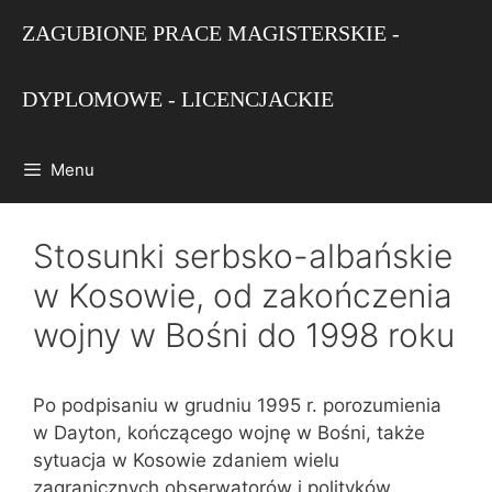
Przejdź
ZAGUBIONE PRACE MAGISTERSKIE -
do
treści
DYPLOMOWE - LICENCJACKIE
Menu
Stosunki serbsko-albańskie
w Kosowie, od zakończenia
wojny w Bośni do 1998 roku
Po podpisaniu w grudniu 1995 r. porozumienia
w Dayton, kończącego wojnę w Bośni, także
sytuacja w Kosowie zdaniem wielu
zagranicznych obserwatorów i polityków