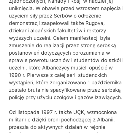
Zjednoczonych, Kanady i Rosji w nadziei jej
uniknięcia. W obawie przed wzrostem napięcia i
użyciem siły przez Serbów o odłożenie
demonstracji zaapelowali także Rugova,
dziekani albańskich fakultetów i rektorzy
wyższych uczelni. Celem manifestacji była
zmuszenie do realizacji przez stronę serbską
postanowień dotyczących porozumienia w
sprawie powrotu uczniów i studentów do szkół i
uczelni, które Albańczycy musieli opuścić w
1990 r. Pierwsze z całej serii studenckich
wystąpień, które zorganizowano 1 października
zostało brutalnie spacyfikowane przez serbską
policję przy użyciu czołgów i gazów łzawiących.
Od listopada 1997 r. także UÇK, wzmocniona
militarnie dzięki broni pochodzącej z Albanii,
przeszła do aktywnych działań w rejonie