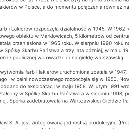
 lakierów w Polsce, a do momentu połączenia również n
rb i Lakierów rozpoczęła działalność w 1945. W 1962 
wego obiektu w Marklowicach, 5 kilometrów od centru
stała przeniesiona w 1965 roku. W sierpniu 1990 roku n
 w Spółkę Skarbu Państwa a trzy lata później, w maju 19
fercie publicznej wprowadzono na giełdę warszawską.
wytwórnia farb i lakierów uruchomiona została w 1947
go i w pełni nowoczesnego rozpoczęła się w 1950. No
ddano do eksploatacji w maju 1958. W lutym 1991 wro
ształcony w Spółkę Skarbu Państwa a w sierpniu 1998, 
cznej, Spółka zadebiutowała na Warszawskiej Giełdzie P
ław S. A. jest zintegrowaną jednostką produkcyjno [Pro