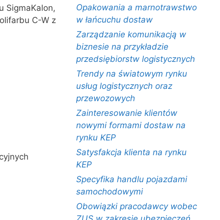
Opakowania a marnotrawstwo
du SigmaKalon,
w łańcuchu dostaw
olifarbu C-W z
Zarządzanie komunikacją w
biznesie na przykładzie
przedsiębiorstw logistycznych
Trendy na światowym rynku
usług logistycznych oraz
przewozowych
Zainteresowanie klientów
nowymi formami dostaw na
rynku KEP
Satysfakcja klienta na rynku
cyjnych
KEP
Specyfika handlu pojazdami
samochodowymi
Obowiązki pracodawcy wobec
ZUS w zakresie ubezpieczeń