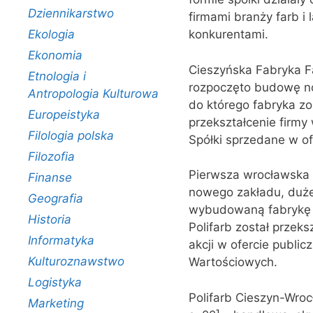
Dziennikarstwo
firmami branży farb i
Ekologia
konkurentami.
Ekonomia
Cieszyńska Fabryka Fa
Etnologia i
rozpoczęto budowę no
Antropologia Kulturowa
do którego fabryka zo
Europeistyka
przekształcenie firmy
Filologia polska
Spółki sprzedane w o
Filozofia
Pierwsza wrocławska 
Finanse
nowego zakładu, duże
Geografia
wybudowaną fabrykę o
Historia
Polifarb został przek
Informatyka
akcji w ofercie publi
Kulturoznawstwo
Wartościowych.
Logistyka
Polifarb Cieszyn-Wroc
Marketing