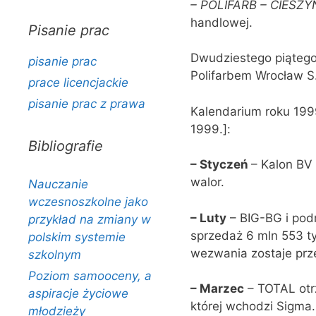
–
POLIFARB – CIESZYN
handlowej.
Pisanie prac
Dwudziestego piątego 
pisanie prac
Polifarbem Wrocław S
prace licencjackie
pisanie prac z prawa
Kalendarium roku 199
1999.]:
Bibliografie
–
Styczeń
– Kalon BV 
walor.
Nauczanie
wczesnoszkolne jako
–
Luty
– BIG-BG i pod
przykład na zmiany w
sprzedaż 6 mln 553 t
polskim systemie
wezwania zostaje prz
szkolnym
Poziom samooceny, a
–
Marzec
– TOTAL otrz
aspiracje życiowe
której wchodzi Sigma.
młodzieży