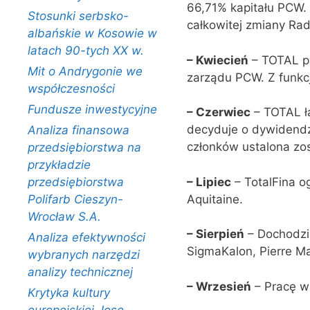
66,71% kapitału PCW.
Stosunki serbsko-
całkowitej zmiany Ra
albańskie w Kosowie w
latach 90-tych XX w.
–
Kwiecień
– TOTAL pr
Mit o Andrygonie we
zarządu PCW. Z funkcj
współczesności
Fundusze inwestycyjne
–
Czerwiec
– TOTAL łą
decyduje o dywidendzi
Analiza finansowa
członków ustalona zos
przedsiębiorstwa na
przykładzie
–
Lipiec
– TotalFina o
przedsiębiorstwa
Aquitaine.
Polifarb Cieszyn-
Wrocław S.A.
–
Sierpień
– Dochodzi 
Analiza efektywności
SigmaKalon, Pierre Ma
wybranych narzędzi
analizy technicznej
–
Wrzesień
– Pracę w
Krytyka kultury