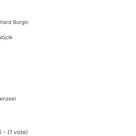
chard Burgin
Wójcik
enzeel
 - (1 vote)