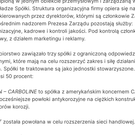
kupioną w jednym obiekcie przemysłowym i zarządzaną w
adze Spółki. Struktura organizacyjna firmy opiera się n
 kierowanych przez dyrektorów, którymi są członkowie 
ośrednim nadzorem Prezesa Zarządu pozostają służby:
nizacyjne, kadrowe i kontroli jakości. Pod kontrolą czł
wy, z działem marketingu i reklamy.
iorstwo zawiązało trzy
spółki z ograniczoną odpowiedz
mi, które mają na celu rozszerzyć zakres i siłę działan
 Spółki te traktowane są jako jednostki stowarzyszone
si 50 procent:
YN – CARBOLINE
to spółka z amerykańskim koncernem 
cześniejsze powłoki antykorozyjne na ciężkich konstru
orów korozji.
T
została powołana w celu rozszerzenia sieci handlowej