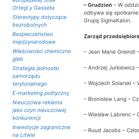
europejskiej Jose
–
Grudzień
– W oddzia
Ortegi y Gasseta
odbywa się spotkanie
Stereotypy dotyczące
Grupą SigmaKalon.
bezrobotnych
Bezpieczeństwo
Zarząd przedsiębior
międzynarodowe
Właściwości chemiczne
– Jean Marie Greindl 
gleb
– Andrzej Jurkiewicz 
Strategia jednostki
samorządu
– Wojciech Solarski –
terytorialnego
E-marketing polityczny
– Bronisław Lang – C
Nieuczciwa reklama
jako czyn nieuczciwej
– Wiesław Labrenc – 
konkurencji
Inwestycje zagraniczne
– Ruud Jacobs – Czło
na Litwie