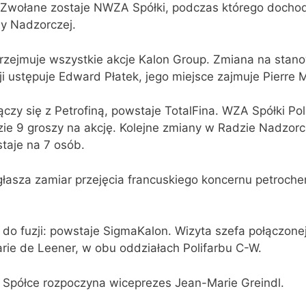
 Zwołane zostaje NWZA Spółki, podczas którego dochod
dy Nadzorczej.
zejmuje wszystkie akcje Kalon Group. Zmiana na stan
i ustępuje Edward Płatek, jego miejsce zajmuje Pierre 
czy się z Petrofiną, powstaje TotalFina. WZA Spółki Po
e 9 groszy na akcję. Kolejne zmiany w Radzie Nadzorcz
taje na 7 osób.
głasza zamiar przejęcia francuskiego koncernu petroch
do fuzji: powstaje SigmaKalon. Wizyta szefa połączonej
rie de Leener, w obu oddziałach Polifarbu C-W.
 Spółce rozpoczyna wiceprezes Jean-Marie Greindl.