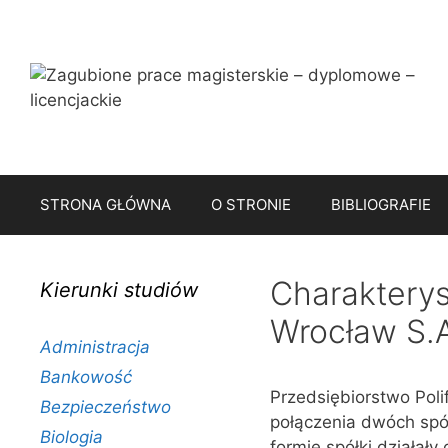
Przejdź
do
treści
STRONA GŁÓWNA
O STRONIE
BIBLIOGRAFIE
Charakterys
Kierunki studiów
Wrocław S.
Administracja
Bankowość
Przedsiębiorstwo Poli
Bezpieczeństwo
połączenia dwóch spół
Biologia
formie spółki działały