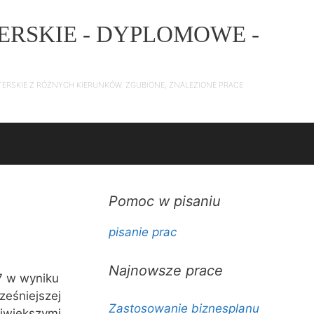
ERSKIE - DYPLOMOWE -
TERSKIE Z RÓŻNYCH KIERUNKÓW. ZGUBIONE, ZNALEZIONE PRACE
Pomoc w pisaniu
pisanie prac
Najnowsze prace
7 w wyniku
ześniejszej
Zastosowanie biznesplanu
ajwiększymi