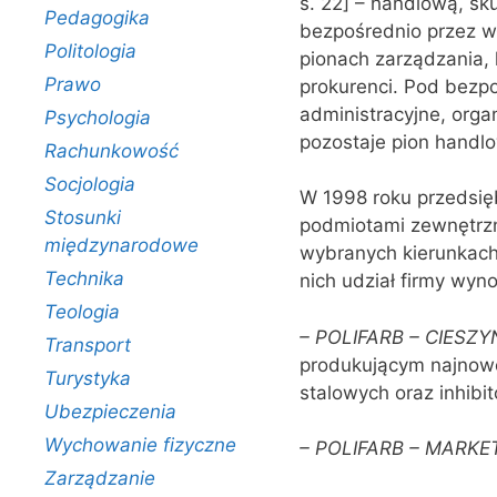
s. 22] – handlową, s
Pedagogika
bezpośrednio przez wł
Politologia
pionach zarządzania,
Prawo
prokurenci. Pod bezp
administracyjne, orga
Psychologia
pozostaje pion handlo
Rachunkowość
Socjologia
W 1998 roku przedsięb
Stosunki
podmiotami zewnętrzny
międzynarodowe
wybranych kierunkach.
Technika
nich udział firmy wyno
Teologia
–
POLIFARB – CIESZ
Transport
produkującym najnowo
Turystyka
stalowych oraz inhibit
Ubezpieczenia
Wychowanie fizyczne
–
POLIFARB – MARKE
Zarządzanie