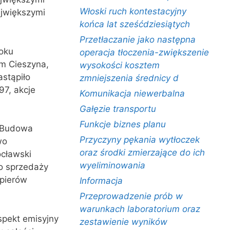
Włoski ruch kontestacyjny
ajwiększymi
końca lat sześćdziesiątych
Przetłaczanie jako następna
roku
operacja tłoczenia-zwiększenie
m Cieszyna,
wysokości kosztem
astąpiło
zmniejszenia średnicy d
97, akcje
Komunikacja niewerbalna
Gałęzie transportu
Funkcje biznes planu
. Budowa
Przyczyny pękania wytłoczek
wo
oraz środki zmierzające do ich
cławski
wyeliminowania
po sprzedaży
apierów
Informacja
Przeprowadzenie prób w
warunkach laboratorium oraz
spekt emisyjny
zestawienie wyników