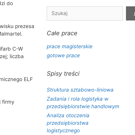
zi do
Szukaj
owisku prezesa
Całe prace
Malmartel.
prace magisterskie
lifarb C-W
gotowe prace
ej; liczba
Spisy treści
emicznego ELF
Struktura sztabowo-liniowa
Zadania i rola logistyka w
 firmy
przedsiębiorstwie handlowym
Analiza otoczenia
przedsiębiorstwa
logistycznego