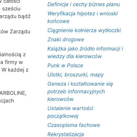
 całości
Definicje i cechy biznes planu
a sześciu
Weryfikacja hipotez i wnioski
Zarządu bądź
końcowe
Ciągnienie kołnierza wytłoczki
onków Zarządu
Znaki drogowe
Książka jako źródło informacji i
ialnością z
wiedzy dla kierowców
ia firmy w
Punk w Polsce
. W każdej z
Ulotki, broszurki, mapy
Geneza i kształtowanie się
potrzeb informacyjnych
CARBOLINE,
kierowców
kcjach
Ustalenie wartości
początkowej
.
Czasopisma fachowe
Rekrystalizacja