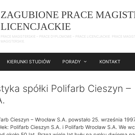
ZAGUBIONE PRACE MAGIST
LICENCJACKIE
PRACE MAGISTERSKIE – PRACE DYPLOMOWE – PRACE LICENCJACKIE. PRACE MAGIS
MAGISTERSKIE.
KIERUNKI STUDIÓW
PORADY
KONTAKT
tyka spółki Polifarb Cieszyn –
A.
farb Cieszyn – Wrocław S.A. powstało 25. września 199
ek: Polifarb Cieszyn S.A. i Polifarb Wrocław S.A. We wc
 od około 50 lat. Przez wiele lat były na rynku dwiema n